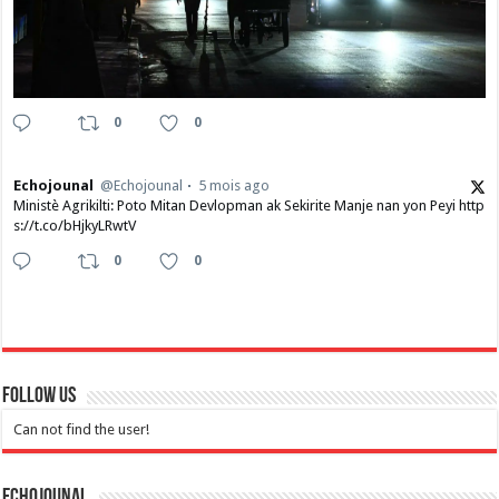
0
0
Echojounal
@Echojounal
5 mois ago
Ministè Agrikilti: Poto Mitan Devlopman ak Sekirite Manje nan yon Peyi http
s://t.co/bHjkyLRwtV
0
0
Follow Us
Can not find the user!
Echojounal