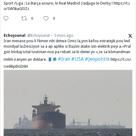
Sport /Liga : Le Barça assure, le Real Madrid s’adjuge le Derby ! https://t.c
o/SW5kaGl3Zz
0
0
Echojounal
@Echojounal
5 mois ago
Iran menase pou li fèmen nèt detwa Omiz la,yon kafou estratejik pou lwil
mondyal la.Desizyon sa a ap aplike si Etazini atake izin elektrik peyi a.​«Pral
gen blokaj total toutotan nou pa rebati sa ki detwi yo »,se sa kòmandman
#Iran
#USA
#Jeopolitik
militè iranyen an deklare.
https://t.co/
Ue6BpBGD6H