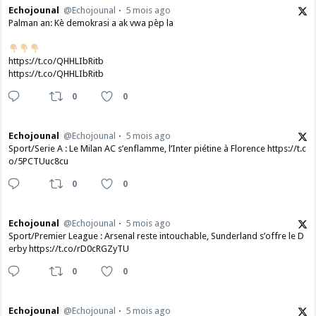
Echojounal
@Echojounal
5 mois ago
Palman an: Kè demokrasi a ak vwa pèp la
https://t.co/QHHLIbRitb
https://t.co/QHHLIbRitb
0
0
Echojounal
@Echojounal
5 mois ago
Sport/Serie A : Le Milan AC s’enflamme, l’Inter piétine à Florence https://t.c
o/5PCTUuc8cu
0
0
Echojounal
@Echojounal
5 mois ago
Sport/Premier League : Arsenal reste intouchable, Sunderland s’offre le D
erby https://t.co/rD0cRGZyTU
0
0
Echojounal
@Echojounal
5 mois ago