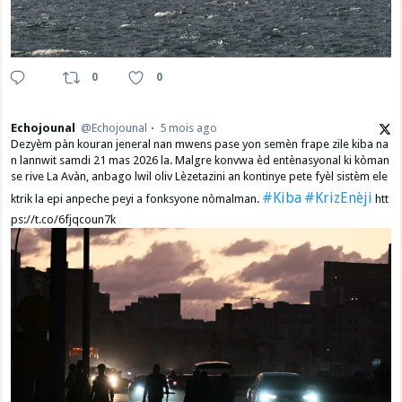
0
0
Echojounal
@Echojounal
5 mois ago
Dezyèm pàn kouran jeneral nan mwens pase yon semèn frape zile kiba na
n lannwit samdi 21 mas 2026 la. Malgre konvwa èd entènasyonal ki kòman
se rive La Avàn, anbago lwil oliv Lèzetazini an kontinye pete fyèl sistèm ele
#Kiba
#KrizEnèji
ktrik la epi anpeche peyi a fonksyone nòmalman.
htt
ps://t.co/6fjqcoun7k