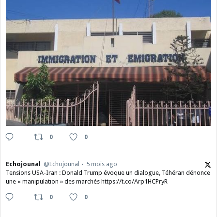
0
0
Echojounal
@Echojounal
5 mois ago
Tensions USA-Iran : Donald Trump évoque un dialogue, Téhéran dénonce
une « manipulation » des marchés https://t.co/Arp1HCPryR
0
0