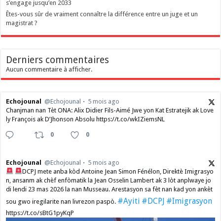
s’engage jusqu’en 2033
Êtes-vous sûr de vraiment connaître la différence entre un juge et un
magistrat ?
Derniers commentaires
Aucun commentaire à afficher.
Echojounal
@Echojounal
5 mois ago
Chanjman nan Tèt ONA: Alix Didier Fils-Aimé Jwe yon Kat Estratejik ak Love
ly François ak D’Jhonson Absolu https://t.co/wkIZiemsNL
0
0
Echojounal
@Echojounal
5 mois ago
DCPJ mete anba kòd Antoine Jean Simon Fénélon, Direktè Imigrasyo
n, ansanm ak chèf enfòmatik la Jean Osselin Lambert ak 3 lòt anplwaye jo
di lendi 23 mas 2026 la nan Musseau. Arestasyon sa fèt nan kad yon ankèt
#Ayiti
#DCPJ
#Imigrasyon
sou gwo iregilarite nan livrezon paspò.
https://t.co/sBtG1pyKqP