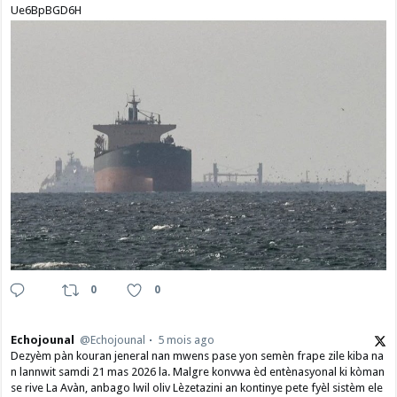
Ue6BpBGD6H
0
0
Echojounal
@Echojounal
5 mois ago
Dezyèm pàn kouran jeneral nan mwens pase yon semèn frape zile kiba na
n lannwit samdi 21 mas 2026 la. Malgre konvwa èd entènasyonal ki kòman
se rive La Avàn, anbago lwil oliv Lèzetazini an kontinye pete fyèl sistèm ele