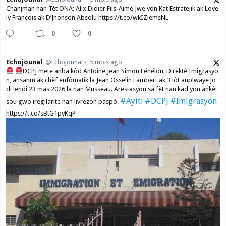
Chanjman nan Tèt ONA: Alix Didier Fils-Aimé Jwe yon Kat Estratejik ak Love
ly François ak D’Jhonson Absolu https://t.co/wkIZiemsNL
0
0
Echojounal
@Echojounal
5 mois ago
DCPJ mete anba kòd Antoine Jean Simon Fénélon, Direktè Imigrasyo
n, ansanm ak chèf enfòmatik la Jean Osselin Lambert ak 3 lòt anplwaye jo
di lendi 23 mas 2026 la nan Musseau. Arestasyon sa fèt nan kad yon ankèt
#Ayiti
#DCPJ
#Imigrasyon
sou gwo iregilarite nan livrezon paspò.
https://t.co/sBtG1pyKqP