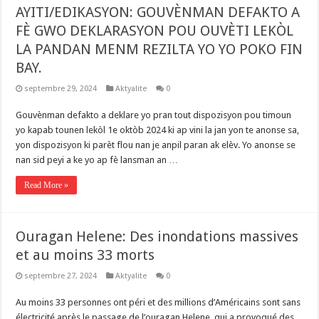
AYITI/EDIKASYON: GOUVÈNMAN DEFAKTO A
FÈ GWO DEKLARASYON POU OUVÈTI LEKÒL
LA PANDAN MENM REZILTA YO YO POKO FIN
BAY.
septembre 29, 2024
Aktyalite
0
Gouvènman defakto a deklare yo pran tout dispozisyon pou timoun
yo kapab tounen lekòl 1e oktòb 2024 ki ap vini la jan yon te anonse sa,
yon dispozisyon ki parèt flou nan je anpil paran ak elèv. Yo anonse se
nan sid peyi a ke yo ap fè lansman an …
Read More »
Ouragan Helene: Des inondations massives
et au moins 33 morts
septembre 27, 2024
Aktyalite
0
Au moins 33 personnes ont péri et des millions d’Américains sont sans
électricité après le passage de l’ouragan Helene, qui a provoqué des