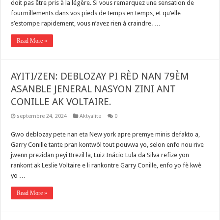
doit pas être pris à la légère. Si vous remarquez une sensation de
fourmillements dans vos pieds de temps en temps, et qu’elle
s’estompe rapidement, vous n’avez rien à craindre. …
Read More »
AYITI/ZEN: DEBLOZAY PI RÈD NAN 79ÈM
ASANBLE JENERAL NASYON ZINI ANT
CONILLE AK VOLTAIRE.
septembre 24, 2024
Aktyalite
0
Gwo deblozay pete nan eta New york apre premye minis defakto a,
Garry Conille tante pran kontwòl tout pouvwa yo, selon enfo nou rive
jwenn prezidan peyi Brezil la, Luiz Inácio Lula da Silva refize yon
rankont ak Leslie Voltaire e li rankontre Garry Conille, enfo yo fè kwè
yo …
Read More »