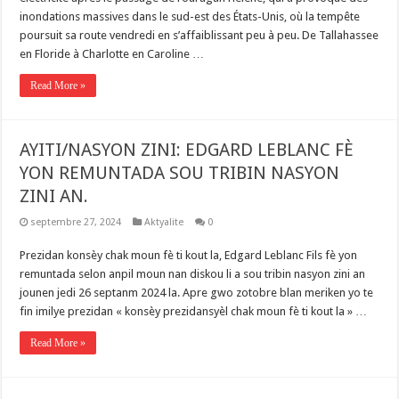
inondations massives dans le sud-est des États-Unis, où la tempête
poursuit sa route vendredi en s’affaiblissant peu à peu. De Tallahassee
en Floride à Charlotte en Caroline …
Read More »
AYITI/NASYON ZINI: EDGARD LEBLANC FÈ
YON REMUNTADA SOU TRIBIN NASYON
ZINI AN.
septembre 27, 2024
Aktyalite
0
Prezidan konsèy chak moun fè ti kout la, Edgard Leblanc Fils fè yon
remuntada selon anpil moun nan diskou li a sou tribin nasyon zini an
jounen jedi 26 septanm 2024 la. Apre gwo zotobre blan meriken yo te
fin imilye prezidan « konsèy prezidansyèl chak moun fè ti kout la » …
Read More »