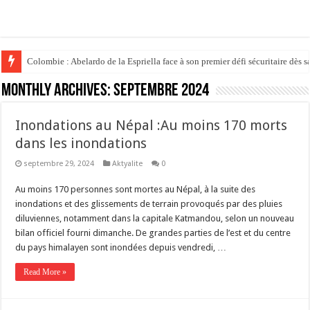
Colombie : Abelardo de la Espriella face à son premier défi sécuritaire dès s
Politique : Donald Trump place son ex-avocat au sommet du système judici
Monthly Archives:
septembre 2024
Inondations au Népal :Au moins 170 morts
dans les inondations
septembre 29, 2024
Aktyalite
0
Au moins 170 personnes sont mortes au Népal, à la suite des
inondations et des glissements de terrain provoqués par des pluies
diluviennes, notamment dans la capitale Katmandou, selon un nouveau
bilan officiel fourni dimanche. De grandes parties de l’est et du centre
du pays himalayen sont inondées depuis vendredi, …
Read More »