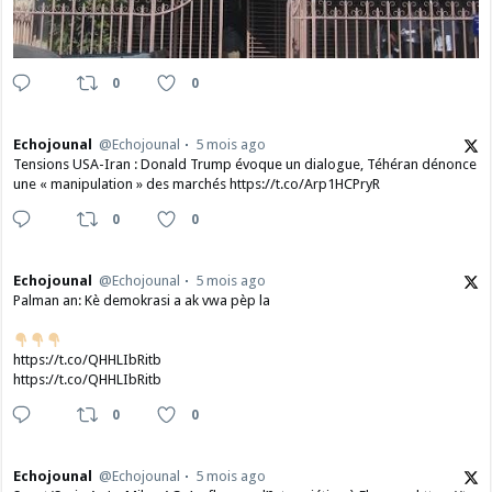
0
0
Echojounal
@Echojounal
5 mois ago
Tensions USA-Iran : Donald Trump évoque un dialogue, Téhéran dénonce
une « manipulation » des marchés https://t.co/Arp1HCPryR
0
0
Echojounal
@Echojounal
5 mois ago
Palman an: Kè demokrasi a ak vwa pèp la
https://t.co/QHHLIbRitb
https://t.co/QHHLIbRitb
0
0
Echojounal
@Echojounal
5 mois ago