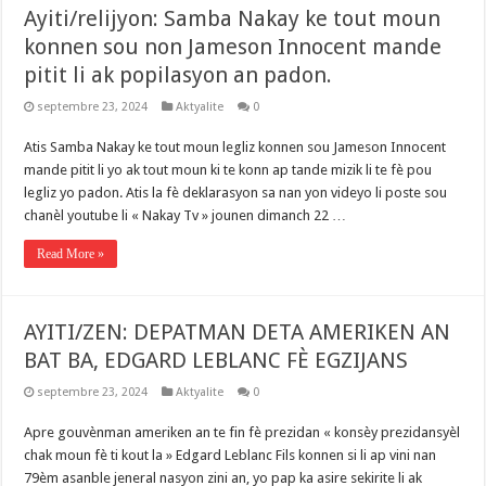
Ayiti/relijyon: Samba Nakay ke tout moun
konnen sou non Jameson Innocent mande
pitit li ak popilasyon an padon.
septembre 23, 2024
Aktyalite
0
Atis Samba Nakay ke tout moun legliz konnen sou Jameson Innocent
mande pitit li yo ak tout moun ki te konn ap tande mizik li te fè pou
legliz yo padon. Atis la fè deklarasyon sa nan yon videyo li poste sou
chanèl youtube li « Nakay Tv » jounen dimanch 22 …
Read More »
AYITI/ZEN: DEPATMAN DETA AMERIKEN AN
BAT BA, EDGARD LEBLANC FÈ EGZIJANS
septembre 23, 2024
Aktyalite
0
Apre gouvènman ameriken an te fin fè prezidan « konsèy prezidansyèl
chak moun fè ti kout la » Edgard Leblanc Fils konnen si li ap vini nan
79èm asanble jeneral nasyon zini an, yo pap ka asire sekirite li ak