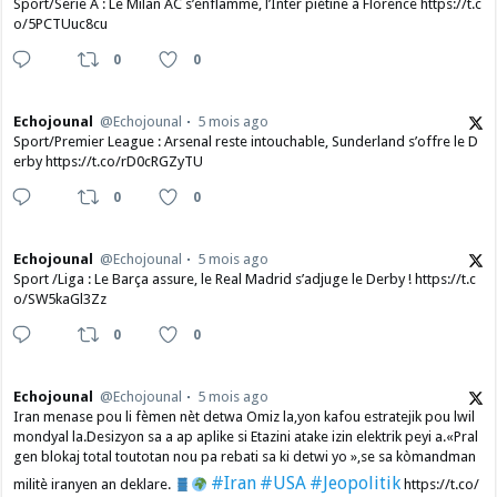
Sport/Serie A : Le Milan AC s’enflamme, l’Inter piétine à Florence https://t.c
o/5PCTUuc8cu
0
0
Echojounal
@Echojounal
5 mois ago
Sport/Premier League : Arsenal reste intouchable, Sunderland s’offre le D
erby https://t.co/rD0cRGZyTU
0
0
Echojounal
@Echojounal
5 mois ago
Sport /Liga : Le Barça assure, le Real Madrid s’adjuge le Derby ! https://t.c
o/SW5kaGl3Zz
0
0
Echojounal
@Echojounal
5 mois ago
Iran menase pou li fèmen nèt detwa Omiz la,yon kafou estratejik pou lwil
mondyal la.Desizyon sa a ap aplike si Etazini atake izin elektrik peyi a.​«Pral
gen blokaj total toutotan nou pa rebati sa ki detwi yo »,se sa kòmandman
#Iran
#USA
#Jeopolitik
militè iranyen an deklare.
https://t.co/