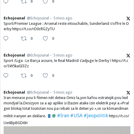
0
0
Echojounal
@Echojounal
5 mois ago
Sport/Premier League : Arsenal reste intouchable, Sunderland s’offre le D
erby https://t.co/rD0cRGZyTU
0
0
Echojounal
@Echojounal
5 mois ago
Sport /Liga : Le Barça assure, le Real Madrid s’adjuge le Derby ! https://t.c
o/SW5kaGl3Zz
0
0
Echojounal
@Echojounal
5 mois ago
Iran menase pou li fèmen nèt detwa Omiz la,yon kafou estratejik pou lwil
mondyal la.Desizyon sa a ap aplike si Etazini atake izin elektrik peyi a.​«Pral
gen blokaj total toutotan nou pa rebati sa ki detwi yo »,se sa kòmandman
#Iran
#USA
#Jeopolitik
militè iranyen an deklare.
https://t.co/
Ue6BpBGD6H