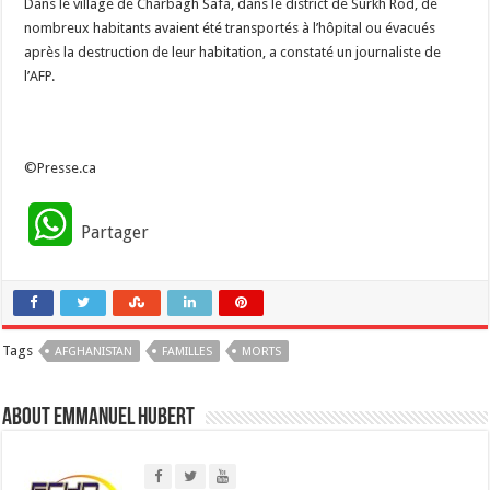
Dans le village de Charbagh Safa, dans le district de Surkh Rod, de
nombreux habitants avaient été transportés à l’hôpital ou évacués
après la destruction de leur habitation, a constaté un journaliste de
l’AFP.
©Presse.ca
W
Partager
h
a
Tags
AFGHANISTAN
t
FAMILLES
MORTS
s
About Emmanuel Hubert
A
p