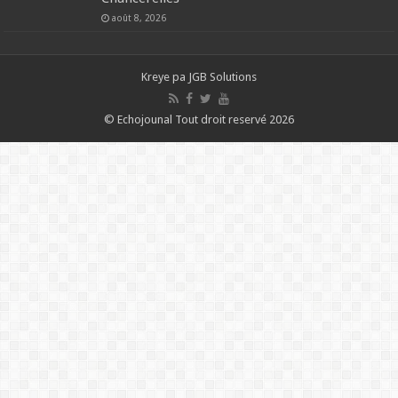
août 8, 2026
Kreye pa
JGB Solutions
© Echojounal Tout droit reservé 2026