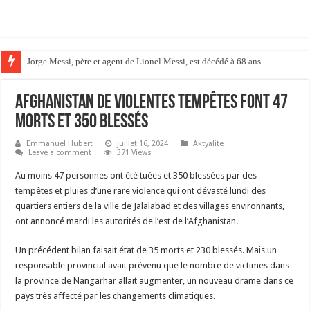
Jorge Messi, père et agent de Lionel Messi, est décédé à 68 ans
Vinícius Júnior prolonge jusqu’en 2032 et s’inscrit dans la légende mereng
Afghanistan De violentes tempêtes font 47
morts et 350 blessés
Emmanuel Hubert
juillet 16, 2024
Aktyalite
Leave a comment
371 Views
Au moins 47 personnes ont été tuées et 350 blessées par des
tempêtes et pluies d’une rare violence qui ont dévasté lundi des
quartiers entiers de la ville de Jalalabad et des villages environnants,
ont annoncé mardi les autorités de l’est de l’Afghanistan.
Un précédent bilan faisait état de 35 morts et 230 blessés. Mais un
responsable provincial avait prévenu que le nombre de victimes dans
la province de Nangarhar allait augmenter, un nouveau drame dans ce
pays très affecté par les changements climatiques.