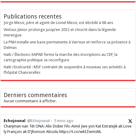
Publications recentes
Jorge Messi, père et agent de Lionel Messi, est décédé à 68 ans
Vinícius Júnior prolonge jusqu’en 2032 et s’inscrit dans la légende
merengue
La PNH installe une base permanente à Varreux et renforce sa présence à
Delmas
Haïti / Élections: KAPAB ferme la marche des inscriptions au CEP, la
cartographie politique se reconfigure
Haïti /Insécurité : MSF contraint de suspendre à nouveau ses activités à
l’hôpital Chancerelles
Derniers commentaires
Aucun commentaire à afficher.
Echojounal
@Echojounal
5 mois ago
Chanjman nan Tèt ONA: Alix Didier Fils-Aimé Jwe yon Kat Estratejik ak Love
ly François ak D’Jhonson Absolu https://t.co/wkIZiemsNL