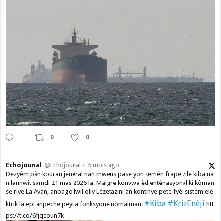
0
0
Echojounal
@Echojounal
5 mois ago
Dezyèm pàn kouran jeneral nan mwens pase yon semèn frape zile kiba na
n lannwit samdi 21 mas 2026 la. Malgre konvwa èd entènasyonal ki kòman
se rive La Avàn, anbago lwil oliv Lèzetazini an kontinye pete fyèl sistèm ele
#Kiba
#KrizEnèji
ktrik la epi anpeche peyi a fonksyone nòmalman.
htt
ps://t.co/6fjqcoun7k