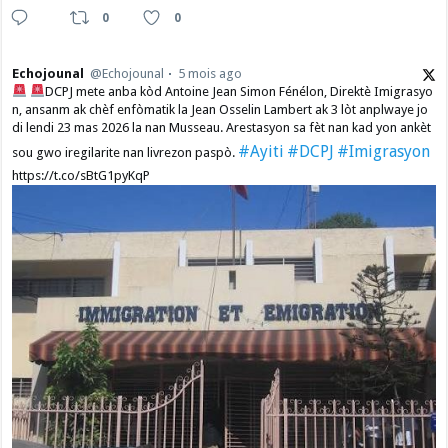
0
0
Echojounal
@Echojounal
5 mois ago
DCPJ mete anba kòd Antoine Jean Simon Fénélon, Direktè Imigrasyo
n, ansanm ak chèf enfòmatik la Jean Osselin Lambert ak 3 lòt anplwaye jo
di lendi 23 mas 2026 la nan Musseau. Arestasyon sa fèt nan kad yon ankèt
#Ayiti
#DCPJ
#Imigrasyon
sou gwo iregilarite nan livrezon paspò.
https://t.co/sBtG1pyKqP