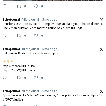
0
0
Echojounal
@Echojounal
5 mois ago
Tensions USA-Iran : Donald Trump évoque un dialogue, Téhéran dénonce
une « manipulation » des marchés https://t.co/Arp1HCPryR
0
0
Echojounal
@Echojounal
5 mois ago
Palman an: Kè demokrasi a ak vwa pèp la
https://t.co/QHHLIbRitb
https://t.co/QHHLIbRitb
0
0
Echojounal
@Echojounal
5 mois ago
Sport/Serie A : Le Milan AC s’enflamme, l’Inter piétine à Florence https://t.c
o/5PCTUuc8cu