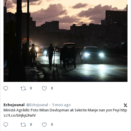
0
0
Echojounal
@Echojounal
5 mois ago
Ministè Agrikilti: Poto Mitan Devlopman ak Sekirite Manje nan yon Peyi http
s://t.co/bHjkyLRwtV
0
0