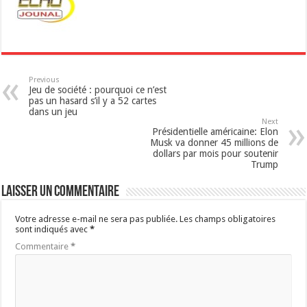
p
Previous
Jeu de société : pourquoi ce n’est
pas un hasard s’il y a 52 cartes
dans un jeu
Next
Présidentielle américaine: Elon
Musk va donner 45 millions de
dollars par mois pour soutenir
Trump
Laisser un commentaire
Votre adresse e-mail ne sera pas publiée.
Les champs obligatoires
sont indiqués avec
*
Commentaire
*