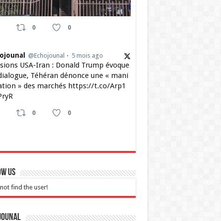
0
0
ojounal
@Echojounal
5 mois ago
sions USA-Iran : Donald Trump évoque
dialogue, Téhéran dénonce une « mani
ation » des marchés https://t.co/Arp1
ryR
0
0
ow Us
not find the user!
jounal