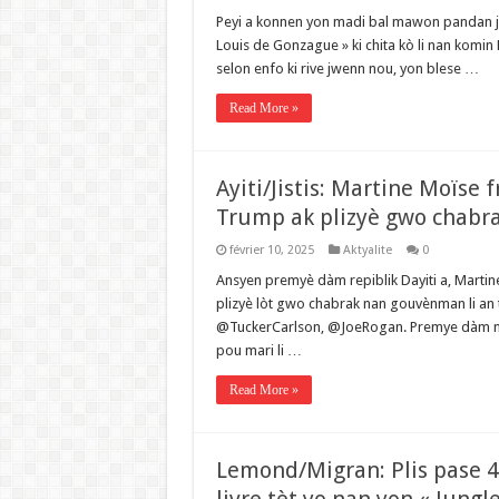
Peyi a konnen yon madi bal mawon pandan jou
Louis de Gonzague » ki chita kò li nan komin
selon enfo ki rive jwenn nou, yon blese …
Read More »
Ayiti/Jistis: Martine Moïse
Trump ak plizyè gwo chabr
février 10, 2025
Aktyalite
0
Ansyen premyè dàm repiblik Dayiti a, Marti
plizyè lòt gwo chabrak nan gouvènman li 
@TuckerCarlson, @JoeRogan. Premye dàm nan
pou mari li …
Read More »
Lemond/Migran: Plis pase 4