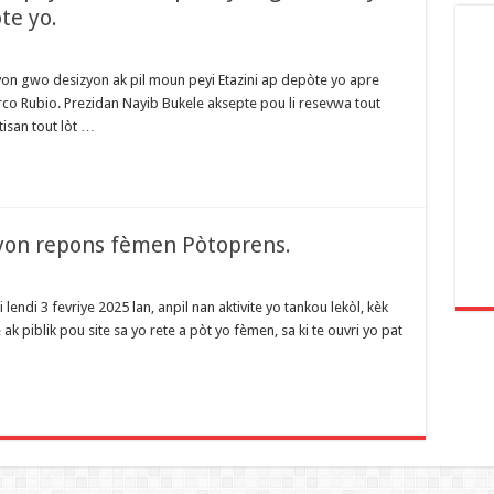
te yo.
yon gwo desizyon ak pil moun peyi Etazini ap depòte yo apre
arco Rubio. Prezidan Nayib Bukele aksepte pou li resevwa tout
tisan tout lòt …
 yon repons fèmen Pòtoprens.
ndi 3 fevriye 2025 lan, anpil nan aktivite yo tankou lekòl, kèk
 piblik pou site sa yo rete a pòt yo fèmen, sa ki te ouvri yo pat