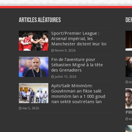
Articles aléatoires
De
‎Sport/Premier League :
Arsenal impérial, les
Manchester dictent leur loi
février 9, 2026
Fin de l’aventure pour
Sébastien Migné à la tête
des Grenadiers
juillet 15, 2026
a
‎Ayiti/Salè Minimòm:
Gouvènman an fikse salè
minimòm lan a 1 000 goud
nan sektè soutretans lan
mai 5, 2026
PR
a