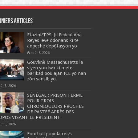
rniers articles
Etazini/TPS: JiJ Fedeal Ana
Reyes leve òdonans ki te
anpeche depòtasyon yo
août 6, 2026
Gouvènè Massachusetts la
siyen yon lwa ki mete
barikad pou ajan ICE yo nan
zòn sansib yo.
oût 5, 2026
SÉNÉGAL : PRISON FERME
POUR TROIS
CHRONIQUEURS PROCHES
DE PASTEF APRÈS DES
OPOS VISANT LE PRÉSIDENT
oût 5, 2026
Football populaire vs