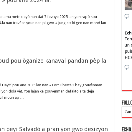
e » pou ane 2024 la.
anama mete deyò nan dat 7 fevriye 2025 lan yon rapò sou
24 la nan travèse youn nan pi gwo « Jungle » ki gen nan mond lan
Ech
Ten
un 
pul
HCP
goud pou òganize kanaval pandan pèp la
i Dayiti pou ane 2025 lan nan « Fort Liberté » bay gouvènman
ilyon dola vèt. Yon lajan ke gouvènman defakto a ta deja
npil moun ap …
Foll
Can 
an peyi Salvadò a pran yon gwo desizyon
Echo