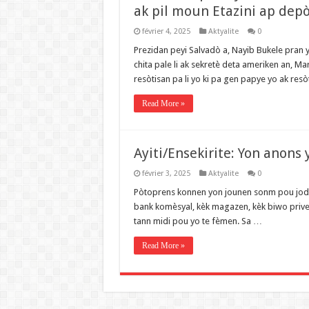
ak pil moun Etazini ap depò
février 4, 2025
Aktyalite
0
Prezidan peyi Salvadò a, Nayib Bukele pran 
chita pale li ak sekretè deta ameriken an, M
resòtisan pa li yo ki pa gen papye yo ak resò
Read More »
Ayiti/Ensekirite: Yon anons
février 3, 2025
Aktyalite
0
Pòtoprens konnen yon jounen sonm pou jodi le
bank komèsyal, kèk magazen, kèk biwo prive ak
tann midi pou yo te fèmen. Sa …
Read More »