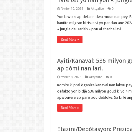
livre tèt yo nan yon « Jungl
février 10, 2025
Aktyalite
0
Yon biwo ki ap defann dwa moun nan peyi P
kantite milgran ki riske vi yo pandan ane 20
« jungle de Darién » pou al chache lavi …
Read More »
Ayiti/Kanaval: 536 milyon 
ap dòmi nan lari.
février 8, 2025
Aktyalite
0
Komite ki pral òganize kanaval nan lakou pey
defakto yon bidjè 536 milyon goud ki vo 4 m
apwouve e ap pare pou debloke. Sa ki fè a
Read More »
Etazini/Depòtasyon: Prezid