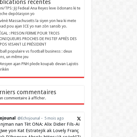
blications recentes
ini/TPS: JiJ Fedeal Ana Reyes leve òdonans ki te
eche depòtasyon yo
ènè Massachusetts la siyen yon lwa ki mete
kad pou ajan ICE yo nan zòn sansib yo.
ÉGAL : PRISON FERME POUR TROIS
ONIQUEURS PROCHES DE PASTEF APRÈS DES
POS VISANT LE PRÉSIDENT
ball populaire vs football business : deux
ons, un même jeu
Ansyen ajan PNH plede koupab devan Lajistis
rikèn
rniers commentaires
n commentaire à afficher.
ojounal
@Echojounal
5 mois ago
njman nan Tèt ONA: Alix Didier Fils-Ai
Jwe yon Kat Estratejik ak Lovely Franç