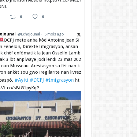
 ak D’Jhonson Absolu https://t.co/wkIZi
sNL
0
0
ojounal
@Echojounal
5 mois ago
DCPJ mete anba kòd Antoine Jean Si
 Fénélon, Direktè Imigrasyon, ansan
k chèf enfòmatik la Jean Osselin Lamb
 ak 3 lòt anplwaye jodi lendi 23 mas 202
a nan Musseau. Arestasyon sa fèt nan k
yon ankèt sou gwo iregilarite nan livrez
#Ayiti
#DCPJ
#Imigrasyon
paspò.
ht
://t.co/sBtG1pyKqP