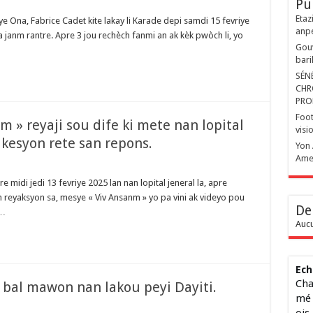
Pu
Etaz
ye Ona, Fabrice Cadet kite lakay li Karade depi samdi 15 fevriye
anp
pa janm rantre. Apre 3 jou rechèch fanmi an ak kèk pwòch li, yo
Gouv
bari
SÉN
CHR
PRO
Foot
nm » reyaji sou dife ki mete nan lopital
visi
l kesyon rete san repons.
Yon 
Ame
e midi jedi 13 fevriye 2025 lan nan lopital jeneral la, apre
 reyaksyon sa, mesye « Viv Ansanm » yo pa vini ak videyo pou
De
 …
Aucu
Ech
Cha
n bal mawon nan lakou peyi Dayiti.
mé 