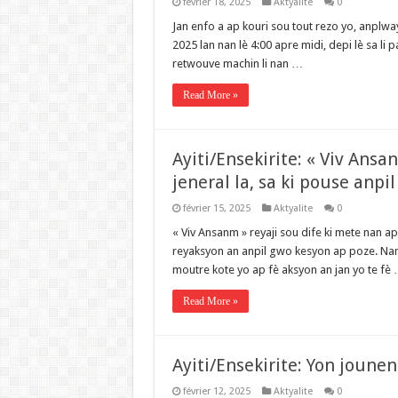
février 18, 2025
Aktyalite
0
Jan enfo a ap kouri sou tout rezo yo, anplwa
2025 lan nan lè 4:00 apre midi, depi lè sa li 
retwouve machin li nan …
Read More »
Ayiti/Ensekirite: « Viv Ansa
jeneral la, sa ki pouse anpi
février 15, 2025
Aktyalite
0
« Viv Ansanm » reyaji sou dife ki mete nan apr
reyaksyon an anpil gwo kesyon ap poze. Nan
moutre kote yo ap fè aksyon an jan yo te fè
Read More »
Ayiti/Ensekirite: Yon joune
février 12, 2025
Aktyalite
0