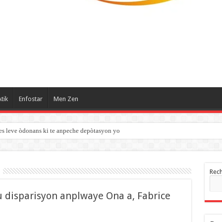
tik
Enfostar
Men Zen
es leve òdonans ki te anpeche depòtasyon yo
Rec
u disparisyon anplwaye Ona a, Fabrice