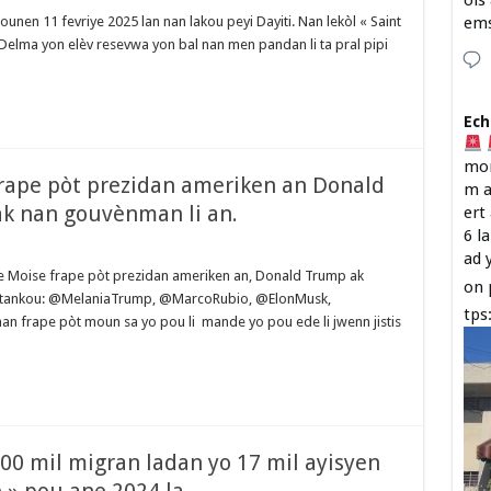
ois
nen 11 fevriye 2025 lan nan lakou peyi Dayiti. Nan lekòl « Saint
em
 Delma yon elèv resevwa yon bal nan men pandan li ta pral pipi
Ech
mon
 frape pòt prezidan ameriken an Donald
m a
ak nan gouvènman li an.
ert
6 l
ad 
ne Moise frape pòt prezidan ameriken an, Donald Trump ak
on 
an tankou: @MelaniaTrump, @MarcoRubio, @ElonMusk,
tps
 frape pòt moun sa yo pou li mande yo pou ede li jwenn jistis
00 mil migran ladan yo 17 mil ayisyen