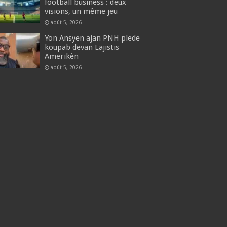
football business : deux
visions, un même jeu
août 5, 2026
Yon Ansyen ajan PNH plede
koupab devan Lajistis
Amerikèn
août 5, 2026