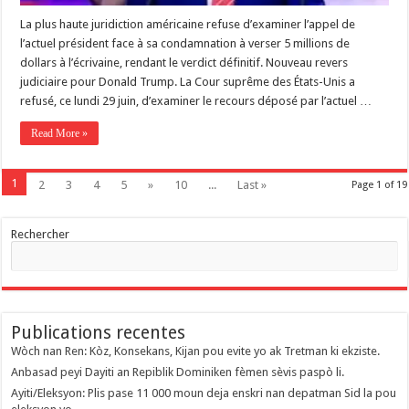
La plus haute juridiction américaine refuse d’examiner l’appel de
l’actuel président face à sa condamnation à verser 5 millions de
dollars à l’écrivaine, rendant le verdict définitif. Nouveau revers
judiciaire pour Donald Trump. La Cour suprême des États-Unis a
refusé, ce lundi 29 juin, d’examiner le recours déposé par l’actuel …
Read More »
1
2
3
4
5
»
10
...
Last »
Page 1 of 19
Rechercher
Publications recentes
Wòch nan Ren: Kòz, Konsekans, Kijan pou evite yo ak Tretman ki ekziste.
Anbasad peyi Dayiti an Repiblik Dominiken fèmen sèvis paspò li.
Ayiti/Eleksyon: Plis pase 11 000 moun deja enskri nan depatman Sid la pou