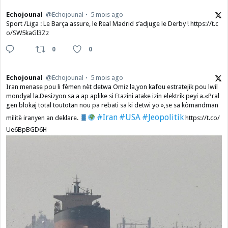
Echojounal
@Echojounal
5 mois ago
Sport /Liga : Le Barça assure, le Real Madrid s’adjuge le Derby ! https://t.c
o/SW5kaGl3Zz
0
0
Echojounal
@Echojounal
5 mois ago
Iran menase pou li fèmen nèt detwa Omiz la,yon kafou estratejik pou lwil
mondyal la.Desizyon sa a ap aplike si Etazini atake izin elektrik peyi a.​«Pral
gen blokaj total toutotan nou pa rebati sa ki detwi yo »,se sa kòmandman
#Iran
#USA
#Jeopolitik
militè iranyen an deklare.
https://t.co/
Ue6BpBGD6H