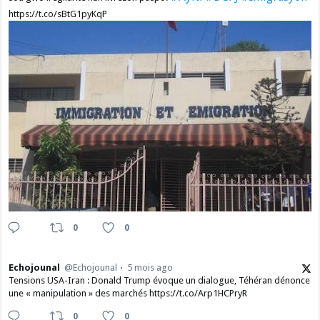
https://t.co/sBtG1pyKqP
0
0
Echojounal
@Echojounal
5 mois ago
Tensions USA-Iran : Donald Trump évoque un dialogue, Téhéran dénonce
une « manipulation » des marchés https://t.co/Arp1HCPryR
0
0