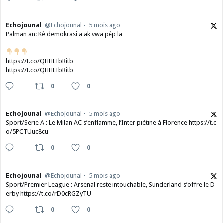
Echojounal
@Echojounal
5 mois ago
Palman an: Kè demokrasi a ak vwa pèp la
https://t.co/QHHLIbRitb
https://t.co/QHHLIbRitb
0
0
Echojounal
@Echojounal
5 mois ago
Sport/Serie A : Le Milan AC s’enflamme, l’Inter piétine à Florence https://t.c
o/5PCTUuc8cu
0
0
Echojounal
@Echojounal
5 mois ago
Sport/Premier League : Arsenal reste intouchable, Sunderland s’offre le D
erby https://t.co/rD0cRGZyTU
0
0