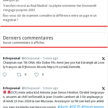
eleksyon yo
Transfert record au Real Madrid : la pépite ivoirienne Yan Diomandé
s’engage jusqu’en 2033
Êtes-vous sûr de vraiment connaître la différence entre un juge et un
magistrat ?
Derniers commentaires
Aucun commentaire à afficher.
Echojounal
@Echojounal
5 mois ago
Chanjman nan Tèt ONA: Alix Didier Fils-Aimé Jwe yon Kat Estratejik ak Love
ly François ak D’Jhonson Absolu https://t.co/wkIZiemsNL
0
0
Echojounal
@Echojounal
5 mois ago
DCPJ mete anba kòd Antoine Jean Simon Fénélon, Direktè Imigrasyo
n, ansanm ak chèf enfòmatik la Jean Osselin Lambert ak 3 lòt anplwaye jo
di lendi 23 mas 2026 la nan Musseau. Arestasyon sa fèt nan kad yon ankèt
#Ayiti
#DCPJ
#Imigrasyon
sou gwo iregilarite nan livrezon paspò.