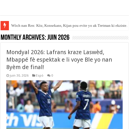
Anbasad peyi Dayiti an Repiblik Dominiken fèmen sèvis paspò li.
Monthly Archives:
juin 2026
Mondyal 2026: Lafrans kraze Laswèd,
Mbappé fè espektak e li voye Ble yo nan
8yèm de final!
juin 30, 2026
Espò
0