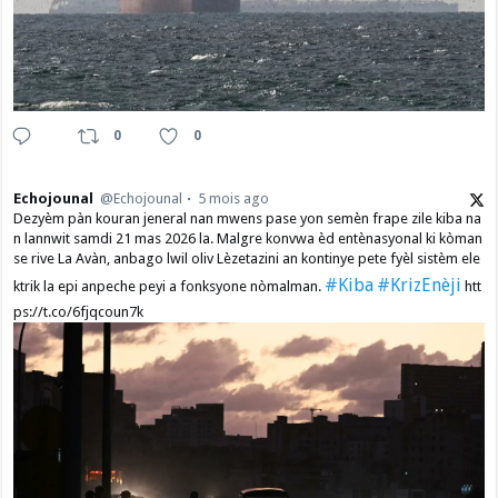
0
0
Echojounal
@Echojounal
5 mois ago
Dezyèm pàn kouran jeneral nan mwens pase yon semèn frape zile kiba na
n lannwit samdi 21 mas 2026 la. Malgre konvwa èd entènasyonal ki kòman
se rive La Avàn, anbago lwil oliv Lèzetazini an kontinye pete fyèl sistèm ele
#Kiba
#KrizEnèji
ktrik la epi anpeche peyi a fonksyone nòmalman.
htt
ps://t.co/6fjqcoun7k