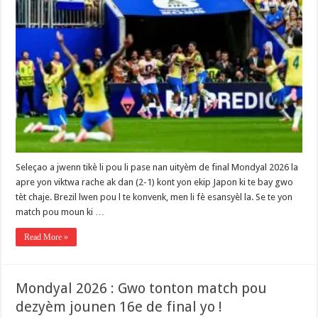
Seleçao a jwenn tikè li pou li pase nan uityèm de final Mondyal 2026 la
apre yon viktwa rache ak dan (2-1) kont yon ekip Japon ki te bay gwo
tèt chaje. Brezil lwen pou l te konvenk, men li fè esansyèl la. Se te yon
match pou moun ki …
Read More »
Mondyal 2026 : Gwo tonton match pou
dezyèm jounen 16e de final yo !