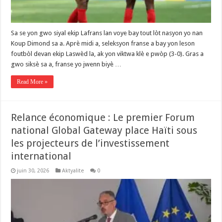
Sa se yon gwo siyal ekip Lafrans lan voye bay tout lòt nasyon yo nan
Koup Dimond sa a. Aprè midi a, seleksyon franse a bay yon leson
foutbòl devan ekip Laswèd la, ak yon viktwa klè e pwòp (3-0). Gras a
gwo siksè sa a, franse yo jwenn biyè …
Read More »
Relance économique : Le premier Forum
national Global Gateway place Haïti sous
les projecteurs de l’investissement
international
juin 30, 2026
Aktyalite
0