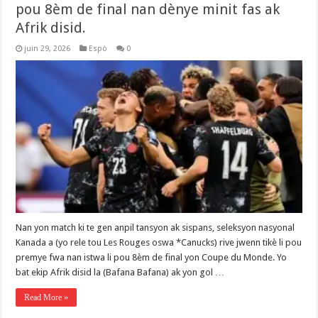
pou 8èm de final nan dènye minit fas ak
Afrik disid.
juin 29, 2026
Espò
0
Nan yon match ki te gen anpil tansyon ak sispans, seleksyon nasyonal
Kanada a (yo rele tou Les Rouges oswa *Canucks) rive jwenn tikè li pou
premye fwa nan istwa li pou 8èm de final yon Coupe du Monde. Yo
bat ekip Afrik disid la (Bafana Bafana) ak yon gol …
Read More »