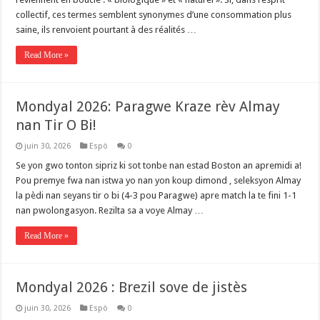
collectif, ces termes semblent synonymes d’une consommation plus
saine, ils renvoient pourtant à des réalités …
Read More »
Mondyal 2026: Paragwe Kraze rèv Almay
nan Tir O Bi!
juin 30, 2026
Espò
0
Se yon gwo tonton sipriz ki sot tonbe nan estad Boston an apremidi a!
Pou premye fwa nan istwa yo nan yon koup dimond , seleksyon Almay
la pèdi nan seyans tir o bi (4-3 pou Paragwe) apre match la te fini 1-1
nan pwolongasyon. Rezilta sa a voye Almay …
Read More »
Mondyal 2026 : Brezil sove de jistès
juin 30, 2026
Espò
0