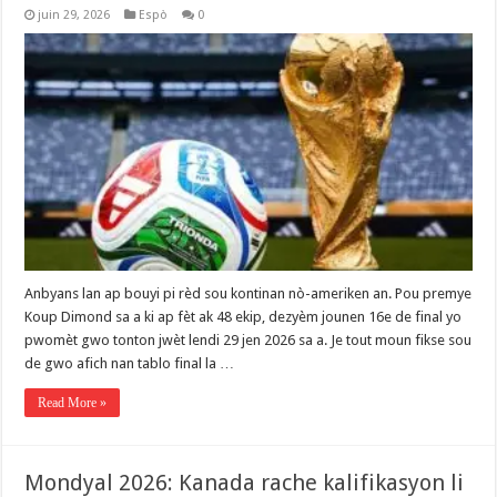
juin 29, 2026
Espò
0
Anbyans lan ap bouyi pi rèd sou kontinan nò-ameriken an. Pou premye
Koup Dimond sa a ki ap fèt ak 48 ekip, dezyèm jounen 16e de final yo
pwomèt gwo tonton jwèt lendi 29 jen 2026 sa a. Je tout moun fikse sou
de gwo afich nan tablo final la …
Read More »
Mondyal 2026: Kanada rache kalifikasyon li