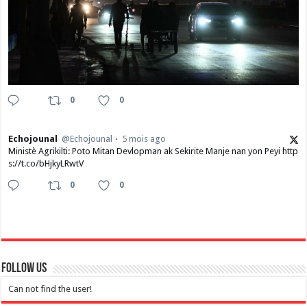
0
0
Echojounal
@Echojounal
5 mois ago
Ministè Agrikilti: Poto Mitan Devlopman ak Sekirite Manje nan yon Peyi http
s://t.co/bHjkyLRwtV
0
0
Follow Us
Can not find the user!