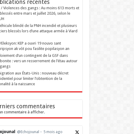
blications recentes
i / Violences des gangs : Au moins 613 morts et
blessés entre mars et juillet 2026, selon le
UH
éhicule blindé de la PNH incendié et plusieurs
ciers blessés lors d’une attaque armée à Viard
ti/Eleksyon: KEP a ouvri 19 nouvo sant
ripsyon ak vòt pou fasilite popilasyon an
oiement d’un contingent de la GSF dans
tibonite : vers un resserrement de l’étau autour
 gangs
gration aux États-Unis : nouveau décret
identiel pour limiter l’obtention de la
onalité à la naissance
rniers commentaires
n commentaire à afficher.
ojounal
@Echojounal
5 mois ago