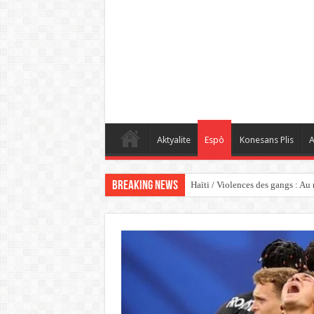
Aktyalite
Espò
Konesans Plis
A
Breaking News
Haïti / Violences des gangs : Au