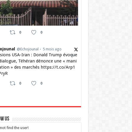
0
0
ojounal
@Echojounal
5 mois ago
sions USA-Iran : Donald Trump évoque
dialogue, Téhéran dénonce une « mani
ation » des marchés https://t.co/Arp1
ryR
0
0
ow Us
not find the user!