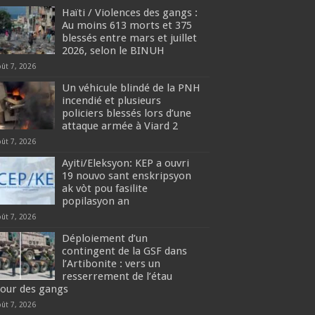
Haïti / Violences des gangs :
Au moins 613 morts et 375
blessés entre mars et juillet
2026, selon le BINUH
oût 7, 2026
Un véhicule blindé de la PNH
incendié et plusieurs
policiers blessés lors d’une
attaque armée à Viard 2
oût 7, 2026
‎Ayiti/Eleksyon: KEP a ouvri
19 nouvo sant enskripsyon
ak vòt pou fasilite
popilasyon an
oût 7, 2026
Déploiement d’un
contingent de la GSF dans
l’Artibonite : vers un
resserrement de l’étau
tour des gangs
oût 7, 2026