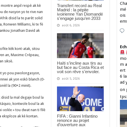
Cha
Transfert record au Real
 montre anpil respè ak kè
mé 
Madrid : la pépite
ou de nasyon yo te rive nan
ivoirienne Yan Diomandé
ois
s’engage jusqu’en 2033
frik disid la te parèt solid
em
a, Ronwen Williams, ki te fè
août 6, 2026
tankou Jonathan David ak
Ech
ofite kèk kont-atak, sitou
yen an, Maxime Crépeau,
mon
n siksè.
Haïti s’incline aux tirs au
m a
but face au Costa Rica et
ert
voit son rêve s’envoler.
èt yo pou pwolongasyon,
6 l
août 5, 2026
annwi ak yon eskò blanch (0-
ad 
onèl la (90+2 minit).
on 
tps
 disid la mal degaje boul la
táquio, kontwole boul la ak
i-volée » tou dwat nan ti filè
FIFA : Gianni Infantino
la eksploze ak kè kontan.
renonce au projet
d’ouverture aux