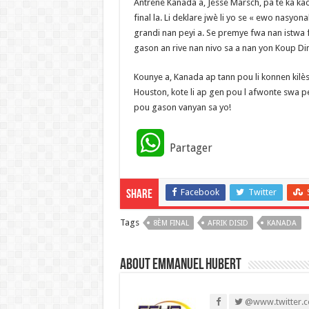
Antrenè Kanada a, Jesse Marsch, pa te ka kac
final la. Li deklare jwè li yo se « ewo nasyon
grandi nan peyi a. Se premye fwa nan istwa 
gason an rive nan nivo sa a nan yon Koup D
Kounye a, Kanada ap tann pou li konnen kilès
Houston, kote li ap gen pou l afwonte swa 
pou gason vanyan sa yo!
W
Partager
h
Facebook
Twitter
Share
a
Tags
8ÈM FINAL
t
AFRIK DISID
KANADA
s
About Emmanuel Hubert
A
@www.twitter.c
p