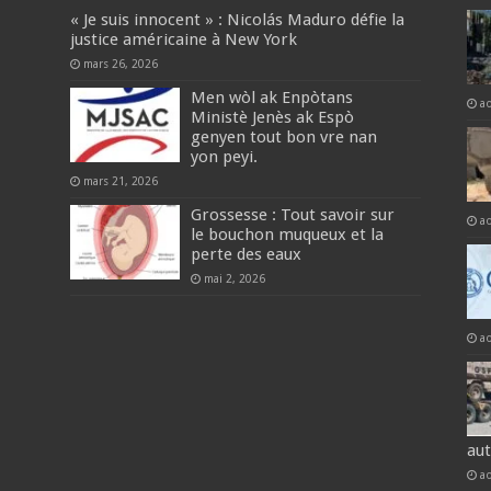
« Je suis innocent » : Nicolás Maduro défie la
justice américaine à New York
mars 26, 2026
Men wòl ak Enpòtans
a
Ministè Jenès ak Espò
genyen tout bon vre nan
yon peyi.
mars 21, 2026
Grossesse : Tout savoir sur
a
le bouchon muqueux et la
perte des eaux
mai 2, 2026
a
au
a