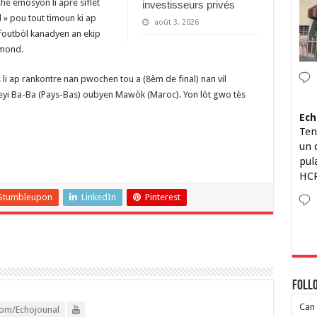
he emosyon li apre siflèt
investisseurs privés
al » pou tout timoun ki ap
août 3, 2026
foutbòl kanadyen an ekip
imond.
 li ap rankontre nan pwochen tou a (8èm de final) nan vil
peyi Ba-Ba (Pays-Bas) oubyen Mawòk (Maroc). Yon lòt gwo tès
Ech
Ten
un 
pul
HCP
Stumbleupon
LinkedIn
Pinterest
Foll
Can 
om/Echojounal