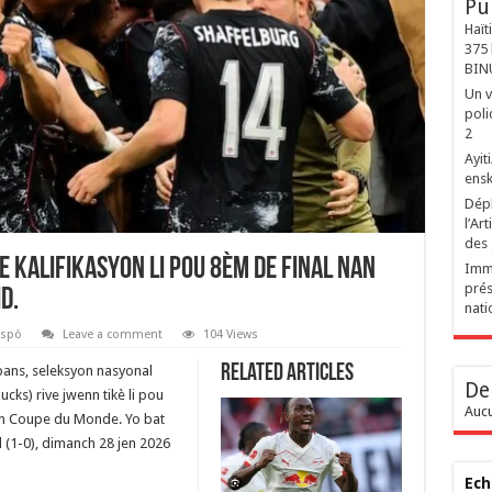
Pu
Haït
375 
BIN
Un v
poli
2
‎Ayi
ensk
Dépl
l’Ar
des
 kalifikasyon li pou 8èm de final nan
Immi
prés
d.
nati
spò
Leave a comment
104 Views
Related Articles
pans, seleksyon nasyonal
De
ks) rive jwenn tikè li pou
Aucu
on Coupe du Monde. Yo bat
l (1-0), dimanch 28 jen 2026
Ech