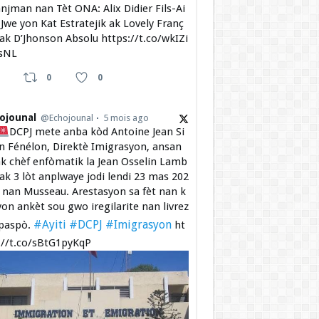
njman nan Tèt ONA: Alix Didier Fils-Ai
Jwe yon Kat Estratejik ak Lovely Franç
 ak D’Jhonson Absolu https://t.co/wkIZi
sNL
0
0
ojounal
@Echojounal
5 mois ago
DCPJ mete anba kòd Antoine Jean Si
 Fénélon, Direktè Imigrasyon, ansan
k chèf enfòmatik la Jean Osselin Lamb
 ak 3 lòt anplwaye jodi lendi 23 mas 202
a nan Musseau. Arestasyon sa fèt nan k
yon ankèt sou gwo iregilarite nan livrez
#Ayiti
#DCPJ
#Imigrasyon
paspò.
ht
://t.co/sBtG1pyKqP