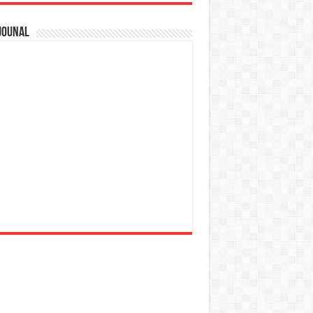
jounal