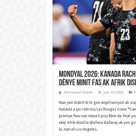
Mondyal 2026: Kanada rache
dènye minit fas ak Afrik disi
Emmanuel Hubert
juin 29, 2026
E
Nan yon match ki te gen anpil tansyon ak sis
Kanada a (yo rele tou Les Rouges oswa *Canuc
premye fwa nan istwa li pou 8èm de final y
ekip Afrik disid la (Bafana Bafana) ak yon go
la, nan vil Los Angeles.