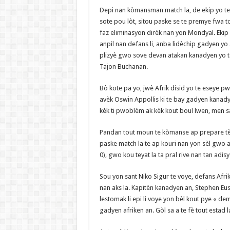
Depi nan kòmansman match la, de ekip yo te
sote pou lòt, sitou paske se te premye fwa t
faz eliminasyon dirèk nan yon Mondyal. Ekip A
anpil nan defans li, anba lidèchip gadyen yo 
plizyè gwo sove devan atakan kanadyen yo 
Tajon Buchanan.
Bò kote pa yo, jwè Afrik disid yo te eseye pw
avèk Oswin Appollis ki te bay gadyen kanad
kèk ti pwoblèm ak kèk kout boul lwen, men sa
Pandan tout moun te kòmanse ap prepare t
paske match la te ap kouri nan yon sèl gwo 
0), gwo kou teyat la ta pral rive nan tan adisy
Sou yon sant Niko Sigur te voye, defans Afrik
nan aks la. Kapitèn kanadyen an, Stephen Eus
lestomak li epi li voye yon bèl kout pye « dem
gadyen afriken an. Gòl sa a te fè tout estad 