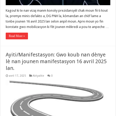
Kagoul ki te nan vizaj manm konsèy prezidansyèl chak moun fè ti kout
la, premye minis defakto a, DG PNH la, kòmandan an chèf lame a
tonbe jounen 16 avril 2025 lan selon anpil moun. Apre moun yo fin
konstate gwo mobilizasyon ki fèt jounen mèkredi a pou te anpeche …
Read More »
Ayiti/Manifestasyon: Gwo koub nan dènye
lè nan jounen manifestasyon 16 avril 2025
lan.
avril 17, 2025
Aktyalite
0