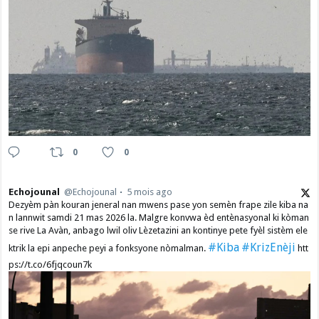
0
0
Echojounal
@Echojounal
5 mois ago
Dezyèm pàn kouran jeneral nan mwens pase yon semèn frape zile kiba na
n lannwit samdi 21 mas 2026 la. Malgre konvwa èd entènasyonal ki kòman
se rive La Avàn, anbago lwil oliv Lèzetazini an kontinye pete fyèl sistèm ele
#Kiba
#KrizEnèji
ktrik la epi anpeche peyi a fonksyone nòmalman.
htt
ps://t.co/6fjqcoun7k