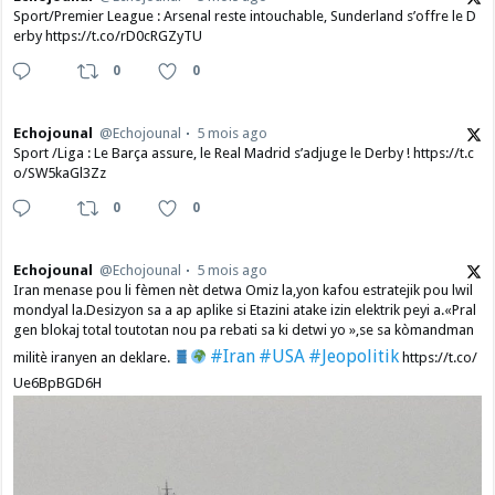
Sport/Premier League : Arsenal reste intouchable, Sunderland s’offre le D
erby https://t.co/rD0cRGZyTU
0
0
Echojounal
@Echojounal
5 mois ago
Sport /Liga : Le Barça assure, le Real Madrid s’adjuge le Derby ! https://t.c
o/SW5kaGl3Zz
0
0
Echojounal
@Echojounal
5 mois ago
Iran menase pou li fèmen nèt detwa Omiz la,yon kafou estratejik pou lwil
mondyal la.Desizyon sa a ap aplike si Etazini atake izin elektrik peyi a.​«Pral
gen blokaj total toutotan nou pa rebati sa ki detwi yo »,se sa kòmandman
#Iran
#USA
#Jeopolitik
militè iranyen an deklare.
https://t.co/
Ue6BpBGD6H