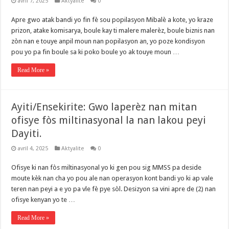
avril 7, 2025
Aktyalite
0
Apre gwo atak bandi yo fin fè sou popilasyon Mibalè a kote, yo kraze
prizon, atake komisarya, boule kay ti malere malerèz, boule biznis nan
zòn nan e touye anpil moun nan popilasyon an, yo poze kondisyon
pou yo pa fin boule sa ki poko boule yo ak touye moun …
Read More »
Ayiti/Ensekirite: Gwo laperèz nan mitan
ofisye fòs miltinasyonal la nan lakou peyi
Dayiti.
avril 4, 2025
Aktyalite
0
Ofisye ki nan fòs miltinasyonal yo ki gen pou sig MMSS pa deside
moute kèk nan cha yo pou ale nan operasyon kont bandi yo ki ap vale
teren nan peyi a e yo pa vle fè pye sòl. Desizyon sa vini apre de (2) nan
ofisye kenyan yo te …
Read More »