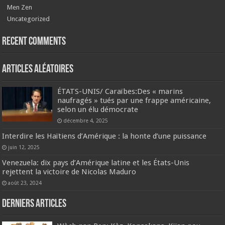
Men Zen
Uncategorized
Recent Comments
Articles aléatoires
ÉTATS-UNIS/ Caraïbes:Des « marins
naufragés » tués par une frappe américaine,
selon un élu démocrate
décembre 4, 2025
Interdire les Haïtiens d’Amérique : la honte d’une puissance
juin 12, 2025
Venezuela: dix pays d’Amérique latine et les États-Unis
rejettent la victoire de Nicolas Maduro
août 23, 2024
Derniers articles