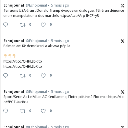
Echojounal
@Echojounal
5 mois ago
Tensions USA-Iran : Donald Trump évoque un dialogue, Téhéran dénonce
une « manipulation » des marchés https://t.co/Arp1HCPryR
0
0
Echojounal
@Echojounal
5 mois ago
Palman an: Kè demokrasi a ak vwa pèp la
https://t.co/QHHLIbRitb
https://t.co/QHHLIbRitb
0
0
Echojounal
@Echojounal
5 mois ago
Sport/Serie A : Le Milan AC s’enflamme, l’Inter piétine à Florence https://t.c
o/5PCTUuc8cu
0
0
Echojounal
@Echojounal
5 mois ago