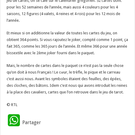
jeu de cartes, on se cale sur le calendrier grégorien. 52 cartes donc
pour les 52 semaines de l’année, mais aussi 4 couleurs pour les 4
saisons, 12 figures (4 valets, 4 reines et 4 rois) pour les 12 mois de
l’année.
Et mieux si on additionne la valeur de toutes les cartes du jeu, on
obtient 364 points. Si vous rajoutez le joker, compté comme 1 point, ça
fait 365, comme les 365 jours de l’année. Et même 366 pour une année
bissextile avec le 2ème joker fourni dans le paquet.
Mais, le nombre de cartes dans le paquet ce n’est pas la seule chose
qu’on doit à nous Français ! Le cœur, le trèfle, le pique et le carreau
c’est aussi nous. Avant les symboles étaient des feuilles, des épées,
des cloches, des bâtons. Idem c’est nous qui avons introduit les reines
à la place des cavaliers, cartes que l’on retrouve dans le jeu de tarot.
© RTL
W
Partager
h