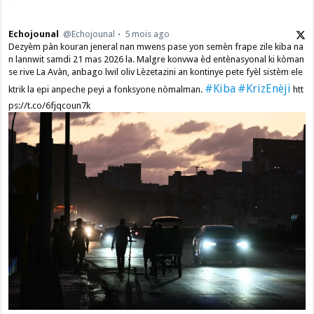
Echojounal
@Echojounal
5 mois ago
Dezyèm pàn kouran jeneral nan mwens pase yon semèn frape zile kiba na
n lannwit samdi 21 mas 2026 la. Malgre konvwa èd entènasyonal ki kòman
se rive La Avàn, anbago lwil oliv Lèzetazini an kontinye pete fyèl sistèm ele
#Kiba
#KrizEnèji
ktrik la epi anpeche peyi a fonksyone nòmalman.
htt
ps://t.co/6fjqcoun7k