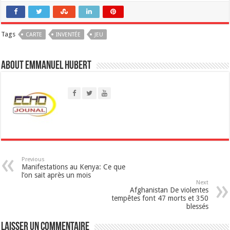
a
Tags
CARTE
t
INVENTÉE
JEU
s
About Emmanuel Hubert
A
p
p
Previous
Manifestations au Kenya: Ce que
l’on sait après un mois
Next
Afghanistan De violentes
tempêtes font 47 morts et 350
blessés
Laisser un commentaire