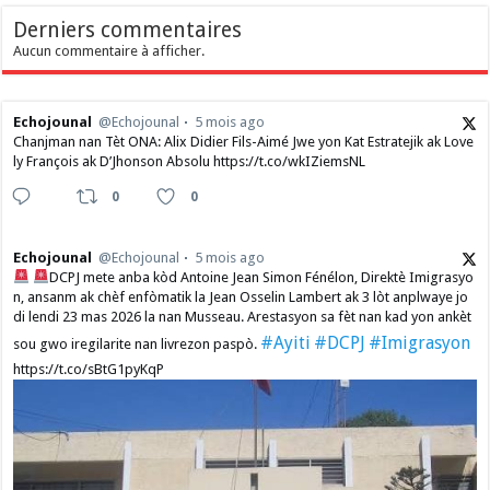
Derniers commentaires
Aucun commentaire à afficher.
Echojounal
@Echojounal
5 mois ago
Chanjman nan Tèt ONA: Alix Didier Fils-Aimé Jwe yon Kat Estratejik ak Love
ly François ak D’Jhonson Absolu https://t.co/wkIZiemsNL
0
0
Echojounal
@Echojounal
5 mois ago
DCPJ mete anba kòd Antoine Jean Simon Fénélon, Direktè Imigrasyo
n, ansanm ak chèf enfòmatik la Jean Osselin Lambert ak 3 lòt anplwaye jo
di lendi 23 mas 2026 la nan Musseau. Arestasyon sa fèt nan kad yon ankèt
#Ayiti
#DCPJ
#Imigrasyon
sou gwo iregilarite nan livrezon paspò.
https://t.co/sBtG1pyKqP