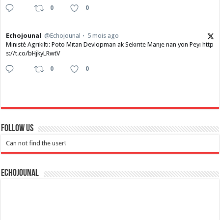
0
0
Echojounal
@Echojounal
5 mois ago
Ministè Agrikilti: Poto Mitan Devlopman ak Sekirite Manje nan yon Peyi http
s://t.co/bHjkyLRwtV
0
0
Follow Us
Can not find the user!
Echojounal