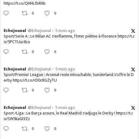
https://t.co/QHHLIbRitb
0
0
Echojounal
@Echojounal
5 mois ago
Sport/Serie A : Le Milan AC s’enflamme, l’Inter piétine à Florence https://t.c
o/5PCTUuc8cu
0
0
Echojounal
@Echojounal
5 mois ago
Sport/Premier League : Arsenal reste intouchable, Sunderland s’offre le D
erby https://t.co/rD0cRGZyTU
0
0
Echojounal
@Echojounal
5 mois ago
Sport /Liga : Le Barça assure, le Real Madrid s’adjuge le Derby ! https://t.c
o/SW5kaGl3Zz
0
0