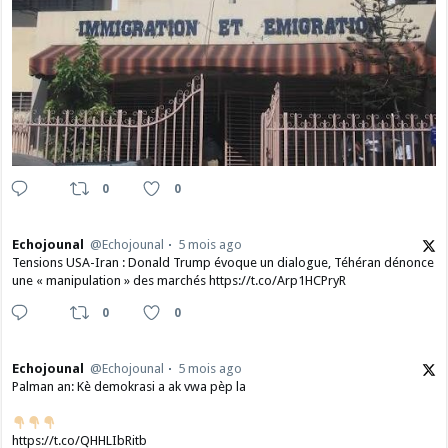
0
0
Echojounal
@Echojounal
5 mois ago
Tensions USA-Iran : Donald Trump évoque un dialogue, Téhéran dénonce
une « manipulation » des marchés https://t.co/Arp1HCPryR
0
0
Echojounal
@Echojounal
5 mois ago
Palman an: Kè demokrasi a ak vwa pèp la
https://t.co/QHHLIbRitb