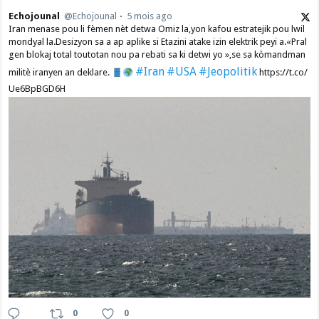
Echojounal
@Echojounal
5 mois ago
Iran menase pou li fèmen nèt detwa Omiz la,yon kafou estratejik pou lwil
mondyal la.Desizyon sa a ap aplike si Etazini atake izin elektrik peyi a.​«Pral
gen blokaj total toutotan nou pa rebati sa ki detwi yo »,se sa kòmandman
#Iran
#USA
#Jeopolitik
militè iranyen an deklare.
https://t.co/
Ue6BpBGD6H
0
0