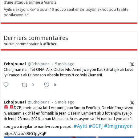
d’une attaque armée à Viard 2
‎Ayiti/Eleksyon: KEP a ouvri 19 nouvo sant enskripsyon ak vòt pou fasilite
popilasyon an
Derniers commentaires
Aucun commentaire à afficher.
Echojounal
@Echojounal
5 mois ago
Chanjman nan Tèt ONA: Alix Didier Fils-Aimé Jwe yon Kat Estratejik ak Love
ly François ak D’Jhonson Absolu https://t.co/wkIZiemsNL
0
0
Echojounal
@Echojounal
5 mois ago
DCPJ mete anba kòd Antoine Jean Simon Fénélon, Direktè Imigrasyo
n, ansanm ak chèf enfòmatik la Jean Osselin Lambert ak 3 lòt anplwaye jo
di lendi 23 mas 2026 la nan Musseau. Arestasyon sa fèt nan kad yon ankèt
#Ayiti
#DCPJ
#Imigrasyon
sou gwo iregilarite nan livrezon paspò.
https://t.co/sBtG1pyKqP