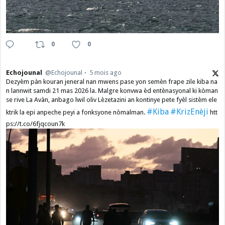
0
0
Echojounal
@Echojounal
5 mois ago
Dezyèm pàn kouran jeneral nan mwens pase yon semèn frape zile kiba na
n lannwit samdi 21 mas 2026 la. Malgre konvwa èd entènasyonal ki kòman
se rive La Avàn, anbago lwil oliv Lèzetazini an kontinye pete fyèl sistèm ele
#Kiba
#KrizEnèji
ktrik la epi anpeche peyi a fonksyone nòmalman.
htt
ps://t.co/6fjqcoun7k