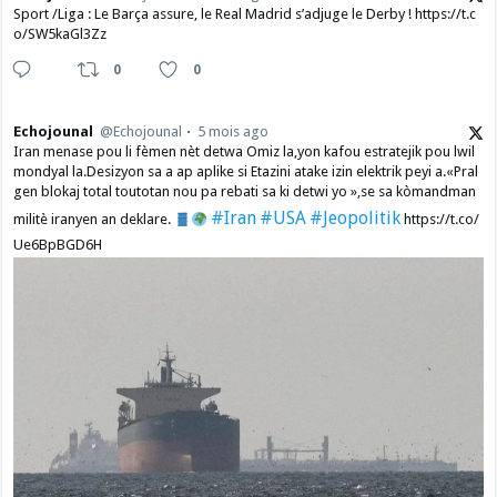
Sport /Liga : Le Barça assure, le Real Madrid s’adjuge le Derby ! https://t.c
o/SW5kaGl3Zz
0
0
Echojounal
@Echojounal
5 mois ago
Iran menase pou li fèmen nèt detwa Omiz la,yon kafou estratejik pou lwil
mondyal la.Desizyon sa a ap aplike si Etazini atake izin elektrik peyi a.​«Pral
gen blokaj total toutotan nou pa rebati sa ki detwi yo »,se sa kòmandman
#Iran
#USA
#Jeopolitik
militè iranyen an deklare.
https://t.co/
Ue6BpBGD6H