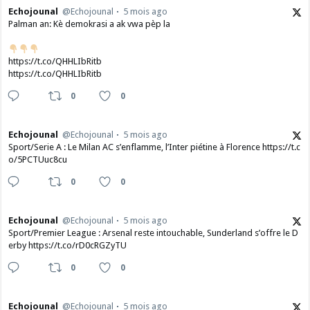
Echojounal
@Echojounal
5 mois ago
Palman an: Kè demokrasi a ak vwa pèp la
https://t.co/QHHLIbRitb
https://t.co/QHHLIbRitb
0
0
Echojounal
@Echojounal
5 mois ago
Sport/Serie A : Le Milan AC s’enflamme, l’Inter piétine à Florence https://t.c
o/5PCTUuc8cu
0
0
Echojounal
@Echojounal
5 mois ago
Sport/Premier League : Arsenal reste intouchable, Sunderland s’offre le D
erby https://t.co/rD0cRGZyTU
0
0
Echojounal
@Echojounal
5 mois ago