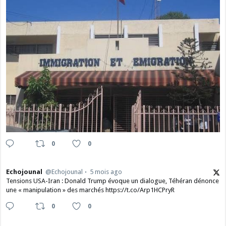
0
0
Echojounal
@Echojounal
5 mois ago
Tensions USA-Iran : Donald Trump évoque un dialogue, Téhéran dénonce
une « manipulation » des marchés https://t.co/Arp1HCPryR
0
0