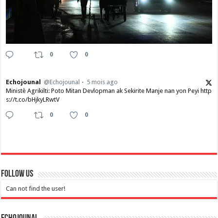
0
0
Echojounal
@Echojounal
5 mois ago
Ministè Agrikilti: Poto Mitan Devlopman ak Sekirite Manje nan yon Peyi http
s://t.co/bHjkyLRwtV
0
0
Follow Us
Can not find the user!