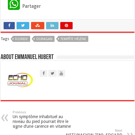
W
Partager
h
a
Tags
FLORIDE
t
OURAGAN
TEMPÊTE HÉLÈNE
s
About Emmanuel Hubert
A
p
p
Previous
Un symptôme inhabituel au
niveau du pied pourrait être le
signe d’une carence en vitamine
Next