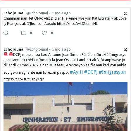
Echojounal
@Echojounal
5 mois ago
Chanjman nan Tèt ONA: Alix Didier Fils-Aimé Jwe yon Kat Estratejik ak Love
ly François ak D’Jhonson Absolu https://t.co/wkIZiemsNL
0
0
Echojounal
@Echojounal
5 mois ago
DCPJ mete anba kòd Antoine Jean Simon Fénélon, Direktè Imigrasyo
n, ansanm ak chèf enfòmatik la Jean Osselin Lambert ak 3 lòt anplwaye jo
di lendi 23 mas 2026 la nan Musseau. Arestasyon sa fèt nan kad yon ankèt
#Ayiti
#DCPJ
#Imigrasyon
sou gwo iregilarite nan livrezon paspò.
https://t.co/sBtG1pyKqP