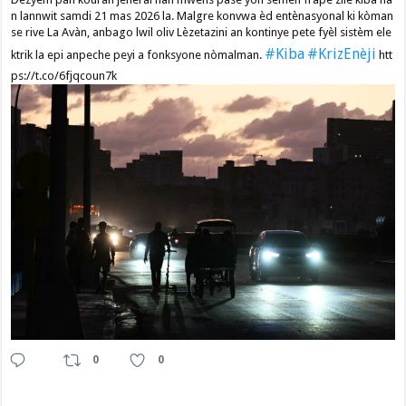
n lannwit samdi 21 mas 2026 la. Malgre konvwa èd entènasyonal ki kòman
se rive La Avàn, anbago lwil oliv Lèzetazini an kontinye pete fyèl sistèm ele
#Kiba
#KrizEnèji
ktrik la epi anpeche peyi a fonksyone nòmalman.
htt
ps://t.co/6fjqcoun7k
0
0