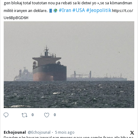
gen blokaj total toutotan nou pa rebati sa ki detwi yo »,se sa kòmandman
#Iran
#USA
#Jeopolitik
militè iranyen an deklare.
https://t.co/
Ue6BpBGD6H
0
0
Echojounal
@Echojounal
5 mois ago
Dezyèm pàn kouran jeneral nan mwens pase yon semèn frape zile kiba na