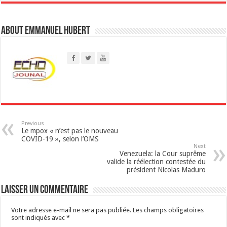
t
About Emmanuel Hubert
s
A
p
p
Previous
Le mpox « n’est pas le nouveau
COVID-19 », selon l’OMS
Next
Venezuela: la Cour suprême
valide la réélection contestée du
président Nicolas Maduro
Laisser un commentaire
Votre adresse e-mail ne sera pas publiée.
Les champs obligatoires
sont indiqués avec
*