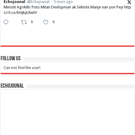
Echojounal
@Echojounal
5 mois ago
Ministè Agrikilti: Poto Mitan Devlopman ak Sekirite Manje nan yon Peyi http
s://t.co/bHjkyLRwtV
0
0
Follow Us
Can not find the user!
Echojounal