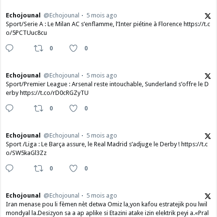
Echojounal
@Echojounal
5 mois ago
Sport/Serie A : Le Milan AC s’enflamme, l’Inter piétine à Florence https://t.c
o/5PCTUuc8cu
0
0
Echojounal
@Echojounal
5 mois ago
Sport/Premier League : Arsenal reste intouchable, Sunderland s’offre le D
erby https://t.co/rD0cRGZyTU
0
0
Echojounal
@Echojounal
5 mois ago
Sport /Liga : Le Barça assure, le Real Madrid s’adjuge le Derby ! https://t.c
o/SW5kaGl3Zz
0
0
Echojounal
@Echojounal
5 mois ago
Iran menase pou li fèmen nèt detwa Omiz la,yon kafou estratejik pou lwil
mondyal la.Desizyon sa a ap aplike si Etazini atake izin elektrik peyi a.​«Pral