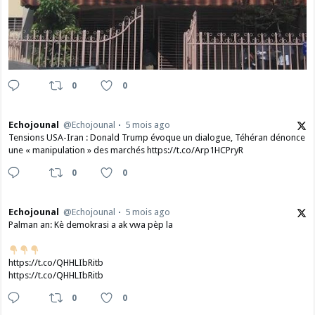
0
0
Echojounal
@Echojounal
5 mois ago
Tensions USA-Iran : Donald Trump évoque un dialogue, Téhéran dénonce
une « manipulation » des marchés https://t.co/Arp1HCPryR
0
0
Echojounal
@Echojounal
5 mois ago
Palman an: Kè demokrasi a ak vwa pèp la
https://t.co/QHHLIbRitb
https://t.co/QHHLIbRitb
0
0