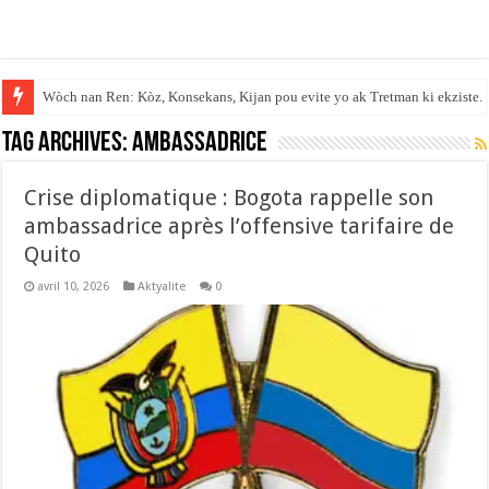
Wòch nan Ren: Kòz, Konsekans, Kijan pou evite yo ak Tretman ki ekziste.
Tag Archives:
Ambassadrice
Crise diplomatique : Bogota rappelle son
ambassadrice après l’offensive tarifaire de
Quito
avril 10, 2026
Aktyalite
0