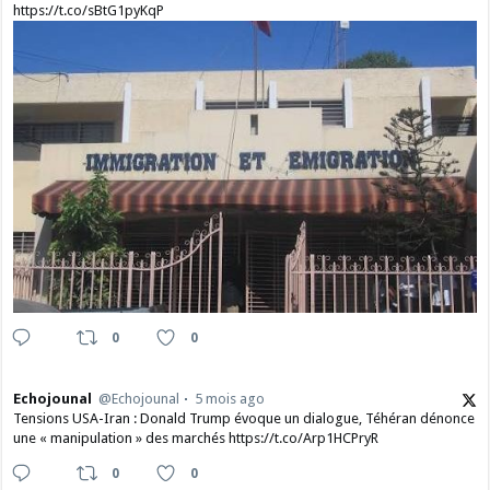
https://t.co/sBtG1pyKqP
0
0
Echojounal
@Echojounal
5 mois ago
Tensions USA-Iran : Donald Trump évoque un dialogue, Téhéran dénonce
une « manipulation » des marchés https://t.co/Arp1HCPryR
0
0