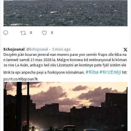
0
0
Echojounal
@Echojounal
5 mois ago
Dezyèm pàn kouran jeneral nan mwens pase yon semèn frape zile kiba na
n lannwit samdi 21 mas 2026 la. Malgre konvwa èd entènasyonal ki kòman
se rive La Avàn, anbago lwil oliv Lèzetazini an kontinye pete fyèl sistèm ele
#Kiba
#KrizEnèji
ktrik la epi anpeche peyi a fonksyone nòmalman.
htt
ps://t.co/6fjqcoun7k