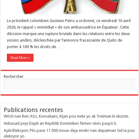
Le président colombien Gustavo Petro a ordonné, ce vendredi 10 avril
2026, le rappel « immédiat » de son ambassadrice en Équateur. Cette
décision marque une rupture brutale dans les relations entre les deux
voisins andins, déclenchée par l’annonce fracassante de Quito de
porter à 100 % les droits de …
Read More »
Rechercher
Publications recentes
Wòch nan Ren: Kòz, Konsekans, Kijan pou evite yo ak Tretman ki ekziste.
Anbasad peyi Dayiti an Repiblik Dominiken fèmen sèvis paspò li.
Ayiti/Eleksyon: Plis pase 11 000 moun deja enskri nan depatman Sid la pou
eleksyon yo