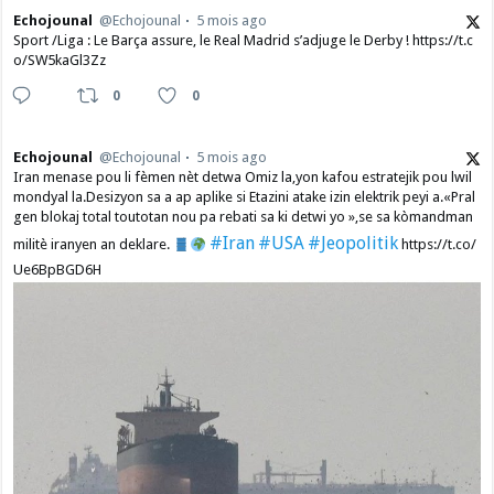
Echojounal
@Echojounal
5 mois ago
Sport /Liga : Le Barça assure, le Real Madrid s’adjuge le Derby ! https://t.c
o/SW5kaGl3Zz
0
0
Echojounal
@Echojounal
5 mois ago
Iran menase pou li fèmen nèt detwa Omiz la,yon kafou estratejik pou lwil
mondyal la.Desizyon sa a ap aplike si Etazini atake izin elektrik peyi a.​«Pral
gen blokaj total toutotan nou pa rebati sa ki detwi yo »,se sa kòmandman
#Iran
#USA
#Jeopolitik
militè iranyen an deklare.
https://t.co/
Ue6BpBGD6H