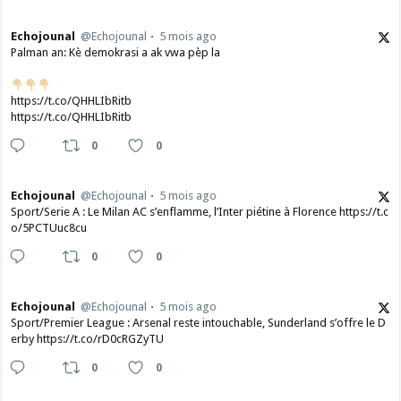
Echojounal
@Echojounal
5 mois ago
Palman an: Kè demokrasi a ak vwa pèp la
https://t.co/QHHLIbRitb
https://t.co/QHHLIbRitb
0
0
Echojounal
@Echojounal
5 mois ago
Sport/Serie A : Le Milan AC s’enflamme, l’Inter piétine à Florence https://t.c
o/5PCTUuc8cu
0
0
Echojounal
@Echojounal
5 mois ago
Sport/Premier League : Arsenal reste intouchable, Sunderland s’offre le D
erby https://t.co/rD0cRGZyTU
0
0