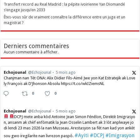
Transfert record au Real Madrid : la pépite ivoirienne Yan Diomandé
s’engage jusqu’en 2033
Êtes-vous sûr de vraiment connaître la différence entre un juge et un
magistrat ?
Derniers commentaires
Aucun commentaire à afficher.
Echojounal
@Echojounal
5 mois ago
Chanjman nan Tèt ONA: Alix Didier Fils-Aimé Jwe yon Kat Estratejik ak Love
ly François ak D’Jhonson Absolu https://t.co/wkIZiemsNL
0
0
Echojounal
@Echojounal
5 mois ago
DCPJ mete anba kòd Antoine Jean Simon Fénélon, Direktè Imigrasyo
n, ansanm ak chèf enfòmatik la Jean Osselin Lambert ak 3 lòt anplwaye jo
di lendi 23 mas 2026 la nan Musseau. Arestasyon sa fèt nan kad yon ankèt
#Ayiti
#DCPJ
#Imigrasyon
sou gwo iregilarite nan livrezon paspò.