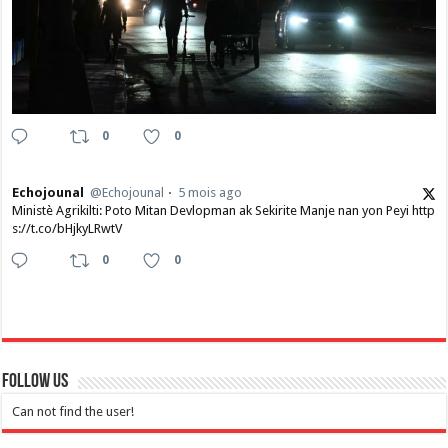
0
0
Echojounal
@Echojounal
5 mois ago
Ministè Agrikilti: Poto Mitan Devlopman ak Sekirite Manje nan yon Peyi http
s://t.co/bHjkyLRwtV
0
0
Follow Us
Can not find the user!