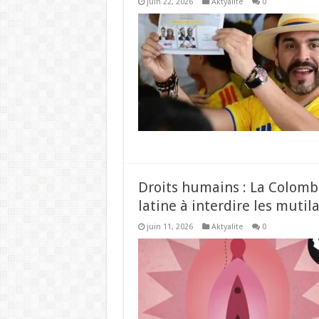
juin 22, 2026
Aktyalite
0
‎Droits humains : La Colom
latine à interdire les mutil
juin 11, 2026
Aktyalite
0