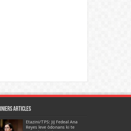
rniers articles
Etazini/TPS: JiJ Fedeal Ana
Reyes leve òdonans ki te