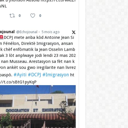
 ak D’Jhonson Absolu https://t.co/wkIZi
sNL
0
0
ojounal
@Echojounal
5 mois ago
DCPJ mete anba kòd Antoine Jean Si
 Fénélon, Direktè Imigrasyon, ansan
k chèf enfòmatik la Jean Osselin Lamb
 ak 3 lòt anplwaye jodi lendi 23 mas 202
a nan Musseau. Arestasyon sa fèt nan k
yon ankèt sou gwo iregilarite nan livrez
#Ayiti
#DCPJ
#Imigrasyon
paspò.
ht
://t.co/sBtG1pyKqP