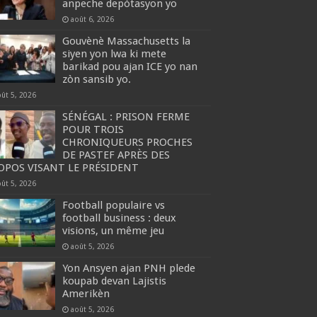
anpeche depòtasyon yo
août 6, 2026
Gouvènè Massachusetts la
siyen yon lwa ki mete
barikad pou ajan ICE yo nan
zòn sansib yo.
oût 5, 2026
SÉNÉGAL : PRISON FERME
POUR TROIS
CHRONIQUEURS PROCHES
DE PASTEF APRÈS DES
OPOS VISANT LE PRÉSIDENT
oût 5, 2026
Football populaire vs
football business : deux
visions, un même jeu
août 5, 2026
Yon Ansyen ajan PNH plede
koupab devan Lajistis
Amerikèn
août 5, 2026