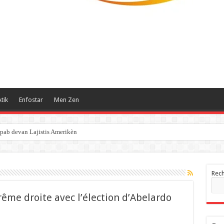
tik
Enfostar
Men Zen
pab devan Lajistis Amerikèn
Rec
rême droite avec l’élection d’Abelardo