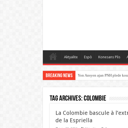
Aktyalite
Espò
Konesans Plis
A
Breaking News
Yon Ansyen ajan PNH plede kou
Tag Archives:
COLOMBIE
La Colombie bascule à l’ext
de la Espriella