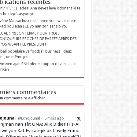
blications recentes
ini/TPS: JiJ Fedeal Ana Reyes leve òdonans ki te
eche depòtasyon yo
ènè Massachusetts la siyen yon lwa ki mete
kad pou ajan ICE yo nan zòn sansib yo.
ÉGAL : PRISON FERME POUR TROIS
ONIQUEURS PROCHES DE PASTEF APRÈS DES
POS VISANT LE PRÉSIDENT
ball populaire vs football business : deux
ons, un même jeu
Ansyen ajan PNH plede koupab devan Lajistis
rikèn
rniers commentaires
n commentaire à afficher.
ojounal
@Echojounal
5 mois ago
njman nan Tèt ONA: Alix Didier Fils-Ai
Jwe yon Kat Estratejik ak Lovely Franç