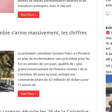
ois
années de débats parlementaires intenses et de
em
tractations politiques. ‎Avec le feu vert …
Read More »
Ech
mbie s’arme massivement, les chiffres
mon
m a
ert
Le président colombien Gustavo Petro a officialisé
6 l
un plan de modernisation sans précédent pour les
ad 
forces armées de son pays, qualifié de « plus
on 
grand investissement de l’histoire récente » de la
tps
Colombie. 80 avion au total, incluant une
commande phare de 4,3 milliards de dollars pour
17 avions de …
Read More »
 Lorenzo dévoile les 26 de la Colombie,