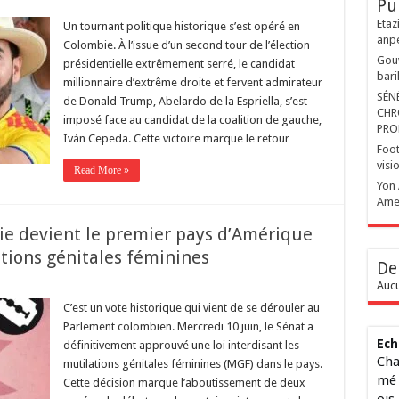
Pu
Etaz
Un tournant politique historique s’est opéré en
anp
Colombie. À l’issue d’un second tour de l’élection
Gouv
présidentielle extrêmement serré, le candidat
bari
millionnaire d’extrême droite et fervent admirateur
SÉN
de Donald Trump, Abelardo de la Espriella, s’est
CHR
imposé face au candidat de la coalition de gauche,
PRO
Iván Cepeda. Cette victoire marque le retour …
Foot
visi
Read More »
Yon 
Ame
bie devient le premier pays d’Amérique
ations génitales féminines
De
Aucu
C’est un vote historique qui vient de se dérouler au
Parlement colombien. Mercredi 10 juin, le Sénat a
Ech
définitivement approuvé une loi interdisant les
Cha
mutilations génitales féminines (MGF) dans le pays.
mé 
Cette décision marque l’aboutissement de deux