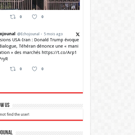
0
0
ojounal
@Echojounal
5 mois ago
sions USA-Iran : Donald Trump évoque
dialogue, Téhéran dénonce une « mani
ation » des marchés https://t.co/Arp1
ryR
0
0
ow Us
not find the user!
jounal