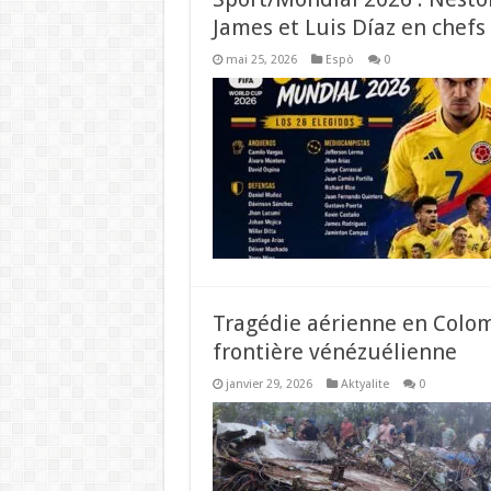
James et Luis Díaz en chefs 
mai 25, 2026
Espò
0
Tragédie aérienne en Colomb
frontière vénézuélienne
janvier 29, 2026
Aktyalite
0