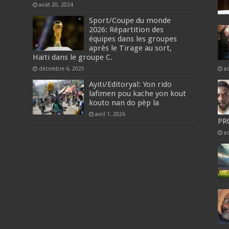
août 20, 2024
Sport/Coupe du monde
2026: Répartition des
équipes dans les groupes
après le Tirage au sort,
Haïti dans le groupe C.
décembre 6, 2025
a
Ayiti/Editoryal: Yon rido
lafimen pou kache yon kout
kouto nan do pèp la
avril 1, 2026
PR
a