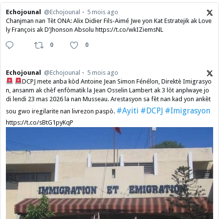
Echojounal
@Echojounal
5 mois ago
Chanjman nan Tèt ONA: Alix Didier Fils-Aimé Jwe yon Kat Estratejik ak Love
ly François ak D’Jhonson Absolu https://t.co/wkIZiemsNL
0
0
Echojounal
@Echojounal
5 mois ago
DCPJ mete anba kòd Antoine Jean Simon Fénélon, Direktè Imigrasyo
n, ansanm ak chèf enfòmatik la Jean Osselin Lambert ak 3 lòt anplwaye jo
di lendi 23 mas 2026 la nan Musseau. Arestasyon sa fèt nan kad yon ankèt
#Ayiti
#DCPJ
#Imigrasyon
sou gwo iregilarite nan livrezon paspò.
https://t.co/sBtG1pyKqP