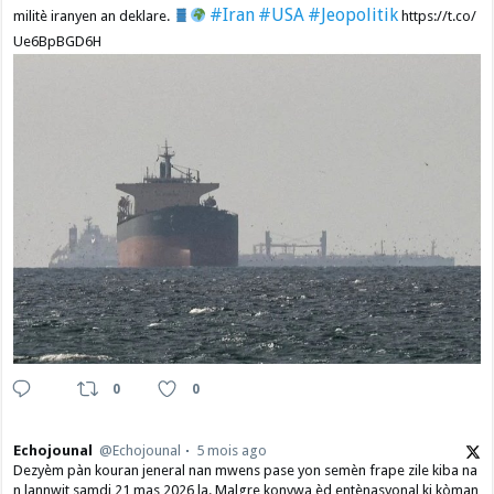
#Iran
#USA
#Jeopolitik
militè iranyen an deklare.
https://t.co/
Ue6BpBGD6H
0
0
Echojounal
@Echojounal
5 mois ago
Dezyèm pàn kouran jeneral nan mwens pase yon semèn frape zile kiba na
n lannwit samdi 21 mas 2026 la. Malgre konvwa èd entènasyonal ki kòman