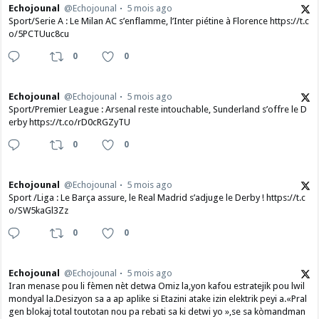
Echojounal
@Echojounal
5 mois ago
Sport/Serie A : Le Milan AC s’enflamme, l’Inter piétine à Florence https://t.c
o/5PCTUuc8cu
0
0
Echojounal
@Echojounal
5 mois ago
Sport/Premier League : Arsenal reste intouchable, Sunderland s’offre le D
erby https://t.co/rD0cRGZyTU
0
0
Echojounal
@Echojounal
5 mois ago
Sport /Liga : Le Barça assure, le Real Madrid s’adjuge le Derby ! https://t.c
o/SW5kaGl3Zz
0
0
Echojounal
@Echojounal
5 mois ago
Iran menase pou li fèmen nèt detwa Omiz la,yon kafou estratejik pou lwil
mondyal la.Desizyon sa a ap aplike si Etazini atake izin elektrik peyi a.​«Pral
gen blokaj total toutotan nou pa rebati sa ki detwi yo »,se sa kòmandman