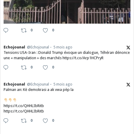
0
0
Echojounal
@Echojounal
5 mois ago
Tensions USA-Iran : Donald Trump évoque un dialogue, Téhéran dénonce
une « manipulation » des marchés https://t.co/Arp1HCPryR
0
0
Echojounal
@Echojounal
5 mois ago
Palman an: Kè demokrasi a ak vwa pèp la
https://t.co/QHHLIbRitb
https://t.co/QHHLIbRitb
0
0