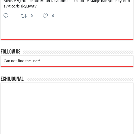
Ministè Agrikilti: Poto Mitan Devlopman ak Sekirite Manje nan yon Peyi http
s://t.co/bHjkyLRwtV
0
0
Follow Us
Can not find the user!
Echojounal