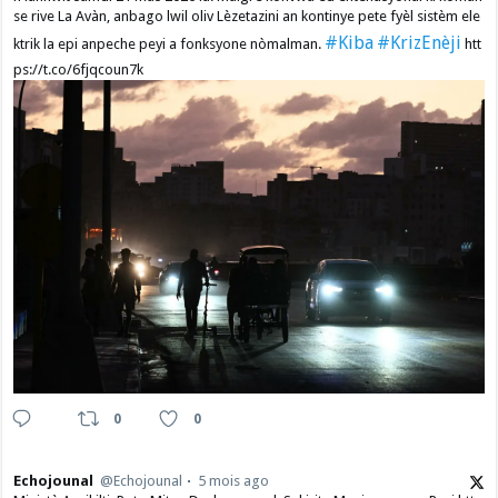
se rive La Avàn, anbago lwil oliv Lèzetazini an kontinye pete fyèl sistèm ele
#Kiba
#KrizEnèji
ktrik la epi anpeche peyi a fonksyone nòmalman.
htt
ps://t.co/6fjqcoun7k
0
0
Echojounal
@Echojounal
5 mois ago