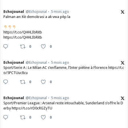
Echojounal
@Echojounal
5 mois ago
Palman an: Kè demokrasi a ak vwa pèp la
https://t.co/QHHLIbRitb
https://t.co/QHHLIbRitb
0
0
Echojounal
@Echojounal
5 mois ago
Sport/Serie A : Le Milan AC s’enflamme, l’Inter piétine à Florence https://t.c
o/5PCTUuc8cu
0
0
Echojounal
@Echojounal
5 mois ago
Sport/Premier League : Arsenal reste intouchable, Sunderland s’offre le D
erby https://t.co/rD0cRGZyTU
0
0