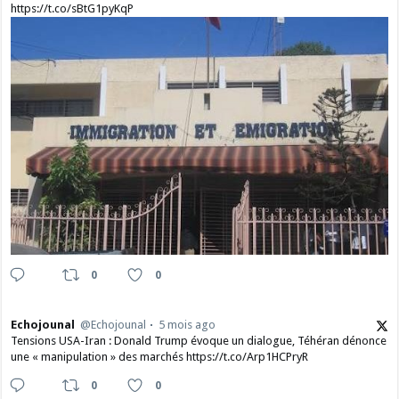
https://t.co/sBtG1pyKqP
0
0
Echojounal
@Echojounal
5 mois ago
Tensions USA-Iran : Donald Trump évoque un dialogue, Téhéran dénonce
une « manipulation » des marchés https://t.co/Arp1HCPryR
0
0