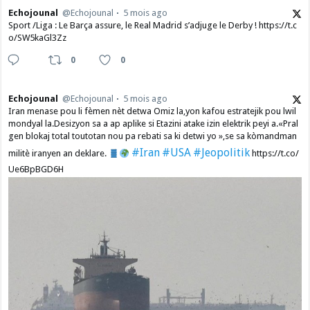
Echojounal
@Echojounal
5 mois ago
Sport /Liga : Le Barça assure, le Real Madrid s’adjuge le Derby ! https://t.c
o/SW5kaGl3Zz
0
0
Echojounal
@Echojounal
5 mois ago
Iran menase pou li fèmen nèt detwa Omiz la,yon kafou estratejik pou lwil
mondyal la.Desizyon sa a ap aplike si Etazini atake izin elektrik peyi a.​«Pral
gen blokaj total toutotan nou pa rebati sa ki detwi yo »,se sa kòmandman
#Iran
#USA
#Jeopolitik
militè iranyen an deklare.
https://t.co/
Ue6BpBGD6H