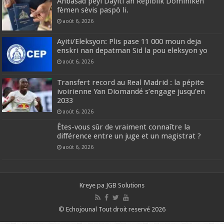
Anbasad peyi Dayiti an Repiblik Dominiken
fèmen sèvis paspò li.
août 6, 2026
Ayiti/Eleksyon: Plis pase 11 000 moun deja
enskri nan depatman Sid la pou eleksyon yo
août 6, 2026
Transfert record au Real Madrid : la pépite
ivoirienne Yan Diomandé s’engage jusqu’en
2033
août 6, 2026
Êtes-vous sûr de vraiment connaître la
différence entre un juge et un magistrat ?
août 6, 2026
Kreye pa
JGB Solutions
© Echojounal Tout droit reservé 2026