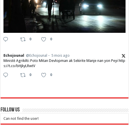
0
0
Echojounal
@Echojounal
5 mois ago
Ministè Agrikilti: Poto Mitan Devlopman ak Sekirite Manje nan yon Peyi http
s://t.co/bHjkyLRwtV
0
0
Follow Us
Can not find the user!