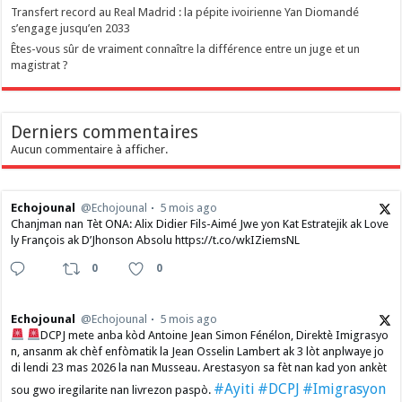
Transfert record au Real Madrid : la pépite ivoirienne Yan Diomandé
s’engage jusqu’en 2033
Êtes-vous sûr de vraiment connaître la différence entre un juge et un
magistrat ?
Derniers commentaires
Aucun commentaire à afficher.
Echojounal
@Echojounal
5 mois ago
Chanjman nan Tèt ONA: Alix Didier Fils-Aimé Jwe yon Kat Estratejik ak Love
ly François ak D’Jhonson Absolu https://t.co/wkIZiemsNL
0
0
Echojounal
@Echojounal
5 mois ago
DCPJ mete anba kòd Antoine Jean Simon Fénélon, Direktè Imigrasyo
n, ansanm ak chèf enfòmatik la Jean Osselin Lambert ak 3 lòt anplwaye jo
di lendi 23 mas 2026 la nan Musseau. Arestasyon sa fèt nan kad yon ankèt
#Ayiti
#DCPJ
#Imigrasyon
sou gwo iregilarite nan livrezon paspò.