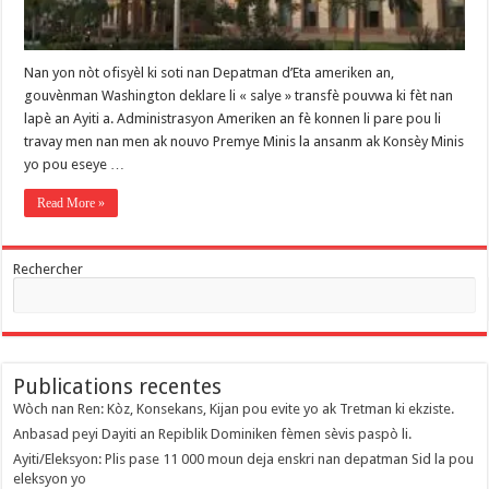
Nan yon nòt ofisyèl ki soti nan Depatman d’Eta ameriken an,
gouvènman Washington deklare li « salye » transfè pouvwa ki fèt nan
lapè an Ayiti a. Administrasyon Ameriken an fè konnen li pare pou li
travay men nan men ak nouvo Premye Minis la ansanm ak Konsèy Minis
yo pou eseye …
Read More »
Rechercher
Publications recentes
Wòch nan Ren: Kòz, Konsekans, Kijan pou evite yo ak Tretman ki ekziste.
Anbasad peyi Dayiti an Repiblik Dominiken fèmen sèvis paspò li.
Ayiti/Eleksyon: Plis pase 11 000 moun deja enskri nan depatman Sid la pou
eleksyon yo