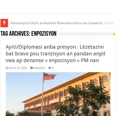
Anbasad peyi Dayiti an Repiblik Dominiken fèmen sèvis paspò li.
Tag Archives:
enpozisyon
Ayiti/Diplomasi anba presyon : Lèzetazini
bat bravo pou tranzisyon an pandan anpil
vwa ap denonse « enpozisyon » PM nan
février 8, 2026
Aktyalite
0