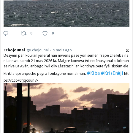
0
0
Echojounal
@Echojounal
5 mois ago
Dezyèm pàn kouran jeneral nan mwens pase yon semèn frape zile kiba na
n lannwit samdi 21 mas 2026 la. Malgre konvwa èd entènasyonal ki kòman
se rive La Avàn, anbago lwil oliv Lèzetazini an kontinye pete fyèl sistèm ele
#Kiba
#KrizEnèji
ktrik la epi anpeche peyi a fonksyone nòmalman.
htt
ps://t.co/6fjqcoun7k