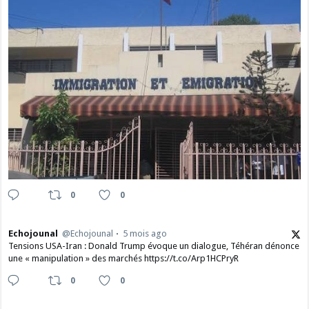
0
0
Echojounal
@Echojounal
5 mois ago
Tensions USA-Iran : Donald Trump évoque un dialogue, Téhéran dénonce
une « manipulation » des marchés https://t.co/Arp1HCPryR
0
0