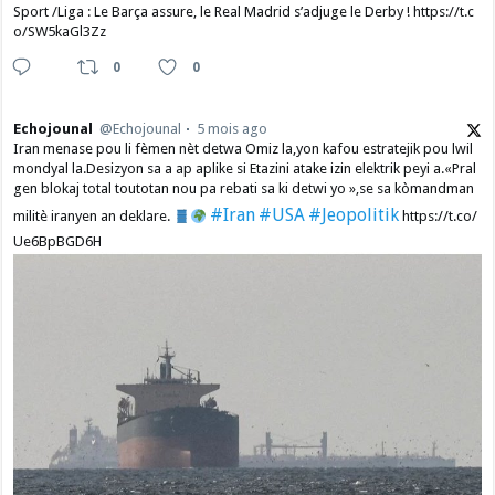
Sport /Liga : Le Barça assure, le Real Madrid s’adjuge le Derby ! https://t.c
o/SW5kaGl3Zz
0
0
Echojounal
@Echojounal
5 mois ago
Iran menase pou li fèmen nèt detwa Omiz la,yon kafou estratejik pou lwil
mondyal la.Desizyon sa a ap aplike si Etazini atake izin elektrik peyi a.​«Pral
gen blokaj total toutotan nou pa rebati sa ki detwi yo »,se sa kòmandman
#Iran
#USA
#Jeopolitik
militè iranyen an deklare.
https://t.co/
Ue6BpBGD6H