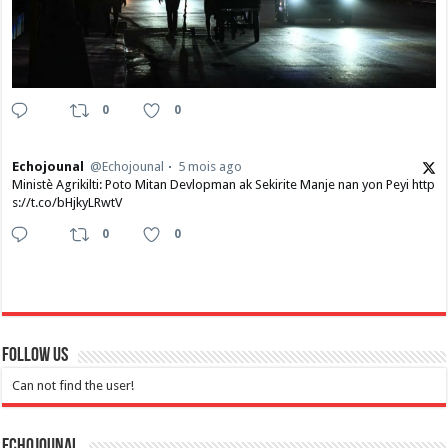
0
0
Echojounal
@Echojounal
5 mois ago
Ministè Agrikilti: Poto Mitan Devlopman ak Sekirite Manje nan yon Peyi http
s://t.co/bHjkyLRwtV
0
0
Follow Us
Can not find the user!
Echojounal