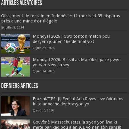
Articles aléatoires
Glissement de terrain en Indonésie: 11 morts et 35 disparus
près d’une mine d’or illégale
juillet 8, 2024
Mondyal 2026 : Gwo tonton match pou
dezyèm jounen 16e de final yo !
juin 29, 2026
Mondyal 2026: Brezil ak Maròk separe pwen
yo nan New Jersey
juin 14, 2026
Derniers articles
Etazini/TPS: JiJ Fedeal Ana Reyes leve òdonans
ki te anpeche depòtasyon yo
août 6, 2026
Gouvènè Massachusetts la siyen yon lwa ki
mete barikad pou ajan ICE yo nan zòn sansib