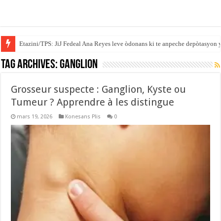
Etazini/TPS: JiJ Fedeal Ana Reyes leve òdonans ki te anpeche depòtasyon 
Tag Archives:
GANGLION
Grosseur suspecte : Ganglion, Kyste ou
Tumeur ? Apprendre à les distingue
mars 19, 2026
Konesans Plis
0