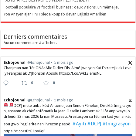
PASTEF APRÈS DES PROPOS VISANT LE PRÉSIDENT
Football populaire vs football business : deux visions, un même jeu
Yon Ansyen ajan PNH plede koupab devan Lajistis Amerikèn
Derniers commentaires
Aucun commentaire à afficher.
Echojounal
@Echojounal
5 mois ago
Chanjman nan Tèt ONA: Alix Didier Fils-Aimé Jwe yon Kat Estratejik ak Love
ly François ak D’Jhonson Absolu https://t.co/wkIZiemsNL
0
0
Echojounal
@Echojounal
5 mois ago
DCPJ mete anba kòd Antoine Jean Simon Fénélon, Direktè Imigrasyo
n, ansanm ak chèf enfòmatik la Jean Osselin Lambert ak 3 lòt anplwaye jo
di lendi 23 mas 2026 la nan Musseau. Arestasyon sa fèt nan kad yon ankèt
#Ayiti
#DCPJ
#Imigrasyon
sou gwo iregilarite nan livrezon paspò.
https://t.co/sBtG1pyKqP