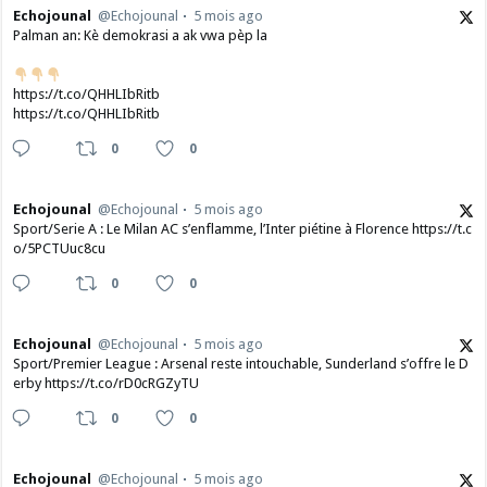
Echojounal
@Echojounal
5 mois ago
Palman an: Kè demokrasi a ak vwa pèp la
https://t.co/QHHLIbRitb
https://t.co/QHHLIbRitb
0
0
Echojounal
@Echojounal
5 mois ago
Sport/Serie A : Le Milan AC s’enflamme, l’Inter piétine à Florence https://t.c
o/5PCTUuc8cu
0
0
Echojounal
@Echojounal
5 mois ago
Sport/Premier League : Arsenal reste intouchable, Sunderland s’offre le D
erby https://t.co/rD0cRGZyTU
0
0
Echojounal
@Echojounal
5 mois ago