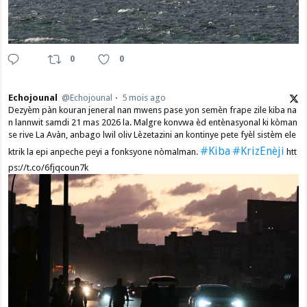
0
0
Echojounal
@Echojounal
5 mois ago
Dezyèm pàn kouran jeneral nan mwens pase yon semèn frape zile kiba na
n lannwit samdi 21 mas 2026 la. Malgre konvwa èd entènasyonal ki kòman
se rive La Avàn, anbago lwil oliv Lèzetazini an kontinye pete fyèl sistèm ele
#Kiba
#KrizEnèji
ktrik la epi anpeche peyi a fonksyone nòmalman.
htt
ps://t.co/6fjqcoun7k