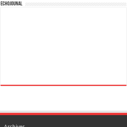
Echojounal
Archives