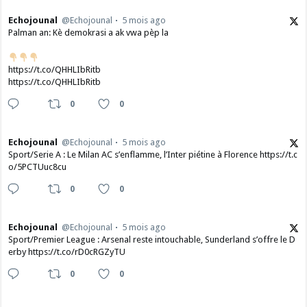
Echojounal
@Echojounal
5 mois ago
Palman an: Kè demokrasi a ak vwa pèp la
https://t.co/QHHLIbRitb
https://t.co/QHHLIbRitb
0
0
Echojounal
@Echojounal
5 mois ago
Sport/Serie A : Le Milan AC s’enflamme, l’Inter piétine à Florence https://t.c
o/5PCTUuc8cu
0
0
Echojounal
@Echojounal
5 mois ago
Sport/Premier League : Arsenal reste intouchable, Sunderland s’offre le D
erby https://t.co/rD0cRGZyTU
0
0