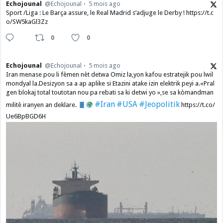
Echojounal
@Echojounal
5 mois ago
Sport /Liga : Le Barça assure, le Real Madrid s’adjuge le Derby ! https://t.c
o/SW5kaGl3Zz
0
0
Echojounal
@Echojounal
5 mois ago
Iran menase pou li fèmen nèt detwa Omiz la,yon kafou estratejik pou lwil
mondyal la.Desizyon sa a ap aplike si Etazini atake izin elektrik peyi a.​«Pral
gen blokaj total toutotan nou pa rebati sa ki detwi yo »,se sa kòmandman
#Iran
#USA
#Jeopolitik
militè iranyen an deklare.
https://t.co/
Ue6BpBGD6H