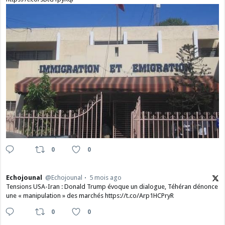
0
0
Echojounal
@Echojounal
5 mois ago
Tensions USA-Iran : Donald Trump évoque un dialogue, Téhéran dénonce
une « manipulation » des marchés https://t.co/Arp1HCPryR
0
0