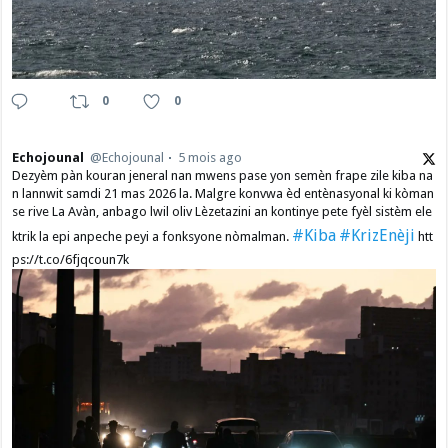
0
0
Echojounal
@Echojounal
5 mois ago
Dezyèm pàn kouran jeneral nan mwens pase yon semèn frape zile kiba na
n lannwit samdi 21 mas 2026 la. Malgre konvwa èd entènasyonal ki kòman
se rive La Avàn, anbago lwil oliv Lèzetazini an kontinye pete fyèl sistèm ele
#Kiba
#KrizEnèji
ktrik la epi anpeche peyi a fonksyone nòmalman.
htt
ps://t.co/6fjqcoun7k