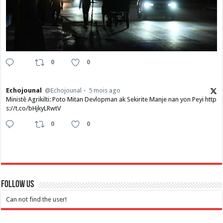
0
0
Echojounal
@Echojounal
5 mois ago
Ministè Agrikilti: Poto Mitan Devlopman ak Sekirite Manje nan yon Peyi http
s://t.co/bHjkyLRwtV
0
0
Follow Us
Can not find the user!