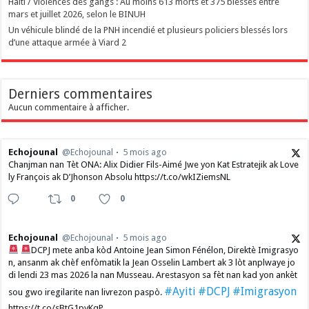
Haïti / Violences des gangs : Au moins 613 morts et 375 blessés entre
mars et juillet 2026, selon le BINUH
Un véhicule blindé de la PNH incendié et plusieurs policiers blessés lors
d’une attaque armée à Viard 2
Derniers commentaires
Aucun commentaire à afficher.
Echojounal
@Echojounal
5 mois ago
Chanjman nan Tèt ONA: Alix Didier Fils-Aimé Jwe yon Kat Estratejik ak Love
ly François ak D’Jhonson Absolu https://t.co/wkIZiemsNL
0
0
Echojounal
@Echojounal
5 mois ago
DCPJ mete anba kòd Antoine Jean Simon Fénélon, Direktè Imigrasyo
n, ansanm ak chèf enfòmatik la Jean Osselin Lambert ak 3 lòt anplwaye jo
di lendi 23 mas 2026 la nan Musseau. Arestasyon sa fèt nan kad yon ankèt
#Ayiti
#DCPJ
#Imigrasyon
sou gwo iregilarite nan livrezon paspò.
https://t.co/sBtG1pyKqP