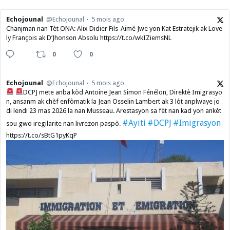
Echojounal
@Echojounal
5 mois ago
Chanjman nan Tèt ONA: Alix Didier Fils-Aimé Jwe yon Kat Estratejik ak Love
ly François ak D’Jhonson Absolu https://t.co/wkIZiemsNL
0
0
Echojounal
@Echojounal
5 mois ago
DCPJ mete anba kòd Antoine Jean Simon Fénélon, Direktè Imigrasyo
n, ansanm ak chèf enfòmatik la Jean Osselin Lambert ak 3 lòt anplwaye jo
di lendi 23 mas 2026 la nan Musseau. Arestasyon sa fèt nan kad yon ankèt
#Ayiti
#DCPJ
#Imigrasyon
sou gwo iregilarite nan livrezon paspò.
https://t.co/sBtG1pyKqP