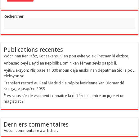
Rechercher
Publications recentes
Wòch nan Ren: Kòz, Konsekans, Kijan pou evite yo ak Tretman ki ekziste.
Anbasad peyi Dayiti an Repiblik Dominiken fèmen sèvis paspò li.
Ayiti/Eleksyon: Plis pase 11 000 moun deja enskri nan depatman Sid la pou
eleksyon yo
Transfert record au Real Madrid : la pépite ivoirienne Yan Diomandé
s’engage jusqu’en 2033
Êtes-vous sûr de vraiment connaître la différence entre un juge et un
magistrat ?
Derniers commentaires
Aucun commentaire à afficher.