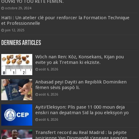
OUVRI YO TOU RETE FÈMEN.
octobre 29, 2024
Haïti : Un atelier clé pour renforcer la Formation Technique
et Professionnelle
juin 12, 2025
Derniers articles
Wòch nan Ren: Kòz, Konsekans, Kijan pou
evite yo ak Tretman ki ekziste.
août 6, 2026
Anbasad peyi Dayiti an Repiblik Dominiken
fèmen sèvis paspò li.
août 6, 2026
Ayiti/Eleksyon: Plis pase 11 000 moun deja
enskri nan depatman Sid la pou eleksyon yo
août 6, 2026
Transfert record au Real Madrid : la pépite
ivoirienne Yan Diomandé s’engage jusqu’en