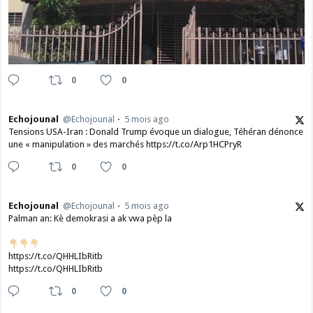
0
0
Echojounal
@Echojounal
5 mois ago
Tensions USA-Iran : Donald Trump évoque un dialogue, Téhéran dénonce
une « manipulation » des marchés https://t.co/Arp1HCPryR
0
0
Echojounal
@Echojounal
5 mois ago
Palman an: Kè demokrasi a ak vwa pèp la
https://t.co/QHHLIbRitb
https://t.co/QHHLIbRitb
0
0