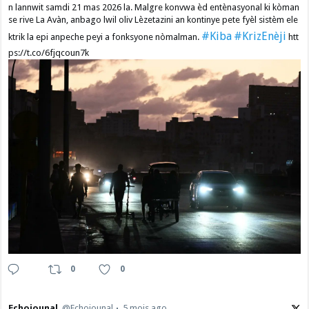
n lannwit samdi 21 mas 2026 la. Malgre konvwa èd entènasyonal ki kòman
se rive La Avàn, anbago lwil oliv Lèzetazini an kontinye pete fyèl sistèm ele
#Kiba
#KrizEnèji
ktrik la epi anpeche peyi a fonksyone nòmalman.
htt
ps://t.co/6fjqcoun7k
0
0
Echojounal
@Echojounal
5 mois ago