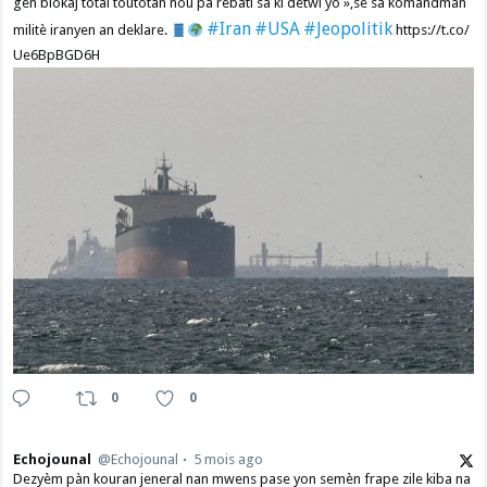
gen blokaj total toutotan nou pa rebati sa ki detwi yo »,se sa kòmandman
#Iran
#USA
#Jeopolitik
militè iranyen an deklare.
https://t.co/
Ue6BpBGD6H
0
0
Echojounal
@Echojounal
5 mois ago
Dezyèm pàn kouran jeneral nan mwens pase yon semèn frape zile kiba na