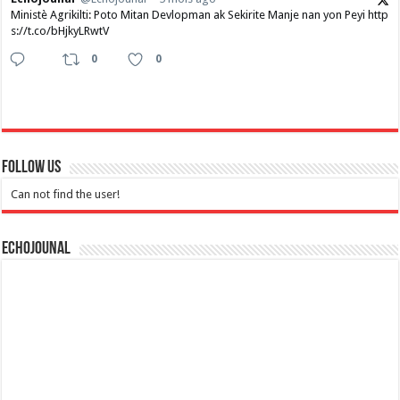
Ministè Agrikilti: Poto Mitan Devlopman ak Sekirite Manje nan yon Peyi http
s://t.co/bHjkyLRwtV
0
0
Follow Us
Can not find the user!
Echojounal