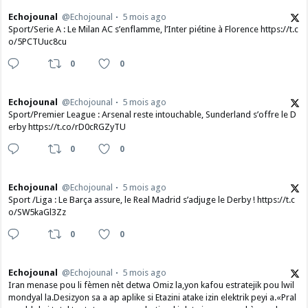
Echojounal
@Echojounal
5 mois ago
Sport/Serie A : Le Milan AC s’enflamme, l’Inter piétine à Florence https://t.c
o/5PCTUuc8cu
0
0
Echojounal
@Echojounal
5 mois ago
Sport/Premier League : Arsenal reste intouchable, Sunderland s’offre le D
erby https://t.co/rD0cRGZyTU
0
0
Echojounal
@Echojounal
5 mois ago
Sport /Liga : Le Barça assure, le Real Madrid s’adjuge le Derby ! https://t.c
o/SW5kaGl3Zz
0
0
Echojounal
@Echojounal
5 mois ago
Iran menase pou li fèmen nèt detwa Omiz la,yon kafou estratejik pou lwil
mondyal la.Desizyon sa a ap aplike si Etazini atake izin elektrik peyi a.​«Pral