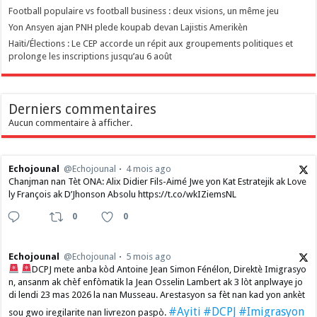
Football populaire vs football business : deux visions, un même jeu
Yon Ansyen ajan PNH plede koupab devan Lajistis Amerikèn
Haïti/Élections : Le CEP accorde un répit aux groupements politiques et
prolonge les inscriptions jusqu’au 6 août
Derniers commentaires
Aucun commentaire à afficher.
Echojounal
@Echojounal
4 mois ago
Chanjman nan Tèt ONA: Alix Didier Fils-Aimé Jwe yon Kat Estratejik ak Love
ly François ak D’Jhonson Absolu https://t.co/wkIZiemsNL
0
0
Echojounal
@Echojounal
5 mois ago
DCPJ mete anba kòd Antoine Jean Simon Fénélon, Direktè Imigrasyo
n, ansanm ak chèf enfòmatik la Jean Osselin Lambert ak 3 lòt anplwaye jo
di lendi 23 mas 2026 la nan Musseau. Arestasyon sa fèt nan kad yon ankèt
#Ayiti
#DCPJ
#Imigrasyon
sou gwo iregilarite nan livrezon paspò.