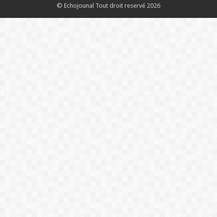
© Echojounal Tout droit reservé 2026