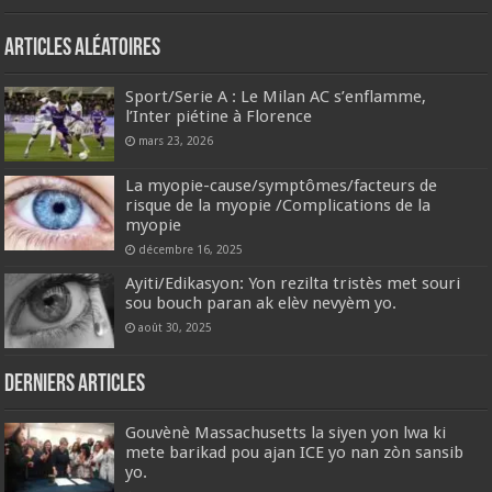
Articles aléatoires
Sport/Serie A : Le Milan AC s’enflamme,
l’Inter piétine à Florence
mars 23, 2026
La myopie-cause/symptômes/facteurs de
risque de la myopie /Complications de la
myopie
décembre 16, 2025
Ayiti/Edikasyon: Yon rezilta tristès met souri
sou bouch paran ak elèv nevyèm yo.
août 30, 2025
Derniers articles
Gouvènè Massachusetts la siyen yon lwa ki
mete barikad pou ajan ICE yo nan zòn sansib
yo.