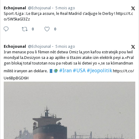
Echojounal
@Echojounal
5 mois ago
Sport /Liga : Le Barça assure, le Real Madrid s’adjuge le Derby ! https://t.c
o/SW5kaGl3Zz
0
0
Echojounal
@Echojounal
5 mois ago
Iran menase pou li fèmen nèt detwa Omiz la,yon kafou estratejik pou lwil
mondyal la.Desizyon sa a ap aplike si Etazini atake izin elektrik peyi a.​«Pral
gen blokaj total toutotan nou pa rebati sa ki detwi yo »,se sa kòmandman
#Iran
#USA
#Jeopolitik
militè iranyen an deklare.
https://t.co/
Ue6BpBGD6H