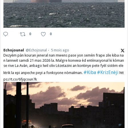
0
0
Echojounal
@Echojounal
5 mois ago
Dezyèm pàn kouran jeneral nan mwens pase yon semèn frape zile kiba na
n lannwit samdi 21 mas 2026 la. Malgre konvwa èd entènasyonal ki kòman
se rive La Avàn, anbago lwil oliv Lèzetazini an kontinye pete fyèl sistèm ele
#Kiba
#KrizEnèji
ktrik la epi anpeche peyi a fonksyone nòmalman.
htt
ps://t.co/6fjqcoun7k