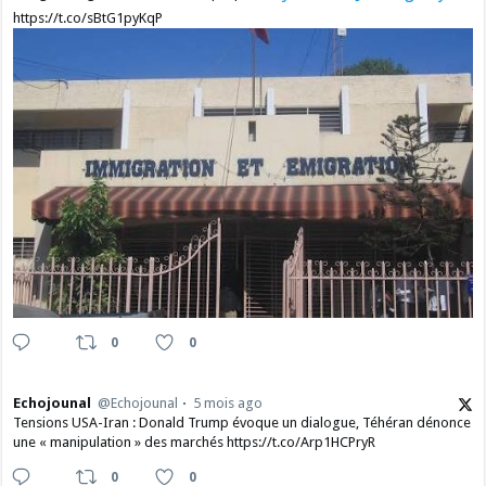
https://t.co/sBtG1pyKqP
0
0
Echojounal
@Echojounal
5 mois ago
Tensions USA-Iran : Donald Trump évoque un dialogue, Téhéran dénonce
une « manipulation » des marchés https://t.co/Arp1HCPryR
0
0