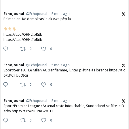
Echojounal
@Echojounal
5 mois ago
Palman an: Kè demokrasi a ak vwa pèp la
https://t.co/QHHLIbRitb
https://t.co/QHHLIbRitb
0
0
Echojounal
@Echojounal
5 mois ago
Sport/Serie A : Le Milan AC s’enflamme, l’Inter piétine à Florence https://t.c
o/5PCTUuc8cu
0
0
Echojounal
@Echojounal
5 mois ago
Sport/Premier League : Arsenal reste intouchable, Sunderland s’offre le D
erby https://t.co/rD0cRGZyTU
0
0