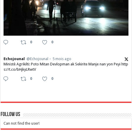
0
0
Echojounal
@Echojounal
5 mois ago
Ministè Agrikilti: Poto Mitan Devlopman ak Sekirite Manje nan yon Peyi http
s://t.co/bHjkyLRwtV
0
0
Follow Us
Can not find the user!