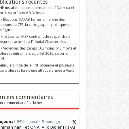
blications recentes
NH installe une base permanente à Varreux et
orce sa présence à Delmas
i / Élections: KAPAB ferme la marche des
riptions au CEP, la cartographie politique se
nfigure
i /Insécurité : MSF contraint de suspendre à
eau ses activités à l’hôpital Chancerelles
i / Violences des gangs : Au moins 613 morts et
blessés entre mars et juillet 2026, selon le
UH
éhicule blindé de la PNH incendié et plusieurs
ciers blessés lors d’une attaque armée à Viard
rniers commentaires
n commentaire à afficher.
ojounal
@Echojounal
5 mois ago
njman nan Tèt ONA: Alix Didier Fils-Ai