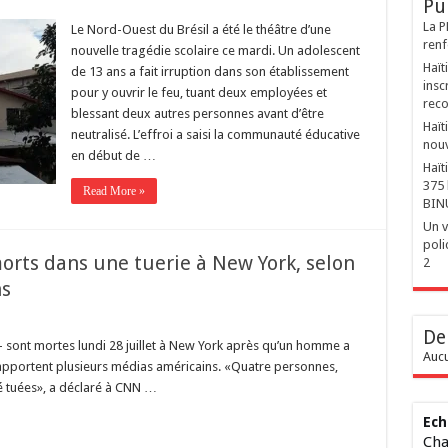
Pu
La P
Le Nord-Ouest du Brésil a été le théâtre d’une
renf
nouvelle tragédie scolaire ce mardi. Un adolescent
Haït
de 13 ans a fait irruption dans son établissement
insc
pour y ouvrir le feu, tuant deux employées et
reco
blessant deux autres personnes avant d’être
Haït
neutralisé. L’effroi a saisi la communauté éducative
nouv
en début de …
Haït
375 
Read More »
BIN
Un v
poli
orts dans une tuerie à New York, selon
2
ns
De
– sont mortes lundi 28 juillet à New York après qu’un homme a
Aucu
rapportent plusieurs médias américains. «Quatre personnes,
é tuées», a déclaré à CNN …
Ech
Cha