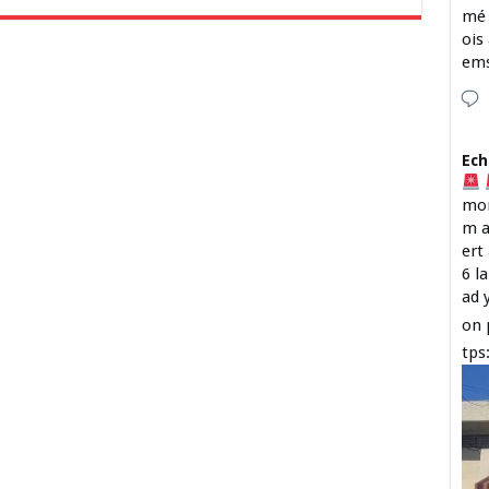
mé 
ois
em
Ech
mon
m a
ert
6 l
ad 
on 
tps