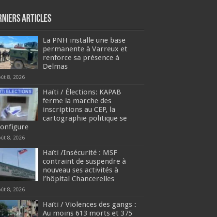
rniers articles
La PNH installe une base
permanente à Varreux et
renforce sa présence à
Delmas
oût 8, 2026
Haïti / Élections: KAPAB
ferme la marche des
inscriptions au CEP, la
cartographie politique se
configure
oût 8, 2026
Haïti /Insécurité : MSF
contraint de suspendre à
nouveau ses activités à
l’hôpital Chancerelles
oût 8, 2026
Haïti / Violences des gangs :
Au moins 613 morts et 375