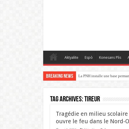
Aktyalite
Espò
Konesans Plis
A
Breaking News
La PNH installe une base perman
Tag Archives:
TIREUR
Tragédie en milieu scolaire
ouvre le feu dans le Nord-