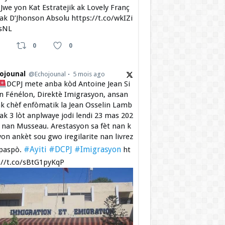
Jwe yon Kat Estratejik ak Lovely Franç
 ak D’Jhonson Absolu https://t.co/wkIZi
sNL
0
0
ojounal
@Echojounal
5 mois ago
DCPJ mete anba kòd Antoine Jean Si
 Fénélon, Direktè Imigrasyon, ansan
k chèf enfòmatik la Jean Osselin Lamb
 ak 3 lòt anplwaye jodi lendi 23 mas 202
a nan Musseau. Arestasyon sa fèt nan k
yon ankèt sou gwo iregilarite nan livrez
#Ayiti
#DCPJ
#Imigrasyon
paspò.
ht
://t.co/sBtG1pyKqP