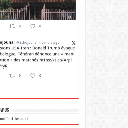
0
0
ojounal
@Echojounal
5 mois ago
sions USA-Iran : Donald Trump évoque
dialogue, Téhéran dénonce une « mani
ation » des marchés https://t.co/Arp1
ryR
0
0
ow Us
not find the user!