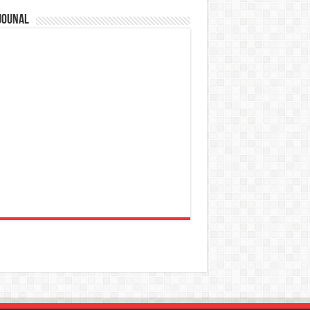
jounal