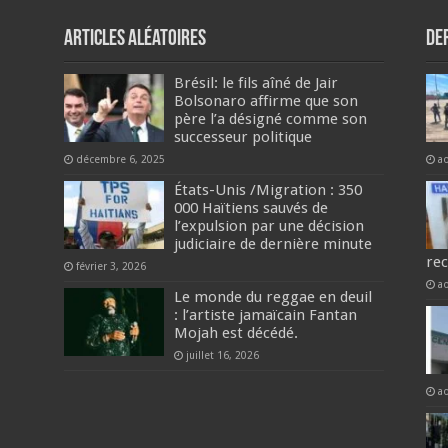
Articles aléatoires
De
Brésil: le fils aîné de Jair
Bolsonaro affirme que son
père l’a désigné comme son
successeur politique
décembre 6, 2025
a
États-Unis /Migration : 350
000 Haïtiens sauvés de
l’expulsion par une décision
judiciaire de dernière minute
re
février 3, 2026
a
Le monde du reggae en deuil
: l’artiste jamaïcain Fantan
Mojah est décédé.
juillet 16, 2026
a