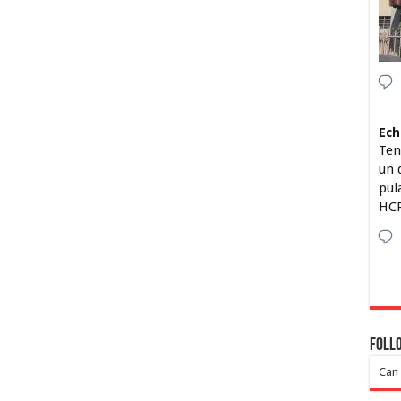
Ech
Ten
un 
pul
HCP
Foll
Can 