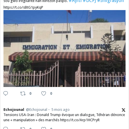
#Ayiti
#DCPJ
#Imigrasyon
sou gwo iregilarite nan livrezon paspò.
https://t.co/sBtG1pyKqP
0
0
Echojounal
@Echojounal
5 mois ago
Tensions USA-Iran : Donald Trump évoque un dialogue, Téhéran dénonce
une « manipulation » des marchés https://t.co/Arp1HCPryR