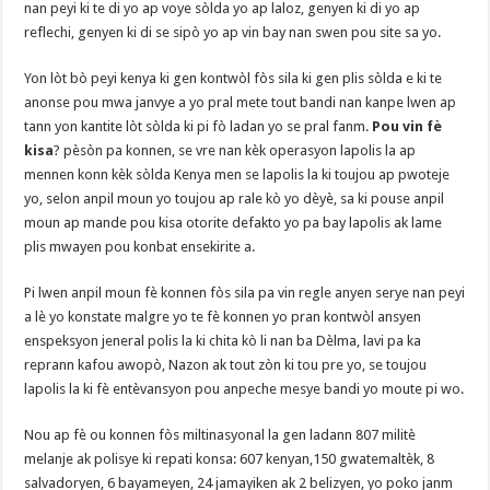
nan peyi ki te di yo ap voye sòlda yo ap laloz, genyen ki di yo ap
reflechi, genyen ki di se sipò yo ap vin bay nan swen pou site sa yo.
Yon lòt bò peyi kenya ki gen kontwòl fòs sila ki gen plis sòlda e ki te
anonse pou mwa janvye a yo pral mete tout bandi nan kanpe lwen ap
tann yon kantite lòt sòlda ki pi fò ladan yo se pral fanm.
Pou vin fè
kisa
? pèsòn pa konnen, se vre nan kèk operasyon lapolis la ap
mennen konn kèk sòlda Kenya men se lapolis la ki toujou ap pwoteje
yo, selon anpil moun yo toujou ap rale kò yo dèyè, sa ki pouse anpil
moun ap mande pou kisa otorite defakto yo pa bay lapolis ak lame
plis mwayen pou konbat ensekirite a.
Pi lwen anpil moun fè konnen fòs sila pa vin regle anyen serye nan peyi
a lè yo konstate malgre yo te fè konnen yo pran kontwòl ansyen
enspeksyon jeneral polis la ki chita kò li nan ba Dèlma, lavi pa ka
reprann kafou awopò, Nazon ak tout zòn ki tou pre yo, se toujou
lapolis la ki fè entèvansyon pou anpeche mesye bandi yo moute pi wo.
Nou ap fè ou konnen fòs miltinasyonal la gen ladann 807 militè
melanje ak polisye ki repati konsa: 607 kenyan,150 gwatemaltèk, 8
salvadoryen, 6 bayameyen, 24 jamayiken ak 2 belizyen, yo poko janm