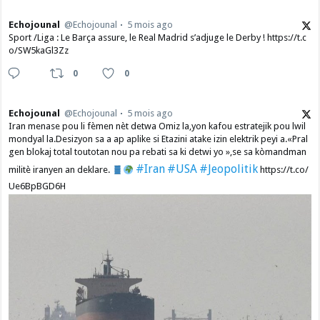
Echojounal
@Echojounal
5 mois ago
Sport /Liga : Le Barça assure, le Real Madrid s’adjuge le Derby ! https://t.c
o/SW5kaGl3Zz
0
0
Echojounal
@Echojounal
5 mois ago
Iran menase pou li fèmen nèt detwa Omiz la,yon kafou estratejik pou lwil
mondyal la.Desizyon sa a ap aplike si Etazini atake izin elektrik peyi a.​«Pral
gen blokaj total toutotan nou pa rebati sa ki detwi yo »,se sa kòmandman
#Iran
#USA
#Jeopolitik
militè iranyen an deklare.
https://t.co/
Ue6BpBGD6H