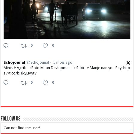
0
0
Echojounal
@Echojounal
5 mois ago
Ministè Agrikilti: Poto Mitan Devlopman ak Sekirite Manje nan yon Peyi http
s://t.co/bHjkyLRwtV
0
0
Follow Us
Can not find the user!