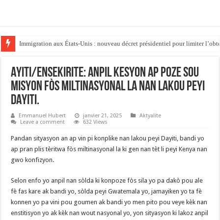
Immigration aux États-Unis : nouveau décret présidentiel pour limiter l’obte
AYITI/ENSEKIRITE: ANPIL KESYON AP POZE SOU
MISYON FÒS MILTINASYONAL LA NAN LAKOU PEYI
DAYITI.
Emmanuel Hubert
janvier 21, 2025
Aktyalite
Leave a comment
632 Views
Pandan sityasyon an ap vin pi konplike nan lakou peyi Dayiti, bandi yo
ap pran plis tèritwa fòs miltinasyonal la ki gen nan tèt li peyi Kenya nan
gwo konfizyon.
Selon enfo yo anpil nan sòlda ki konpoze fòs sila yo pa dakò pou ale
fè fas kare ak bandi yo, sòlda peyi Gwatemala yo, jamayiken yo ta fè
konnen yo pa vini pou goumen ak bandi yo men pito pou veye kèk nan
enstitisyon yo ak kèk nan wout nasyonal yo, yon sityasyon ki lakoz anpil