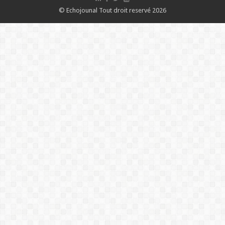
© Echojounal Tout droit reservé 2026