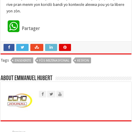
rive pran menm yon koridò bandi yo kontwole alevwa pou yo ta libere
yon zòn.
W
Partager
h
a
Tags
ENSEKIRITE
t
FÒS MILTINASYONAL
KESYON
s
About Emmanuel Hubert
A
p
p