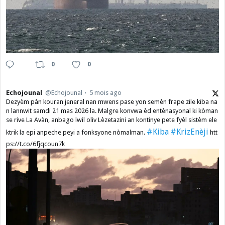
0
0
Echojounal
@Echojounal
5 mois ago
Dezyèm pàn kouran jeneral nan mwens pase yon semèn frape zile kiba na
n lannwit samdi 21 mas 2026 la. Malgre konvwa èd entènasyonal ki kòman
se rive La Avàn, anbago lwil oliv Lèzetazini an kontinye pete fyèl sistèm ele
#Kiba
#KrizEnèji
ktrik la epi anpeche peyi a fonksyone nòmalman.
htt
ps://t.co/6fjqcoun7k