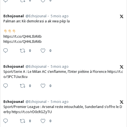
0
0
Echojounal
@Echojounal
5 mois ago
Palman an: Kè demokrasi a ak vwa pèp la
https://t.co/QHHLIbRitb
https://t.co/QHHLIbRitb
0
0
Echojounal
@Echojounal
5 mois ago
Sport/Serie A : Le Milan AC s’enflamme, l’Inter piétine à Florence https://t.c
o/5PCTUuc8cu
0
0
Echojounal
@Echojounal
5 mois ago
Sport/Premier League : Arsenal reste intouchable, Sunderland s’offre le D
erby https://t.co/rD0cRGZyTU
0
0