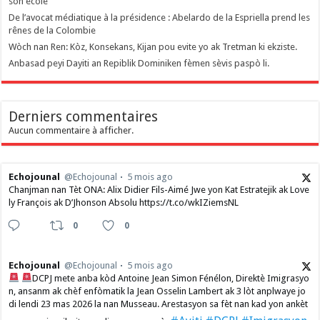
son école
De l’avocat médiatique à la présidence : Abelardo de la Espriella prend les
rênes de la Colombie
Wòch nan Ren: Kòz, Konsekans, Kijan pou evite yo ak Tretman ki ekziste.
Anbasad peyi Dayiti an Repiblik Dominiken fèmen sèvis paspò li.
Derniers commentaires
Aucun commentaire à afficher.
Echojounal
@Echojounal
5 mois ago
Chanjman nan Tèt ONA: Alix Didier Fils-Aimé Jwe yon Kat Estratejik ak Love
ly François ak D’Jhonson Absolu https://t.co/wkIZiemsNL
0
0
Echojounal
@Echojounal
5 mois ago
DCPJ mete anba kòd Antoine Jean Simon Fénélon, Direktè Imigrasyo
n, ansanm ak chèf enfòmatik la Jean Osselin Lambert ak 3 lòt anplwaye jo
di lendi 23 mas 2026 la nan Musseau. Arestasyon sa fèt nan kad yon ankèt