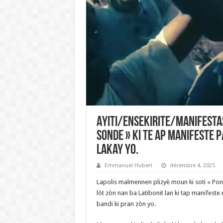
Ayiti/Ensekirite/Manifesta
sonde » ki te ap manifeste 
lakay yo.
Emmanuel Hubert
décembre 4, 2025
‎Lapolis malmennen plizyè moun ki soti « Pont
lòt zòn nan ba Latibonit lan ki tap manifest
bandi ki pran zòn yo.