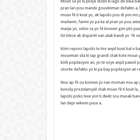
‎Moun sa yo ki plizyè dizèn ki lage de bwa b
pran lari pou mande gouvènman defakto a, 
moun fè ti kout yo, ak lapolis pou di yon mo p
madanm, fanmi yo pa ka al pran yo pou ante
manje yo, selon sa yo fè konnen gen plis pas
lòt blese ak disparèt nan atak bandi yo fè so
Kòm repons lapolis te tire anpil kout bal e b
mouvman sila ki tap grandi chak kote moun yo 
kòlè popilasyon an, yo te voye anpil pawòl p
otorite defakto yo ki pa bay popilasyon an r
Nou ap fè ou konnen jis nan moman nou ap 
konsèy prezidansyèl chak moun fè ti kout la,
lapolis poko leve yon ti dwèt sou masak band
lan depi wikenn pase a.