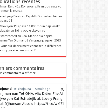
blications recentes
 nan Ren: Kòz, Konsekans, Kijan pou evite yo
retman ki ekziste.
sad peyi Dayiti an Repiblik Dominiken fèmen
s paspò li.
i/Eleksyon: Plis pase 11 000 moun deja enskri
depatman Sid la pou eleksyon yo
sfert record au Real Madrid : la pépite
rienne Yan Diomandé s’engage jusqu’en 2033
-vous sûr de vraiment connaître la différence
e un juge et un magistrat ?
rniers commentaires
n commentaire à afficher.
ojounal
@Echojounal
5 mois ago
njman nan Tèt ONA: Alix Didier Fils-Ai
Jwe yon Kat Estratejik ak Lovely Franç
 ak D’Jhonson Absolu https://t.co/wkIZi