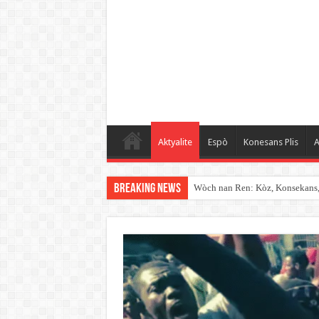
Aktyalite
Espò
Konesans Plis
A
Breaking News
Wòch nan Ren: Kòz, Konsekans, K