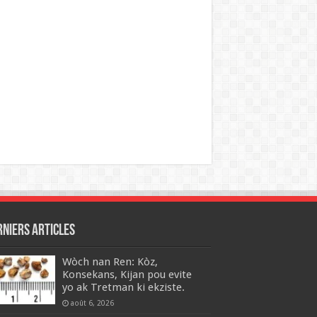
rniers articles
Wòch nan Ren: Kòz,
Konsekans, Kijan pou evite
yo ak Tretman ki ekziste.
août 6, 2026