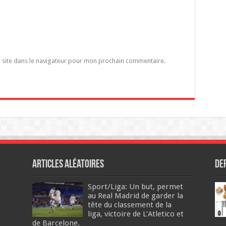
 site dans le navigateur pour mon prochain commentaire.
Articles aléatoires
De
Sport/Liga: Un but, permet
au Real Madrid de garder la
tête du classement de la
liga, victoire de L’Atletico et
de Barcelone.