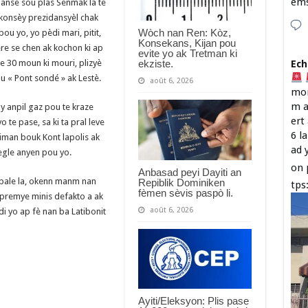
em
alanse sou plas Senmak la te
konsèy prezidansyèl chak
Wòch nan Ren: Kòz,
ou yo, yo pèdi mari, pitit,
Konsekans, Kijan pou
re se chen ak kochon ki ap
evite yo ak Tretman ki
ekziste.
e 30 moun ki mouri, plizyè
Ech
u « Pont sondé » ak Lestè.
août 6, 2026
mon
m a
ay anpil gaz pou te kraze
ert
te pase, sa ki ta pral leve
6 l
iman bouk Kont lapolis ak
ad 
egle anyen pou yo.
on 
Anbasad peyi Dayiti an
pale la, okenn manm nan
Repiblik Dominiken
tps
fèmen sèvis paspò li.
 premye minis defakto a ak
août 6, 2026
i yo ap fè nan ba Latibonit
Ayiti/Eleksyon: Plis pase