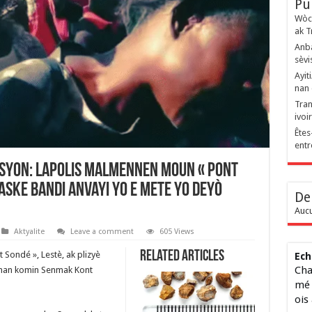
Pu
Wòch
ak T
Anba
sèvi
Ayit
nan 
Tran
ivoi
Êtes
entr
syon: Lapolis malmennen moun « Pont
paske bandi anvayi yo e mete yo deyò
De
Aucu
Aktyalite
Leave a comment
605 Views
Related Articles
 Sondé », Lestè, ak plizyè
Ech
Cha
e nan komin Senmak Kont
mé 
ois