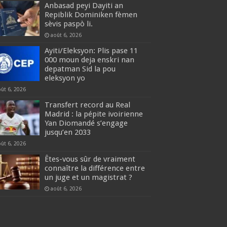
Anbasad peyi Dayiti an
Repiblik Dominiken fèmen
sèvis paspò li.
août 6, 2026
Ayiti/Eleksyon: Plis pase 11
000 moun deja enskri nan
depatman Sid la pou
eleksyon yo
oût 6, 2026
Transfert record au Real
Madrid : la pépite ivoirienne
Yan Diomandé s’engage
jusqu’en 2033
oût 6, 2026
Êtes-vous sûr de vraiment
connaître la différence entre
un juge et un magistrat ?
août 6, 2026