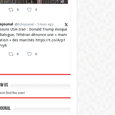
0
0
ojounal
@Echojounal
5 mois ago
sions USA-Iran : Donald Trump évoque
dialogue, Téhéran dénonce une « mani
ation » des marchés https://t.co/Arp1
ryR
0
0
ow Us
not find the user!
jounal