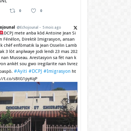
sNL
0
0
ojounal
@Echojounal
5 mois ago
DCPJ mete anba kòd Antoine Jean Si
 Fénélon, Direktè Imigrasyon, ansan
k chèf enfòmatik la Jean Osselin Lamb
 ak 3 lòt anplwaye jodi lendi 23 mas 202
a nan Musseau. Arestasyon sa fèt nan k
yon ankèt sou gwo iregilarite nan livrez
#Ayiti
#DCPJ
#Imigrasyon
paspò.
ht
://t.co/sBtG1pyKqP