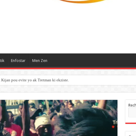
tik
Enfostar
Men Zen
ijan pou evite yo ak Tretman ki ekziste.
Rec