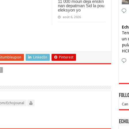
11 000 moun deja enskri
nan depatman Sid la pou
eleksyon yo
août 6, 2026
Ech
Ten
un 
pul
HCP
Stumbleupon
LinkedIn
Pinterest
É
Foll
om/Echojounal
Can 
Echo