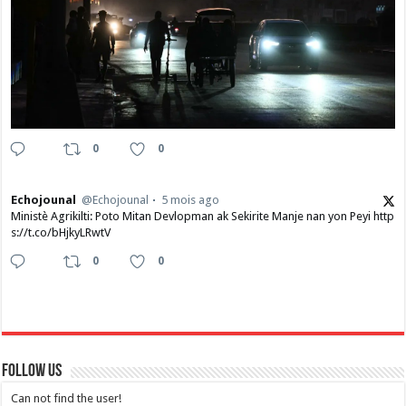
0
0
Echojounal
@Echojounal
5 mois ago
Ministè Agrikilti: Poto Mitan Devlopman ak Sekirite Manje nan yon Peyi http
s://t.co/bHjkyLRwtV
0
0
Follow Us
Can not find the user!