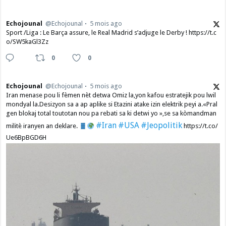
Echojounal
@Echojounal
5 mois ago
Sport /Liga : Le Barça assure, le Real Madrid s’adjuge le Derby ! https://t.c
o/SW5kaGl3Zz
0
0
Echojounal
@Echojounal
5 mois ago
Iran menase pou li fèmen nèt detwa Omiz la,yon kafou estratejik pou lwil
mondyal la.Desizyon sa a ap aplike si Etazini atake izin elektrik peyi a.​«Pral
gen blokaj total toutotan nou pa rebati sa ki detwi yo »,se sa kòmandman
#Iran
#USA
#Jeopolitik
militè iranyen an deklare.
https://t.co/
Ue6BpBGD6H