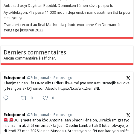
Anbasad peyi Dayiti an Repiblik Dominiken fèmen sèvis paspò li.
Ayiti/Eleksyon: Plis pase 11 000 moun deja enskri nan depatman Sid la pou
eleksyon yo
Transfert record au Real Madrid : la pépite ivoirienne Yan Diomandé
s’engage jusqu’en 2033
Derniers commentaires
Aucun commentaire à afficher.
Echojounal
@Echojounal
5 mois ago
Chanjman nan Tèt ONA: Alix Didier Fils-Aimé Jwe yon Kat Estratejik ak Love
ly François ak D’Jhonson Absolu https://t.co/wkIZiemsNL
0
0
Echojounal
@Echojounal
5 mois ago
DCPJ mete anba kòd Antoine Jean Simon Fénélon, Direktè Imigrasyo
n, ansanm ak chèf enfòmatik la Jean Osselin Lambert ak 3 lòt anplwaye jo
di lendi 23 mas 2026 la nan Musseau. Arestasyon sa fèt nan kad yon ankèt