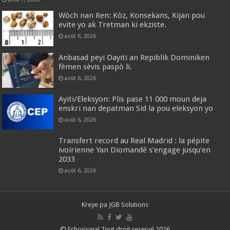
Wòch nan Ren: Kòz, Konsekans, Kijan pou
evite yo ak Tretman ki ekziste.
août 6, 2026
Anbasad peyi Dayiti an Repiblik Dominiken
fèmen sèvis paspò li.
août 6, 2026
Ayiti/Eleksyon: Plis pase 11 000 moun deja
enskri nan depatman Sid la pou eleksyon yo
août 6, 2026
Transfert record au Real Madrid : la pépite
ivoirienne Yan Diomandé s’engage jusqu’en
2033
août 6, 2026
Kreye pa
JGB Solutions
© Echojounal Tout droit reservé 2026