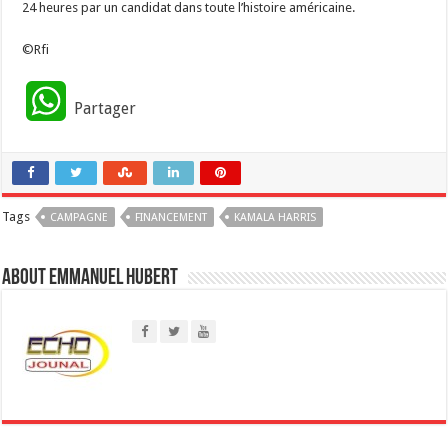
24 heures par un candidat dans toute l’histoire américaine.
©Rfi
W
Partager
h
a
Tags
CAMPAGNE
t
FINANCEMENT
KAMALA HARRIS
s
About Emmanuel Hubert
A
p
p