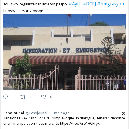
#Ayiti
#DCPJ
#Imigrasyon
sou gwo iregilarite nan livrezon paspò.
https://t.co/sBtG1pyKqP
0
0
Echojounal
@Echojounal
5 mois ago
Tensions USA-Iran : Donald Trump évoque un dialogue, Téhéran dénonce
une « manipulation » des marchés https://t.co/Arp1HCPryR