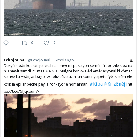
0
0
Echojounal
@Echojounal
5 mois ago
Dezyèm pàn kouran jeneral nan mwens pase yon semèn frape zile kiba na
n lannwit samdi 21 mas 2026 la. Malgre konvwa èd entènasyonal ki kòman
se rive La Avàn, anbago lwil oliv Lèzetazini an kontinye pete fyèl sistèm ele
#Kiba
#KrizEnèji
ktrik la epi anpeche peyi a fonksyone nòmalman.
htt
ps://t.co/6fjqcoun7k