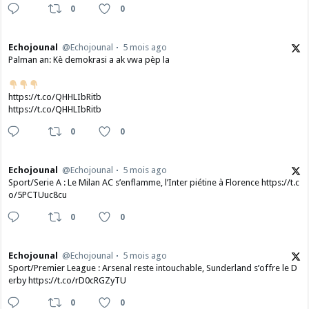
0
0
Echojounal
@Echojounal
5 mois ago
Palman an: Kè demokrasi a ak vwa pèp la
https://t.co/QHHLIbRitb
https://t.co/QHHLIbRitb
0
0
Echojounal
@Echojounal
5 mois ago
Sport/Serie A : Le Milan AC s’enflamme, l’Inter piétine à Florence https://t.c
o/5PCTUuc8cu
0
0
Echojounal
@Echojounal
5 mois ago
Sport/Premier League : Arsenal reste intouchable, Sunderland s’offre le D
erby https://t.co/rD0cRGZyTU
0
0