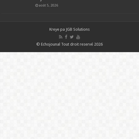
août 5, 2026
Kreye pa
JGB Solutions
© Echojounal Tout droit reservé 2026