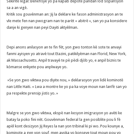
‎​Sekirite legal: Benefisye yo pa kapab depòte pandan lòd sispansyon
sa a an vigè.
‎​Kritik sou gouvènman an: Jij la deklare ke fason administrasyon an te
vle mete fen nan pwogram nan te parèt « abitrè », san yo pa konsidere
danje ki genyen nan peyi Dayiti aktyèlman.
‎​Depi anons anilasyon an te fin fèt, yon gwo tonton kè sote te anvayi
fanmi ayisyen yo atravè tout Etazini, patikilyèman nan Florid, New York,
ak Massachusetts. Anpil travayè te pè pèdi djòb yo, e anpil biznis te
kòmanse enkyete pou anplwaye yo.
‎​ »Se yon gwo viktwa pou diyite nou, » deklarasyon yon lidè kominotè
nan Little Haiti. « Lwa a montre ke yo pa ka voye moun nan lanfè san yo
pa respekte prensip jistis yo. »
‎​Malgre se yon gwo viktwa, ekspè nan kesyon imigrasyon yo avèti ke
batay la poko fini nèt. Gouvènman federal la gen posiblite pou li fè
apèl kont desizyon Jij Reyes la nan yon tribinal ki pi wo. Pou kounye a,
kominote a gen yon souf, men avoka yo konseye tout moun pou yo