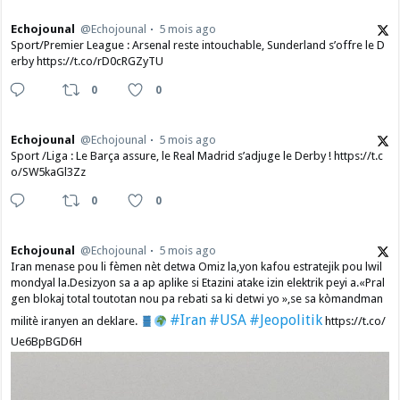
Echojounal
@Echojounal
5 mois ago
Sport/Premier League : Arsenal reste intouchable, Sunderland s’offre le D
erby https://t.co/rD0cRGZyTU
0
0
Echojounal
@Echojounal
5 mois ago
Sport /Liga : Le Barça assure, le Real Madrid s’adjuge le Derby ! https://t.c
o/SW5kaGl3Zz
0
0
Echojounal
@Echojounal
5 mois ago
Iran menase pou li fèmen nèt detwa Omiz la,yon kafou estratejik pou lwil
mondyal la.Desizyon sa a ap aplike si Etazini atake izin elektrik peyi a.​«Pral
gen blokaj total toutotan nou pa rebati sa ki detwi yo »,se sa kòmandman
#Iran
#USA
#Jeopolitik
militè iranyen an deklare.
https://t.co/
Ue6BpBGD6H