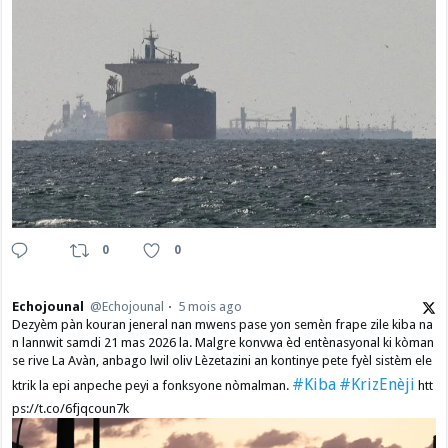
0
0
Echojounal
@Echojounal
5 mois ago
Dezyèm pàn kouran jeneral nan mwens pase yon semèn frape zile kiba na
n lannwit samdi 21 mas 2026 la. Malgre konvwa èd entènasyonal ki kòman
se rive La Avàn, anbago lwil oliv Lèzetazini an kontinye pete fyèl sistèm ele
#Kiba
#KrizEnèji
ktrik la epi anpeche peyi a fonksyone nòmalman.
htt
ps://t.co/6fjqcoun7k