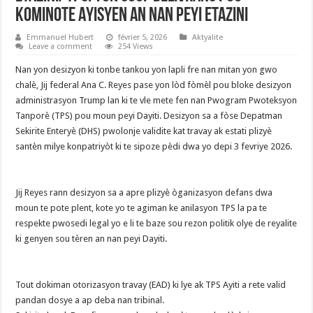
Kominote Ayisyen an nan peyi Etazini
Emmanuel Hubert
février 5, 2026
Aktyalite
Leave a comment
254 Views
Nan yon desizyon ki tonbe tankou yon lapli fre nan mitan yon gwo
chalè, Jij federal Ana C. Reyes pase yon lòd fòmèl pou bloke desizyon
administrasyon Trump lan ki te vle mete fen nan Pwogram Pwoteksyon
Tanporè (TPS) pou moun peyi Dayiti. Desizyon sa a fòse Depatman
Sekirite Enteryè (DHS) pwolonje validite kat travay ak estati plizyè
santèn milye konpatriyòt ki te sipoze pèdi dwa yo depi 3 fevriye 2026.
‎​Jij Reyes rann desizyon sa a apre plizyè òganizasyon defans dwa
moun te pote plent, kote yo te agiman ke anilasyon TPS la pa te
respekte pwosedi legal yo e li te baze sou rezon politik olye de reyalite
ki genyen sou tèren an nan peyi Dayiti.
‎​Tout dokiman otorizasyon travay (EAD) ki lye ak TPS Ayiti a rete valid
pandan dosye a ap deba nan tribinal.