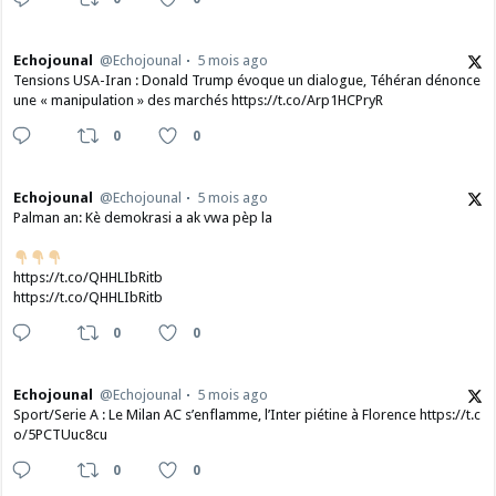
Echojounal
@Echojounal
5 mois ago
Tensions USA-Iran : Donald Trump évoque un dialogue, Téhéran dénonce
une « manipulation » des marchés https://t.co/Arp1HCPryR
0
0
Echojounal
@Echojounal
5 mois ago
Palman an: Kè demokrasi a ak vwa pèp la
https://t.co/QHHLIbRitb
https://t.co/QHHLIbRitb
0
0
Echojounal
@Echojounal
5 mois ago
Sport/Serie A : Le Milan AC s’enflamme, l’Inter piétine à Florence https://t.c
o/5PCTUuc8cu
0
0