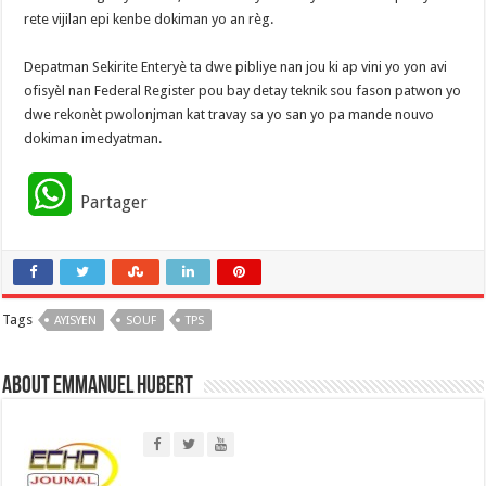
rete vijilan epi kenbe dokiman yo an règ.
‎​Depatman Sekirite Enteryè ta dwe pibliye nan jou ki ap vini yo yon avi
ofisyèl nan Federal Register pou bay detay teknik sou fason patwon yo
dwe rekonèt pwolonjman kat travay sa yo san yo pa mande nouvo
dokiman imedyatman.
W
Partager
h
a
Tags
AYISYEN
t
SOUF
TPS
s
About Emmanuel Hubert
A
p