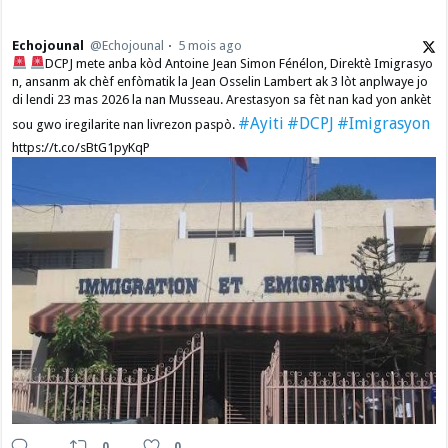
Echojounal
@Echojounal
5 mois ago
DCPJ mete anba kòd Antoine Jean Simon Fénélon, Direktè Imigrasyo
n, ansanm ak chèf enfòmatik la Jean Osselin Lambert ak 3 lòt anplwaye jo
di lendi 23 mas 2026 la nan Musseau. Arestasyon sa fèt nan kad yon ankèt
#Ayiti
#DCPJ
#Imigrasyon
sou gwo iregilarite nan livrezon paspò.
https://t.co/sBtG1pyKqP
0
0