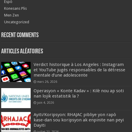
Espò
Konesans Plis
Men Zen
Uncategorized
Recent Comments
Articles aléatoires
Verdict historique à Los Angeles : Instagram
et YouTube jugés responsables de la détresse
mentale d’une adolescente
mars 26, 2026
Operasyon « Konte Kadav » : Kilè nou ap soti
nan lojik estatistik la ?
juin 4, 2026
Ayiti/Koripsyon: RHAJAC pibliye yon rapò
kase-dan sou koripsyon ak enpinite nan peyi
Dayiti
juillet 21, 2026