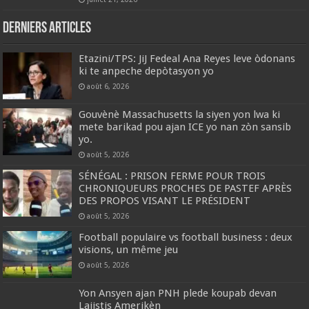
Derniers articles
Etazini/TPS: JiJ Fedeal Ana Reyes leve òdonans
ki te anpeche depòtasyon yo
août 6, 2026
Gouvènè Massachusetts la siyen yon lwa ki
mete barikad pou ajan ICE yo nan zòn sansib
yo.
août 5, 2026
SÉNÉGAL : PRISON FERME POUR TROIS
CHRONIQUEURS PROCHES DE PASTEF APRÈS
DES PROPOS VISANT LE PRÉSIDENT
août 5, 2026
Football populaire vs football business : deux
visions, un même jeu
août 5, 2026
Yon Ansyen ajan PNH plede koupab devan
Lajistis Amerikèn