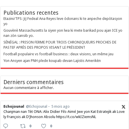
Publications recentes
Etazini/TPS: JiJ Fedeal Ana Reyes leve òdonans ki te anpeche depòtasyon
yo
Gouvènè Massachusetts la siyen yon lwa ki mete barikad pou ajan ICE yo
nan zòn sansib yo.
SÉNÉGAL : PRISON FERME POUR TROIS CHRONIQUEURS PROCHES DE
PASTEF APRÈS DES PROPOS VISANT LE PRÉSIDENT
Football populaire vs football business : deux visions, un même jeu
Yon Ansyen ajan PNH plede koupab devan Lajistis Amerikèn
Derniers commentaires
Aucun commentaire à afficher.
Echojounal
@Echojounal
5 mois ago
Chanjman nan Tèt ONA: Alix Didier Fils-Aimé Jwe yon Kat Estratejik ak Love
ly François ak D’Jhonson Absolu https://t.co/wkIZiemsNL
0
0