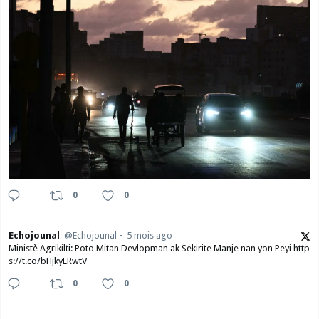
0
0
Echojounal
@Echojounal
5 mois ago
Ministè Agrikilti: Poto Mitan Devlopman ak Sekirite Manje nan yon Peyi http
s://t.co/bHjkyLRwtV
0
0