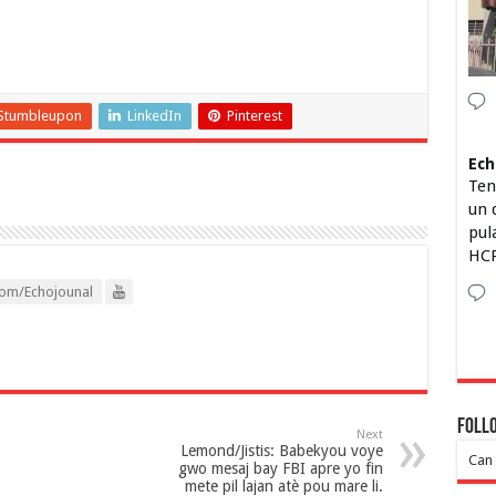
Stumbleupon
LinkedIn
Pinterest
Ech
Ten
un 
pul
HCP
om/Echojounal
Foll
Next
Lemond/Jistis: Babekyou voye
Can 
gwo mesaj bay FBI apre yo fin
mete pil lajan atè pou mare li.