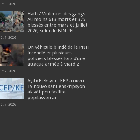
oût 8, 2026
Haïti / Violences des gangs :
Au moins 613 morts et 375
blessés entre mars et juillet
2026, selon le BINUH
oût 7, 2026
Un véhicule blindé de la PNH
incendié et plusieurs
policiers blessés lors d’une
attaque armée à Viard 2
oût 7, 2026
‎Ayiti/Eleksyon: KEP a ouvri
19 nouvo sant enskripsyon
ak vòt pou fasilite
popilasyon an
oût 7, 2026