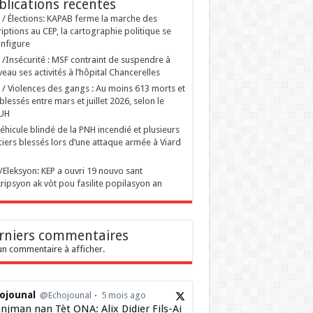
blications recentes
i / Élections: KAPAB ferme la marche des
riptions au CEP, la cartographie politique se
nfigure
i /Insécurité : MSF contraint de suspendre à
eau ses activités à l’hôpital Chancerelles
i / Violences des gangs : Au moins 613 morts et
blessés entre mars et juillet 2026, selon le
UH
éhicule blindé de la PNH incendié et plusieurs
ciers blessés lors d’une attaque armée à Viard
ti/Eleksyon: KEP a ouvri 19 nouvo sant
ripsyon ak vòt pou fasilite popilasyon an
rniers commentaires
n commentaire à afficher.
ojounal
@Echojounal
5 mois ago
njman nan Tèt ONA: Alix Didier Fils-Ai