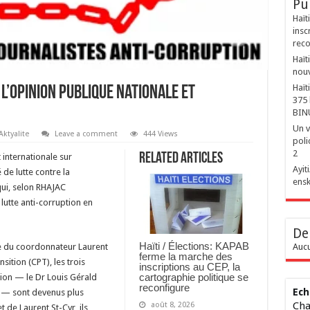
Pu
Haït
insc
reco
Haït
nouv
Haït
l’opinion publique nationale et
375 
BIN
Un v
Aktyalite
Leave a comment
444 Views
poli
2
Related Articles
 internationale sur
‎Ayi
 de lutte contre la
ensk
qui, selon RHAJAC
utte anti-corruption en
De
Haïti / Élections: KAPAB
ée du coordonnateur Laurent
Aucu
ferme la marche des
nsition (CPT), les trois
inscriptions au CEP, la
cartographie politique se
tion — le Dr Louis Gérald
reconfigure
Ech
e — sont devenus plus
Cha
août 8, 2026
 de Laurent St-Cyr, ils