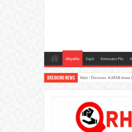
Aktyalite
Espò
Konesans Plis
A
Breaking News
Haïti / Élections: KAPAB ferme l