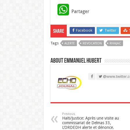
W
Partager
h
Facebook
Twitter
Share
a
Tags
ALERTE
t
REVOCATION
RHAJAC
s
About Emmanuel Hubert
A
@www.twitter.c
p
p
Previous
Haïti/Justice: Après une visite au
commissariat de Delmas 33,
L’ORDEDH alerte et dénonce.