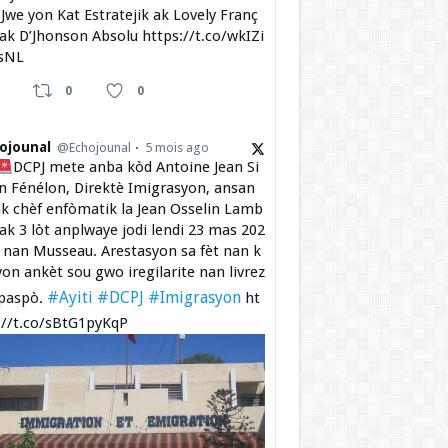
Jwe yon Kat Estratejik ak Lovely Franç
 ak D’Jhonson Absolu https://t.co/wkIZi
sNL
0
0
ojounal
@Echojounal
5 mois ago
DCPJ mete anba kòd Antoine Jean Si
 Fénélon, Direktè Imigrasyon, ansan
k chèf enfòmatik la Jean Osselin Lamb
 ak 3 lòt anplwaye jodi lendi 23 mas 202
a nan Musseau. Arestasyon sa fèt nan k
yon ankèt sou gwo iregilarite nan livrez
#Ayiti
#DCPJ
#Imigrasyon
paspò.
ht
://t.co/sBtG1pyKqP