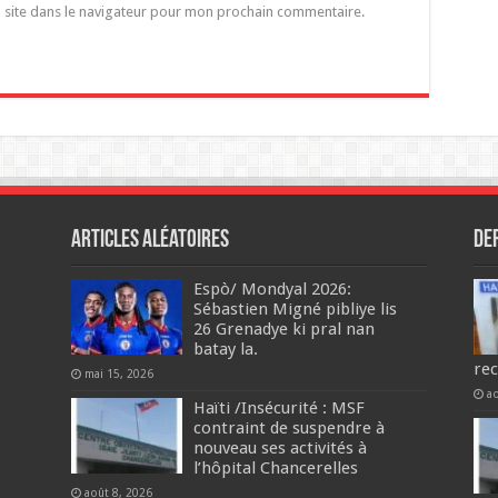
 site dans le navigateur pour mon prochain commentaire.
Articles aléatoires
De
Espò/ Mondyal 2026:
Sébastien Migné pibliye lis
26 Grenadye ki pral nan
batay la.
re
mai 15, 2026
a
Haïti /Insécurité : MSF
contraint de suspendre à
nouveau ses activités à
l’hôpital Chancerelles
août 8, 2026