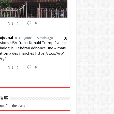
0
0
ojounal
@Echojounal
5 mois ago
sions USA-Iran : Donald Trump évoque
dialogue, Téhéran dénonce une « mani
ation » des marchés https://t.co/Arp1
ryR
0
0
ow Us
not find the user!