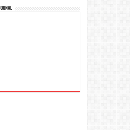
jounal