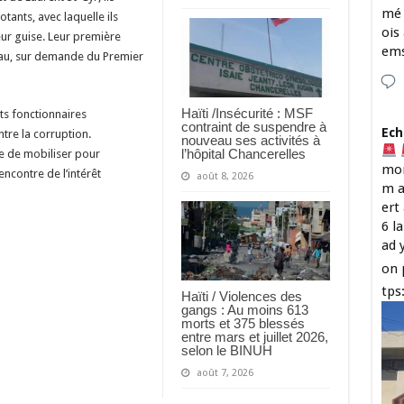
mé 
tants, avec laquelle ils
ois
ur guise. Leur première
em
eau, sur demande du Premier
Haïti /Insécurité : MSF
ts fonctionnaires
contraint de suspendre à
Ech
ntre la corruption.
nouveau ses activités à
l’hôpital Chancerelles
le de mobiliser pour
mon
encontre de l’intérêt
août 8, 2026
m a
ert
6 l
ad 
on 
tps
Haïti / Violences des
gangs : Au moins 613
morts et 375 blessés
entre mars et juillet 2026,
selon le BINUH
août 7, 2026