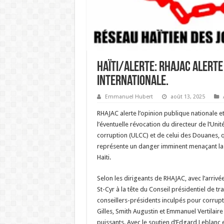
Haïti/Alerte: RHAJAC alerte 
internationale.
Emmanuel Hubert
août 13, 2025
RHAJAC alerte l’opinion publique nationale et
l’éventuelle révocation du directeur de l’Unité
corruption (ULCC) et de celui des Douanes, 
représente un danger imminent menaçant la l
Haïti.
Selon les dirigeants de RHAJAC, avec l’arriv
St-Cyr à la tête du Conseil présidentiel de tra
conseillers-présidents inculpés pour corrup
Gilles, Smith Augustin et Emmanuel Vertilair
puissants. Avec le soutien d’Edgard Leblanc et