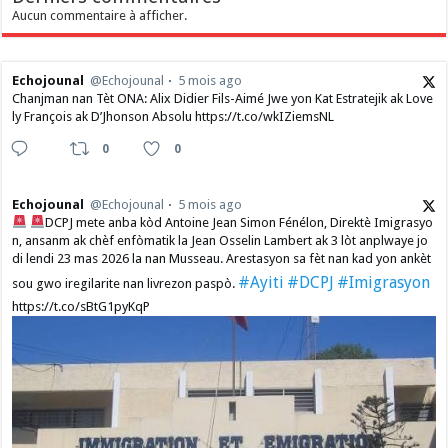
Aucun commentaire à afficher.
Echojounal
@Echojounal
5 mois ago
Chanjman nan Tèt ONA: Alix Didier Fils-Aimé Jwe yon Kat Estratejik ak Love
ly François ak D’Jhonson Absolu https://t.co/wkIZiemsNL
0
0
Echojounal
@Echojounal
5 mois ago
DCPJ mete anba kòd Antoine Jean Simon Fénélon, Direktè Imigrasyo
n, ansanm ak chèf enfòmatik la Jean Osselin Lambert ak 3 lòt anplwaye jo
di lendi 23 mas 2026 la nan Musseau. Arestasyon sa fèt nan kad yon ankèt
#Ayiti
#DCPJ
#Imigrasyon
sou gwo iregilarite nan livrezon paspò.
https://t.co/sBtG1pyKqP