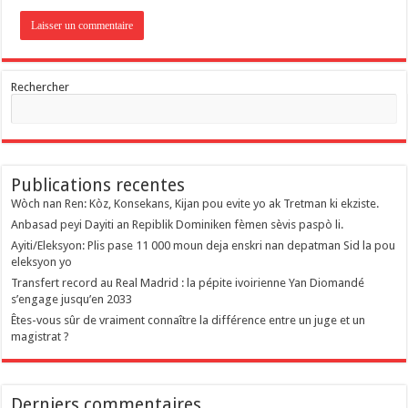
Rechercher
Publications recentes
Wòch nan Ren: Kòz, Konsekans, Kijan pou evite yo ak Tretman ki ekziste.
Anbasad peyi Dayiti an Repiblik Dominiken fèmen sèvis paspò li.
Ayiti/Eleksyon: Plis pase 11 000 moun deja enskri nan depatman Sid la pou
eleksyon yo
Transfert record au Real Madrid : la pépite ivoirienne Yan Diomandé
s’engage jusqu’en 2033
Êtes-vous sûr de vraiment connaître la différence entre un juge et un
magistrat ?
Derniers commentaires