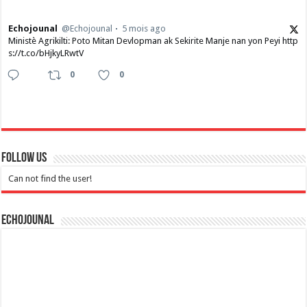
Echojounal
@Echojounal
5 mois ago
Ministè Agrikilti: Poto Mitan Devlopman ak Sekirite Manje nan yon Peyi http
s://t.co/bHjkyLRwtV
0
0
Follow Us
Can not find the user!
Echojounal