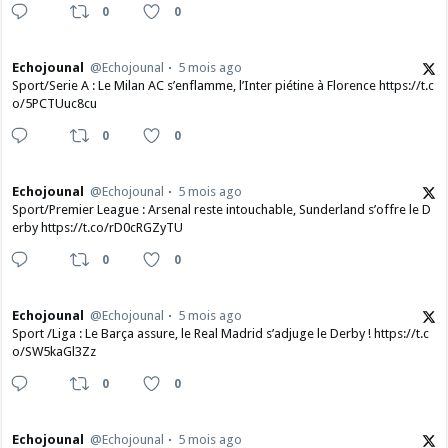
0
0
Echojounal
@Echojounal
5 mois ago
Sport/Serie A : Le Milan AC s’enflamme, l’Inter piétine à Florence https://t.c
o/5PCTUuc8cu
0
0
Echojounal
@Echojounal
5 mois ago
Sport/Premier League : Arsenal reste intouchable, Sunderland s’offre le D
erby https://t.co/rD0cRGZyTU
0
0
Echojounal
@Echojounal
5 mois ago
Sport /Liga : Le Barça assure, le Real Madrid s’adjuge le Derby ! https://t.c
o/SW5kaGl3Zz
0
0
Echojounal
@Echojounal
5 mois ago