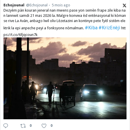
Echojounal
@Echojounal
5 mois ago
Dezyèm pàn kouran jeneral nan mwens pase yon semèn frape zile kiba na
n lannwit samdi 21 mas 2026 la. Malgre konvwa èd entènasyonal ki kòman
se rive La Avàn, anbago lwil oliv Lèzetazini an kontinye pete fyèl sistèm ele
#Kiba
#KrizEnèji
ktrik la epi anpeche peyi a fonksyone nòmalman.
htt
ps://t.co/6fjqcoun7k
0
0