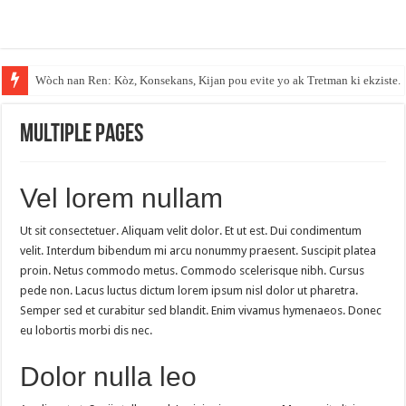
Wòch nan Ren: Kòz, Konsekans, Kijan pou evite yo ak Tretman ki ekziste.
Multiple Pages
Vel lorem nullam
Ut sit consectetuer. Aliquam velit dolor. Et ut est. Dui condimentum
velit. Interdum bibendum mi arcu nonummy praesent. Suscipit platea
proin. Netus commodo metus. Commodo scelerisque nibh. Cursus
pede non. Lacus luctus dictum lorem ipsum nisl dolor ut pharetra.
Semper sed et curabitur sed blandit. Enim vivamus hymenaeos. Donec
eu lobortis morbi dis nec.
Dolor nulla leo