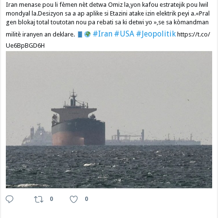
Iran menase pou li fèmen nèt detwa Omiz la,yon kafou estratejik pou lwil
mondyal la.Desizyon sa a ap aplike si Etazini atake izin elektrik peyi a.​«Pral
gen blokaj total toutotan nou pa rebati sa ki detwi yo »,se sa kòmandman
#Iran
#USA
#Jeopolitik
militè iranyen an deklare.
https://t.co/
Ue6BpBGD6H
0
0