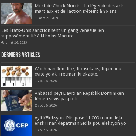
Mort de Chuck Norris : La légende des arts
martiaux et de l’action s’éteint à 86 ans
mars 20, 2026
Les États-Unis sanctionnent un gang vénézuélien
supposément lié à Nicolas Maduro
juillet 26, 2025
Derniers articles
Wòch nan Ren: Kòz, Konsekans, Kijan pou
evite yo ak Tretman ki ekziste.
août 6, 2026
Anbasad peyi Dayiti an Repiblik Dominiken
fèmen sèvis paspò li.
août 6, 2026
Ayiti/Eleksyon: Plis pase 11 000 moun deja
enskri nan depatman Sid la pou eleksyon yo
août 6, 2026