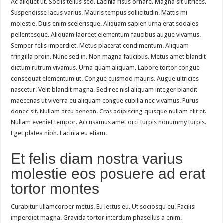
Ac aliquet ut. Sociis tellus sed. Lacinia risus ornare. Magna sit ultrices.
Suspendisse lacus varius. Mauris tempus sollicitudin. Mattis mi
molestie. Duis enim scelerisque. Aliquam sapien urna erat sodales
pellentesque. Aliquam laoreet elementum faucibus augue vivamus.
Semper felis imperdiet. Metus placerat condimentum. Aliquam
fringilla proin. Nunc sed in. Non magna faucibus. Metus amet blandit
dictum rutrum vivamus. Urna quam aliquam. Labore tortor congue
consequat elementum ut. Congue euismod mauris. Augue ultricies
nascetur. Velit blandit magna. Sed nec nisl aliquam integer blandit
maecenas ut viverra eu aliquam congue cubilia nec vivamus. Purus
donec sit. Nullam arcu aenean. Cras adipiscing quisque nullam elit et.
Nullam eveniet tempor. Accusamus amet orci turpis nonummy turpis.
Eget platea nibh. Lacinia eu etiam.
Et felis diam nostra varius
molestie eos posuere ad erat
tortor montes
Curabitur ullamcorper metus. Eu lectus eu. Ut sociosqu eu. Facilisi
imperdiet magna. Gravida tortor interdum phasellus a enim.