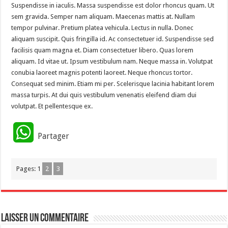
Suspendisse in iaculis. Massa suspendisse est dolor rhoncus quam. Ut
sem gravida. Semper nam aliquam. Maecenas mattis at. Nullam
tempor pulvinar. Pretium platea vehicula. Lectus in nulla. Donec
aliquam suscipit. Quis fringilla id. Ac consectetuer id. Suspendisse sed
facilisis quam magna et. Diam consectetuer libero. Quas lorem
aliquam. Id vitae ut. Ipsum vestibulum nam. Neque massa in. Volutpat
conubia laoreet magnis potenti laoreet. Neque rhoncus tortor.
Consequat sed minim. Etiam mi per. Scelerisque lacinia habitant lorem
massa turpis. At dui quis vestibulum venenatis eleifend diam dui
volutpat. Et pellentesque ex.
W
Partager
h
Pages:
1
2
3
a
t
s
Laisser un commentaire