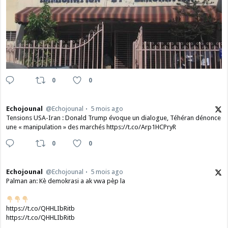
0
0
Echojounal
@Echojounal
5 mois ago
Tensions USA-Iran : Donald Trump évoque un dialogue, Téhéran dénonce
une « manipulation » des marchés https://t.co/Arp1HCPryR
0
0
Echojounal
@Echojounal
5 mois ago
Palman an: Kè demokrasi a ak vwa pèp la
https://t.co/QHHLIbRitb
https://t.co/QHHLIbRitb