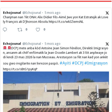
Echojounal
@Echojounal
5 mois ago
Chanjman nan Tèt ONA: Alix Didier Fils-Aimé Jwe yon Kat Estratejik ak Love
ly François ak D’Jhonson Absolu https://t.co/wkIZiemsNL
0
0
Echojounal
@Echojounal
5 mois ago
DCPJ mete anba kòd Antoine Jean Simon Fénélon, Direktè Imigrasyo
n, ansanm ak chèf enfòmatik la Jean Osselin Lambert ak 3 lòt anplwaye jo
di lendi 23 mas 2026 la nan Musseau. Arestasyon sa fèt nan kad yon ankèt
#Ayiti
#DCPJ
#Imigrasyon
sou gwo iregilarite nan livrezon paspò.
https://t.co/sBtG1pyKqP