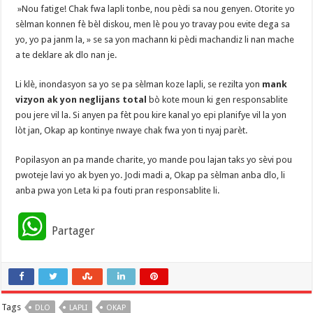
​ »Nou fatige! Chak fwa lapli tonbe, nou pèdi sa nou genyen. Otorite yo
sèlman konnen fè bèl diskou, men lè pou yo travay pou evite dega sa
yo, yo pa janm la, » se sa yon machann ki pèdi machandiz li nan mache
a te deklare ak dlo nan je.
​Li klè, inondasyon sa yo se pa sèlman koze lapli, se rezilta yon
mank
vizyon ak yon neglijans total
bò kote moun ki gen responsablite
pou jere vil la. Si anyen pa fèt pou kire kanal yo epi planifye vil la yon
lòt jan, Okap ap kontinye nwaye chak fwa yon ti nyaj parèt.
​Popilasyon an pa mande charite, yo mande pou lajan taks yo sèvi pou
pwoteje lavi yo ak byen yo. Jodi madi a, Okap pa sèlman anba dlo, li
anba pwa yon Leta ki pa fouti pran responsablite li.
W
Partager
h
a
Tags
DLO
t
LAPLI
OKAP