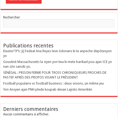
Rechercher
Publications recentes
Etazini/TPS: JiJ Fedeal Ana Reyes leve òdonans ki te anpeche depòtasyon
yo
Gouvènè Massachusetts la siyen yon lwa ki mete barikad pou ajan ICE yo
nan zòn sansib yo.
SÉNÉGAL : PRISON FERME POUR TROIS CHRONIQUEURS PROCHES DE
PASTEF APRÈS DES PROPOS VISANT LE PRÉSIDENT
Football populaire vs football business : deux visions, un même jeu
Yon Ansyen ajan PNH plede koupab devan Lajistis Amerikèn
Derniers commentaires
Aucun commentaire à afficher.