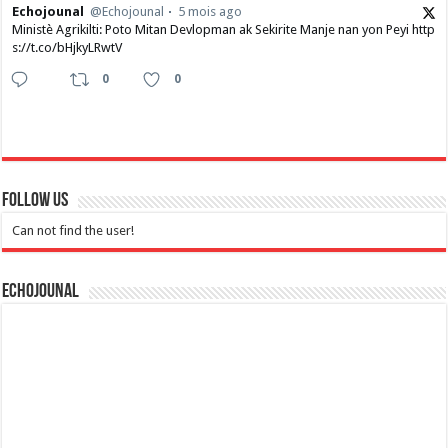
Echojounal
@Echojounal
5 mois ago
Ministè Agrikilti: Poto Mitan Devlopman ak Sekirite Manje nan yon Peyi http
s://t.co/bHjkyLRwtV
0
0
Follow Us
Can not find the user!
Echojounal