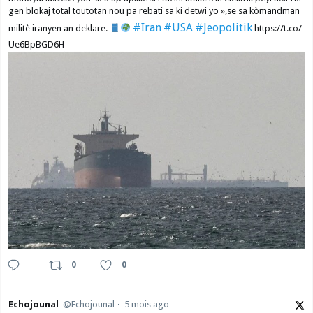
gen blokaj total toutotan nou pa rebati sa ki detwi yo »,se sa kòmandman
#Iran
#USA
#Jeopolitik
militè iranyen an deklare.
https://t.co/
Ue6BpBGD6H
0
0
Echojounal
@Echojounal
5 mois ago