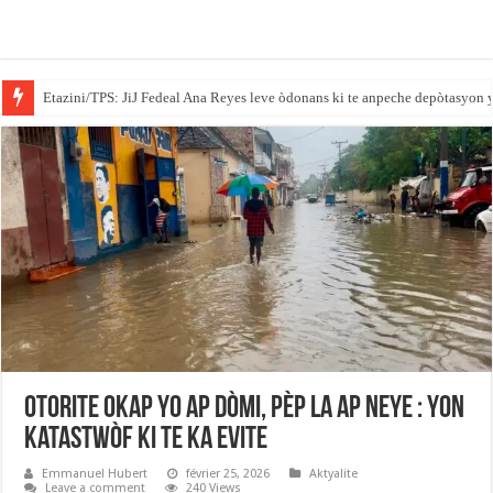
Etazini/TPS: JiJ Fedeal Ana Reyes leve òdonans ki te anpeche depòtasyon 
​Otorite Okap yo ap dòmi, pèp la ap neye : Yon
katastwòf ki te ka evite
Emmanuel Hubert
février 25, 2026
Aktyalite
Leave a comment
240 Views