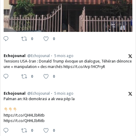
0
0
Echojounal
@Echojounal
5 mois ago
Tensions USA-Iran : Donald Trump évoque un dialogue, Téhéran dénonce
une « manipulation » des marchés https://t.co/Arp1HCPryR
0
0
Echojounal
@Echojounal
5 mois ago
Palman an: Kè demokrasi a ak vwa pèp la
https://t.co/QHHLIbRitb
https://t.co/QHHLIbRitb
0
0