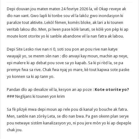
Depi douvan jou maten maten 24 fevriye 2026 la, vil Okap reveye ak
dlo nan vant. Gwo lapli ki tonbe sou vil la lakòz gwo inondasyon ki
paralize tout aktivite. Lekòl fèmen, komès bloke, ak lari a ki tounen
veritab lakou dlo. Men, pi lwen pase kòlè lanati, se kòlè yon pèp ki ap
moute kont otorite yo ki sanble abandone vil la nan fatra ak labou.
​Depi Site Lesko rive nan ri 0, soti sou pon an pou rive nan katye
vwayajè yo, se menm sèn nan : dlo anvayi kay moun, machin ap neye,
epi malere ki ap debat pou sove sa yo kapab. Sa ki pi rèd la, se pa
premye fwa sa rive. Chak fwa nyaj yo mare, kè tout kapwa sote paske
yo konnen sa ki ap tann yo.
​Pandan dlo ap devalize vil la, kesyon an ap poze :
Kote otorite yo?
### Neglijans ki tounen yon krim
Sa fè plizyè mwa depi moun ap rele pou di kanal yo bouche ak fatra.
Men, sanble nan zòrèy Leta, se dlo nan bwa. Pa gen okenn plan serye
pou netwaye sistèm kanalizasyon yo, ni pou jere mòn yo ki ap depeple
chak jou.