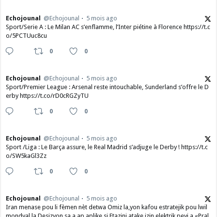
Echojounal
@Echojounal
5 mois ago
Sport/Serie A : Le Milan AC s’enflamme, l’Inter piétine à Florence https://t.c
o/5PCTUuc8cu
0
0
Echojounal
@Echojounal
5 mois ago
Sport/Premier League : Arsenal reste intouchable, Sunderland s’offre le D
erby https://t.co/rD0cRGZyTU
0
0
Echojounal
@Echojounal
5 mois ago
Sport /Liga : Le Barça assure, le Real Madrid s’adjuge le Derby ! https://t.c
o/SW5kaGl3Zz
0
0
Echojounal
@Echojounal
5 mois ago
Iran menase pou li fèmen nèt detwa Omiz la,yon kafou estratejik pou lwil
mondyal la.Desizyon sa a ap aplike si Etazini atake izin elektrik peyi a.​«Pral