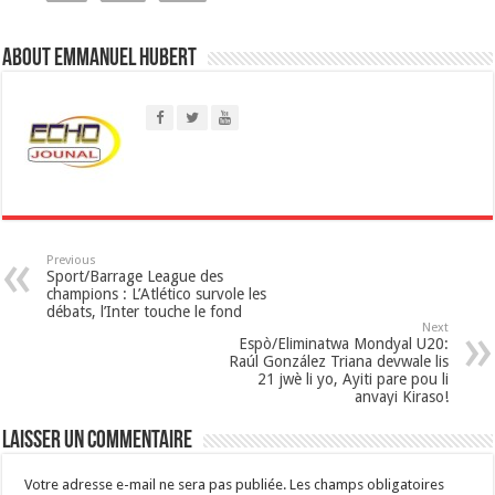
s
About Emmanuel Hubert
A
p
p
Previous
Sport/Barrage League des
champions : L’Atlético survole les
débats, l’Inter touche le fond
Next
Espò/Eliminatwa Mondyal U20:
Raúl González Triana devwale lis
21 jwè li yo, Ayiti pare pou li
anvayi Kiraso!
Laisser un commentaire
Votre adresse e-mail ne sera pas publiée.
Les champs obligatoires