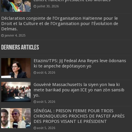
juillet 30, 2026
Déclaration conjointe de l’Organisation Haïtienne pour le
Droit et la Culture et de l’Organisation pour l’Évolution de
Delmas.
janvier 4, 2025
Derniers articles
Etazini/TPS: JiJ Fedeal Ana Reyes leve òdonans
ki te anpeche depòtasyon yo
août 6, 2026
Gouvènè Massachusetts la siyen yon lwa ki
mete barikad pou ajan ICE yo nan zòn sansib
yo.
août 5, 2026
SÉNÉGAL : PRISON FERME POUR TROIS
CHRONIQUEURS PROCHES DE PASTEF APRÈS
DES PROPOS VISANT LE PRÉSIDENT
août 5, 2026