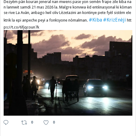
Dezyèm pàn kouran jeneral nan mwens pase yon semèn frape zile kiba na
n lannwit samdi 21 mas 2026 la. Malgre konvwa èd entènasyonal ki kòman
se rive La Avàn, anbago lwil oliv Lèzetazini an kontinye pete fyèl sistèm ele
#Kiba
#KrizEnèji
ktrik la epi anpeche peyi a fonksyone nòmalman.
htt
ps://t.co/6fjqcoun7k
0
0