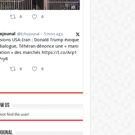
0
0
ojounal
@Echojounal
5 mois ago
sions USA-Iran : Donald Trump évoque
dialogue, Téhéran dénonce une « mani
ation » des marchés https://t.co/Arp1
ryR
0
0
ow Us
not find the user!
jounal