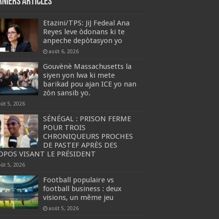
rniers articles
Etazini/TPS: JiJ Fedeal Ana
Reyes leve òdonans ki te
anpeche depòtasyon yo
août 6, 2026
Gouvènè Massachusetts la
siyen yon lwa ki mete
barikad pou ajan ICE yo nan
zòn sansib yo.
oût 5, 2026
SÉNÉGAL : PRISON FERME
POUR TROIS
CHRONIQUEURS PROCHES
DE PASTEF APRÈS DES
OPOS VISANT LE PRÉSIDENT
oût 5, 2026
Football populaire vs
football business : deux
visions, un même jeu
août 5, 2026