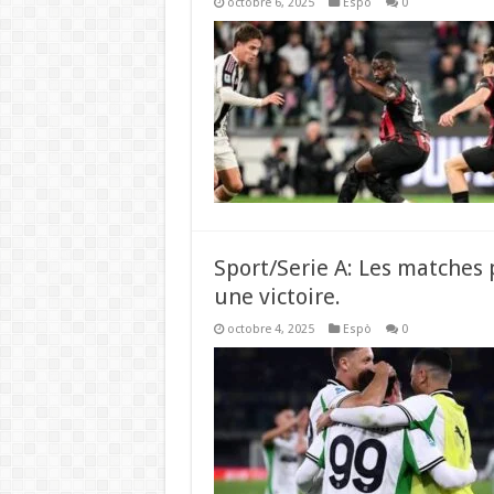
octobre 6, 2025
Espò
0
Sport/Serie A: Les matches 
une victoire.
octobre 4, 2025
Espò
0