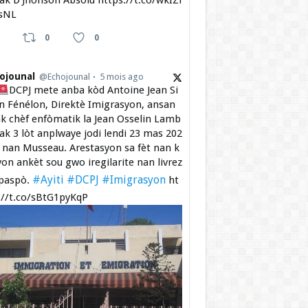
 ak D’Jhonson Absolu https://t.co/wkIZi
sNL
0
0
ojounal
@Echojounal
5 mois ago
DCPJ mete anba kòd Antoine Jean Si
 Fénélon, Direktè Imigrasyon, ansan
k chèf enfòmatik la Jean Osselin Lamb
 ak 3 lòt anplwaye jodi lendi 23 mas 202
a nan Musseau. Arestasyon sa fèt nan k
yon ankèt sou gwo iregilarite nan livrez
#Ayiti
#DCPJ
#Imigrasyon
paspò.
ht
://t.co/sBtG1pyKqP