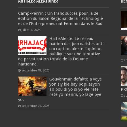
Articles aléatoires
De
Camp-Perrin : Un franc succès pour la 2e
édition du Salon Régional de la Technologie
et de l’Entrepreneuriat Féminin dans le Sud
juillet 1, 2025
Haïti/Alerte: Le réseau
haïtien des journalistes anti-
corruption alerte l’opinion
publique sur une tentative
de privatisation totale de la Douane
a
haïtienne.
septembre 18, 2025
Gouvènman defakto a voye
yon siy klè bay popilasyon
an pou di yo si yo vle rete
PR
rete yo menm, yo lage pye
a
yo.
septembre 25, 2025