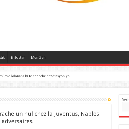
tik
Enfostar
Men Zen
es leve òdonans ki te anpeche depòtasyon yo
Rec
rrache un nul chez la Juventus, Naples
 adversaires.