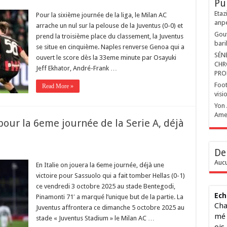
Pu
Etaz
Pour la sixième journée de la liga, le Milan AC
anp
arrache un nul sur la pelouse de la Juventus (0-0) et
Gouv
prend la troisième place du classement, la Juventus
bari
se situe en cinquième. Naples renverse Genoa qui a
SÉN
ouvert le score dès la 33eme minute par Osayuki
CHR
Jeff Ekhator, André-Frank …
PRO
Foot
Read More »
visi
Yon 
Ame
pour la 6eme journée de la Serie A, déjà
De
Aucu
En Italie on jouera la 6eme journée, déjà une
victoire pour Sassuolo qui a fait tomber Hellas (0-1)
ce vendredi 3 octobre 2025 au stade Bentegodi,
Ech
Pinamonti 71′ a marqué l’unique but de la partie. La
Cha
Juventus affrontera ce dimanche 5 octobre 2025 au
mé 
stade « Juventus Stadium » le Milan AC …