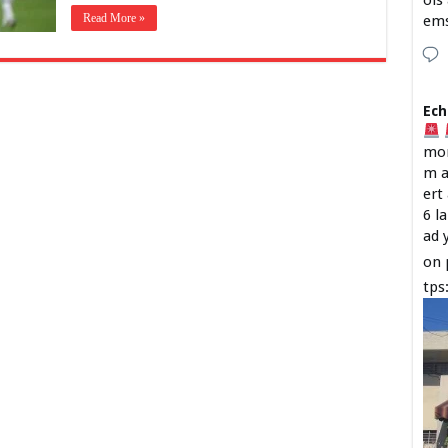
ois
Read More »
em
Ech
mon
m a
ert
6 l
ad 
on 
tps