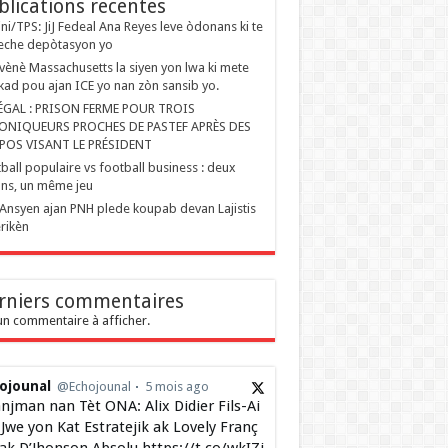
blications recentes
ini/TPS: JiJ Fedeal Ana Reyes leve òdonans ki te
eche depòtasyon yo
ènè Massachusetts la siyen yon lwa ki mete
kad pou ajan ICE yo nan zòn sansib yo.
ÉGAL : PRISON FERME POUR TROIS
ONIQUEURS PROCHES DE PASTEF APRÈS DES
POS VISANT LE PRÉSIDENT
ball populaire vs football business : deux
ons, un même jeu
Ansyen ajan PNH plede koupab devan Lajistis
rikèn
rniers commentaires
n commentaire à afficher.
ojounal
@Echojounal
5 mois ago
njman nan Tèt ONA: Alix Didier Fils-Ai
Jwe yon Kat Estratejik ak Lovely Franç