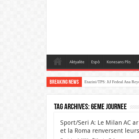
Aktyalite
Espò
Konesans Plis
A
Breaking News
Etazini/TPS: JiJ Fedeal Ana Rey
Tag Archives:
6eme journee
Sport/Seri A: Le Milan AC a
et la Roma renversent leurs