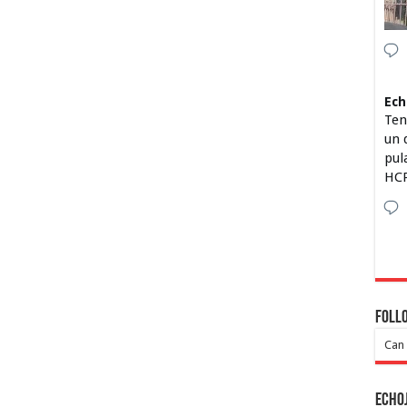
Ech
Ten
un 
pul
HCP
Foll
Can 
Echo