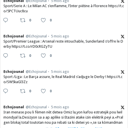
Echojounal
@Echojounal
5 mois ago
Sport/Serie A : Le Milan AC s’enflamme, l’Inter piétine à Florence https://t.c
o/5PCTUuc8cu
0
0
Echojounal
@Echojounal
5 mois ago
Sport/Premier League : Arsenal reste intouchable, Sunderland s’offre le D
erby https://t.co/rD0cRGZyTU
0
0
Echojounal
@Echojounal
5 mois ago
Sport /Liga : Le Barça assure, le Real Madrid s’adjuge le Derby ! https://t.c
o/SW5kaGl3Zz
0
0
Echojounal
@Echojounal
5 mois ago
Iran menase pou li fèmen nèt detwa Omiz la,yon kafou estratejik pou lwil
mondyal la.Desizyon sa a ap aplike si Etazini atake izin elektrik peyi a.​«Pral
gen blokaj total toutotan nou pa rebati sa ki detwi yo »,se sa kòmandman