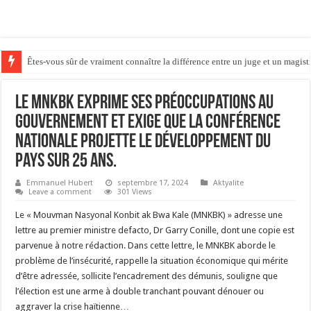
Êtes-vous sûr de vraiment connaître la différence entre un juge et un magistr
Etazini/TPS: JiJ Fedeal Ana Reyes leve òdonans ki te anpeche depòtasyon 
Le MNKBK exprime ses préoccupations au
gouvernement et exige que la conférence
nationale projette le développement du
pays sur 25 ans.
Emmanuel Hubert
septembre 17, 2024
Aktyalite
Leave a comment
301 Views
Le « Mouvman Nasyonal Konbit ak Bwa Kale (MNKBK) » adresse une
lettre au premier ministre defacto, Dr Garry Conille, dont une copie est
parvenue à notre rédaction. Dans cette lettre, le MNKBK aborde le
problème de l’insécurité, rappelle la situation économique qui mérite
d’être adressée, sollicite l’encadrement des démunis, souligne que
l’élection est une arme à double tranchant pouvant dénouer ou
aggraver la crise haïtienne…