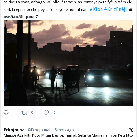
se rive La Avàn, anbago lwil oliv Lèzetazini an kontinye pete fyèl sistèm ele
#Kiba
#KrizEnèji
ktrik la epi anpeche peyi a fonksyone nòmalman.
htt
ps://t.co/6fjqcoun7k
0
0
Echojounal
@Echojounal
5 mois ago
Ministè Agrikilti: Poto Mitan Devlopman ak Sekirite Manje nan yon Peyi http