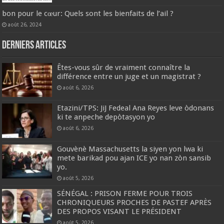
bon pour le cœur: Quels sont les bienfaits de l’ail ?
août 26, 2024
Derniers articles
Êtes-vous sûr de vraiment connaître la
différence entre un juge et un magistrat ?
août 6, 2026
Etazini/TPS: JiJ Fedeal Ana Reyes leve òdonans
ki te anpeche depòtasyon yo
août 6, 2026
Gouvènè Massachusetts la siyen yon lwa ki
mete barikad pou ajan ICE yo nan zòn sansib
yo.
août 5, 2026
SÉNÉGAL : PRISON FERME POUR TROIS
CHRONIQUEURS PROCHES DE PASTEF APRÈS
DES PROPOS VISANT LE PRÉSIDENT
août 5, 2026