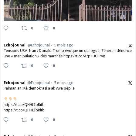
0
0
Echojounal
@Echojounal
5 mois ago
Tensions USA-Iran : Donald Trump évoque un dialogue, Téhéran dénonce
une « manipulation » des marchés https://t.co/Arp1HCPryR
0
0
Echojounal
@Echojounal
5 mois ago
Palman an: Kè demokrasi a ak vwa pèp la
https://t.co/QHHLIbRitb
https://t.co/QHHLIbRitb
0
0