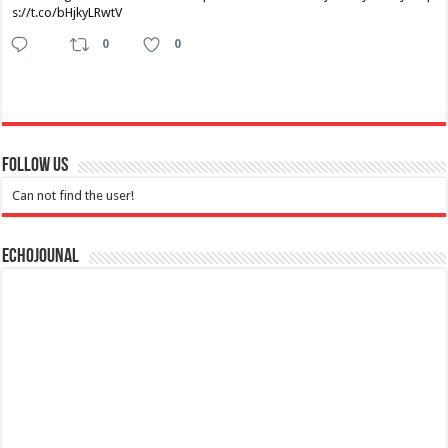
s://t.co/bHjkyLRwtV
0
0
Follow Us
Can not find the user!
Echojounal