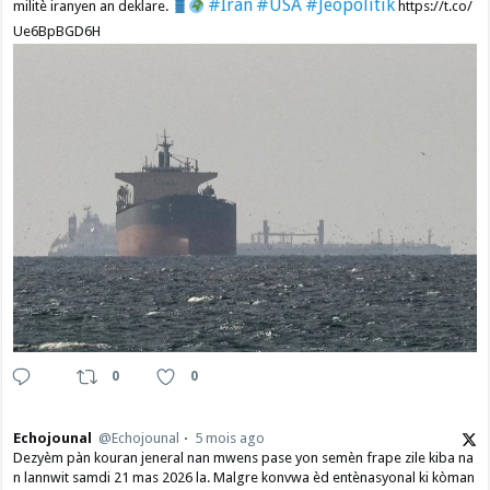
#Iran
#USA
#Jeopolitik
militè iranyen an deklare.
https://t.co/
Ue6BpBGD6H
0
0
Echojounal
@Echojounal
5 mois ago
Dezyèm pàn kouran jeneral nan mwens pase yon semèn frape zile kiba na
n lannwit samdi 21 mas 2026 la. Malgre konvwa èd entènasyonal ki kòman