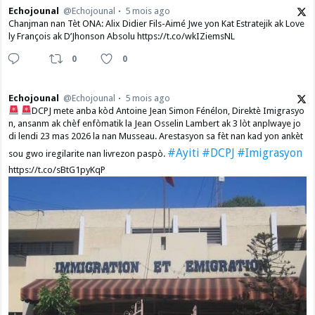
Echojounal
@Echojounal
5 mois ago
Chanjman nan Tèt ONA: Alix Didier Fils-Aimé Jwe yon Kat Estratejik ak Love
ly François ak D’Jhonson Absolu https://t.co/wkIZiemsNL
0
0
Echojounal
@Echojounal
5 mois ago
DCPJ mete anba kòd Antoine Jean Simon Fénélon, Direktè Imigrasyo
n, ansanm ak chèf enfòmatik la Jean Osselin Lambert ak 3 lòt anplwaye jo
di lendi 23 mas 2026 la nan Musseau. Arestasyon sa fèt nan kad yon ankèt
#Ayiti
#DCPJ
#Imigrasyon
sou gwo iregilarite nan livrezon paspò.
https://t.co/sBtG1pyKqP