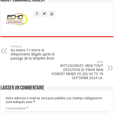
About Emmanuel Hubert
A
p
p
Previous
Au moins 11 morts et
d’importants dégâts après le
passage de la tempête Boris
Next
AYITI/KONSÈY: MEN TOUT
DESIZYON KI PRAN NAN
KONSÈY MINIS YO JOU KI TE 18
SEPTANM 2024 LA.
Laisser un commentaire
Votre adresse e-mail ne sera pas publiée.
Les champs obligatoires
sont indiqués avec
*
Commentaire
*