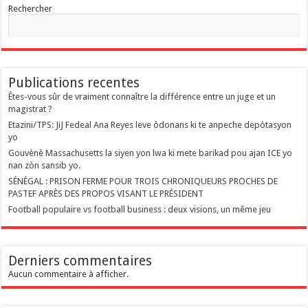
Rechercher
Publications recentes
Êtes-vous sûr de vraiment connaître la différence entre un juge et un
magistrat ?
Etazini/TPS: JiJ Fedeal Ana Reyes leve òdonans ki te anpeche depòtasyon
yo
Gouvènè Massachusetts la siyen yon lwa ki mete barikad pou ajan ICE yo
nan zòn sansib yo.
SÉNÉGAL : PRISON FERME POUR TROIS CHRONIQUEURS PROCHES DE
PASTEF APRÈS DES PROPOS VISANT LE PRÉSIDENT
Football populaire vs football business : deux visions, un même jeu
Derniers commentaires
Aucun commentaire à afficher.