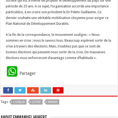
société qui est à même de projeter le développement du pays sur une
période de 25 ans. A ce sujet, l’organisation accorde une importance
particulière, à en croire son président le Dr Pekito Guillaume. Ce
dernier souhaite une véritable mobilisation citoyenne pour exiger ce
Plan National de Développement Durable.
A la fin de la correspondance, le mouvement souligne : « Nous
sommes en crise ; nous le savons tous. Beaucoup espèrent sortir de la
crise à travers des élections. Mais, n’oubliez pas que ce sont de
bonnes élections qui peuvent nous sortir de la crise. De mauvaises
élections nous enfonceront d’avantage comme d’habitude ».
W
Partager
h
a
Tags
CONILLR
t
LETTRE
MNKBK
s