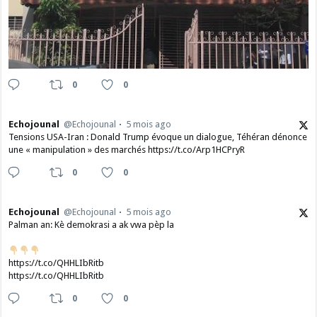
0
0
Echojounal
@Echojounal
5 mois ago
Tensions USA-Iran : Donald Trump évoque un dialogue, Téhéran dénonce
une « manipulation » des marchés https://t.co/Arp1HCPryR
0
0
Echojounal
@Echojounal
5 mois ago
Palman an: Kè demokrasi a ak vwa pèp la
https://t.co/QHHLIbRitb
https://t.co/QHHLIbRitb
0
0