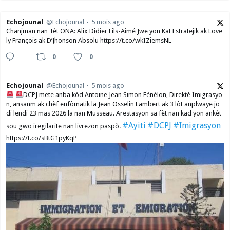
Echojounal
@Echojounal
5 mois ago
Chanjman nan Tèt ONA: Alix Didier Fils-Aimé Jwe yon Kat Estratejik ak Love
ly François ak D’Jhonson Absolu https://t.co/wkIZiemsNL
0
0
Echojounal
@Echojounal
5 mois ago
DCPJ mete anba kòd Antoine Jean Simon Fénélon, Direktè Imigrasyo
n, ansanm ak chèf enfòmatik la Jean Osselin Lambert ak 3 lòt anplwaye jo
di lendi 23 mas 2026 la nan Musseau. Arestasyon sa fèt nan kad yon ankèt
#Ayiti
#DCPJ
#Imigrasyon
sou gwo iregilarite nan livrezon paspò.
https://t.co/sBtG1pyKqP