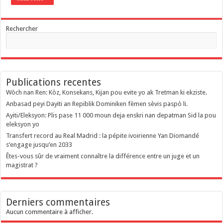
Rechercher
Publications recentes
Wòch nan Ren: Kòz, Konsekans, Kijan pou evite yo ak Tretman ki ekziste.
Anbasad peyi Dayiti an Repiblik Dominiken fèmen sèvis paspò li.
Ayiti/Eleksyon: Plis pase 11 000 moun deja enskri nan depatman Sid la pou
eleksyon yo
Transfert record au Real Madrid : la pépite ivoirienne Yan Diomandé
s’engage jusqu’en 2033
Êtes-vous sûr de vraiment connaître la différence entre un juge et un
magistrat ?
Derniers commentaires
Aucun commentaire à afficher.