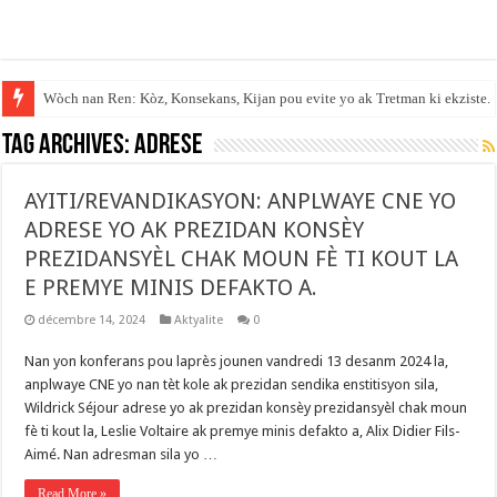
Wòch nan Ren: Kòz, Konsekans, Kijan pou evite yo ak Tretman ki ekziste.
Tag Archives:
Adrese
AYITI/REVANDIKASYON: ANPLWAYE CNE YO
ADRESE YO AK PREZIDAN KONSÈY
PREZIDANSYÈL CHAK MOUN FÈ TI KOUT LA
E PREMYE MINIS DEFAKTO A.
décembre 14, 2024
Aktyalite
0
Nan yon konferans pou laprès jounen vandredi 13 desanm 2024 la,
anplwaye CNE yo nan tèt kole ak prezidan sendika enstitisyon sila,
Wildrick Séjour adrese yo ak prezidan konsèy prezidansyèl chak moun
fè ti kout la, Leslie Voltaire ak premye minis defakto a, Alix Didier Fils-
Aimé. Nan adresman sila yo …
Read More »