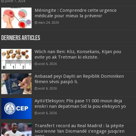
juillet 7, 2024
Méningite : Comprendre cette urgence
médicale pour mieux la prévenir
mars 24, 2026
Derniers articles
Wòch nan Ren: Kòz, Konsekans, Kijan pou
evite yo ak Tretman ki ekziste.
août 6, 2026
Anbasad peyi Dayiti an Repiblik Dominiken
fèmen sèvis paspò li.
août 6, 2026
Ayiti/Eleksyon: Plis pase 11 000 moun deja
enskri nan depatman Sid la pou eleksyon yo
août 6, 2026
Transfert record au Real Madrid : la pépite
ivoirienne Yan Diomandé s’engage jusqu’en