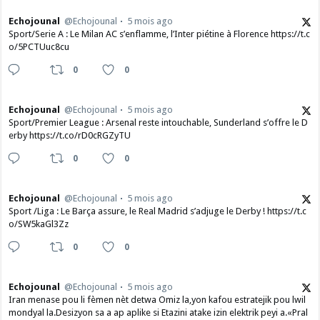
Echojounal
@Echojounal
5 mois ago
Sport/Serie A : Le Milan AC s’enflamme, l’Inter piétine à Florence https://t.c
o/5PCTUuc8cu
0
0
Echojounal
@Echojounal
5 mois ago
Sport/Premier League : Arsenal reste intouchable, Sunderland s’offre le D
erby https://t.co/rD0cRGZyTU
0
0
Echojounal
@Echojounal
5 mois ago
Sport /Liga : Le Barça assure, le Real Madrid s’adjuge le Derby ! https://t.c
o/SW5kaGl3Zz
0
0
Echojounal
@Echojounal
5 mois ago
Iran menase pou li fèmen nèt detwa Omiz la,yon kafou estratejik pou lwil
mondyal la.Desizyon sa a ap aplike si Etazini atake izin elektrik peyi a.​«Pral