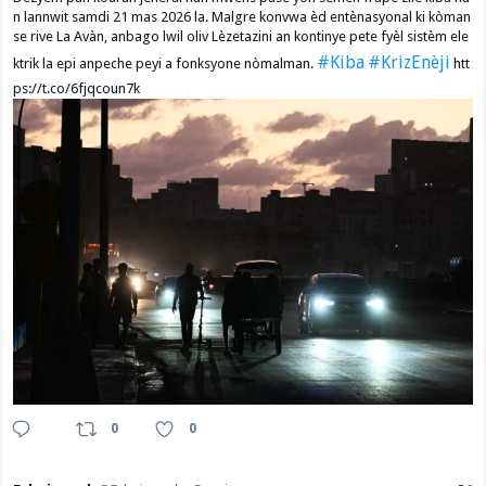
n lannwit samdi 21 mas 2026 la. Malgre konvwa èd entènasyonal ki kòman
se rive La Avàn, anbago lwil oliv Lèzetazini an kontinye pete fyèl sistèm ele
#Kiba
#KrizEnèji
ktrik la epi anpeche peyi a fonksyone nòmalman.
htt
ps://t.co/6fjqcoun7k
0
0