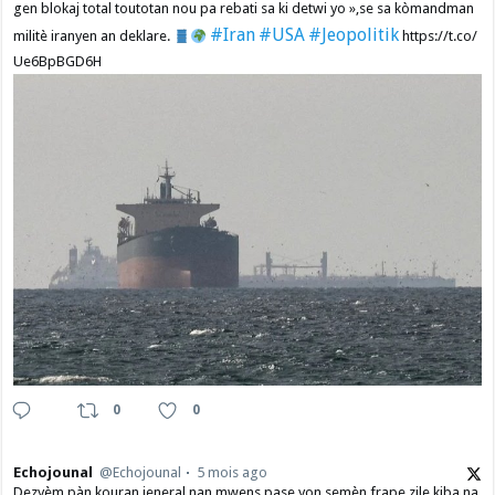
gen blokaj total toutotan nou pa rebati sa ki detwi yo »,se sa kòmandman
#Iran
#USA
#Jeopolitik
militè iranyen an deklare.
https://t.co/
Ue6BpBGD6H
0
0
Echojounal
@Echojounal
5 mois ago
Dezyèm pàn kouran jeneral nan mwens pase yon semèn frape zile kiba na