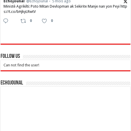
Echojounal
@Echojounal
5 mois ago
Ministè Agrikilti: Poto Mitan Devlopman ak Sekirite Manje nan yon Peyi http
s://t.co/bHjkyLRwtV
0
0
Follow Us
Can not find the user!
Echojounal