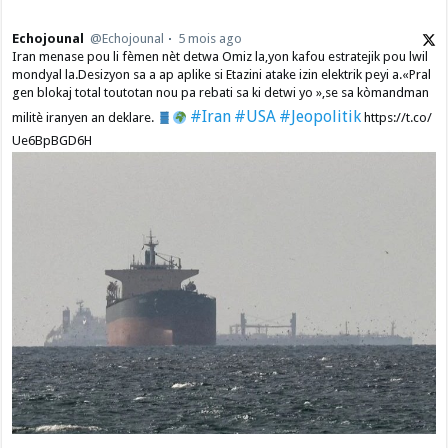
Echojounal
@Echojounal
5 mois ago
Iran menase pou li fèmen nèt detwa Omiz la,yon kafou estratejik pou lwil
mondyal la.Desizyon sa a ap aplike si Etazini atake izin elektrik peyi a.​«Pral
gen blokaj total toutotan nou pa rebati sa ki detwi yo »,se sa kòmandman
#Iran
#USA
#Jeopolitik
militè iranyen an deklare.
https://t.co/
Ue6BpBGD6H