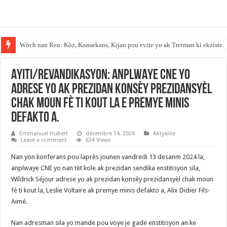
Wòch nan Ren: Kòz, Konsekans, Kijan pou evite yo ak Tretman ki ekziste.
AYITI/REVANDIKASYON: ANPLWAYE CNE YO
ADRESE YO AK PREZIDAN KONSÈY PREZIDANSYÈL
CHAK MOUN FÈ TI KOUT LA E PREMYE MINIS
DEFAKTO A.
Emmanuel Hubert
décembre 14, 2024
Aktyalite
Leave a comment
634 Views
Nan yon konferans pou laprès jounen vandredi 13 desanm 2024 la,
anplwaye CNE yo nan tèt kole ak prezidan sendika enstitisyon sila,
Wildrick Séjour adrese yo ak prezidan konsèy prezidansyèl chak moun
fè ti kout la, Leslie Voltaire ak premye minis defakto a, Alix Didier Fils-
Aimé.
Nan adresman sila yo mande pou voye je gade enstitisyon an ke