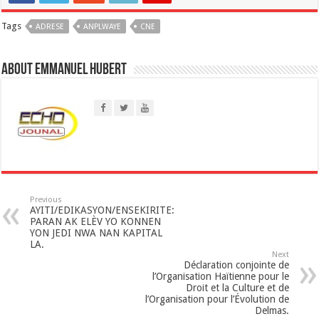
a
Tags
ADRESE
t
ANPLWAYE
CNE
s
About Emmanuel Hubert
A
p
p
Previous
AYITI/EDIKASYON/ENSEKIRITE:
PARAN AK ELÈV YO KONNEN
YON JEDI NWA NAN KAPITAL
LA.
Next
Déclaration conjointe de
l’Organisation Haïtienne pour le
Droit et la Culture et de
l’Organisation pour l’Évolution de
Delmas.