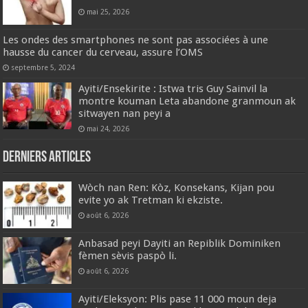
mai 25, 2026
Les ondes des smartphones ne sont pas associées à une
hausse du cancer du cerveau, assure l’OMS
septembre 5, 2024
‎Ayiti/Ensekirite : Istwa tris Guy Sainvil la
‎montre kouman Leta abandone granmoun ak
sitwayen nan peyi a
mai 24, 2026
Derniers articles
Wòch nan Ren: Kòz, Konsekans, Kijan pou
evite yo ak Tretman ki ekziste.
août 6, 2026
Anbasad peyi Dayiti an Repiblik Dominiken
fèmen sèvis paspò li.
août 6, 2026
Ayiti/Eleksyon: Plis pase 11 000 moun deja