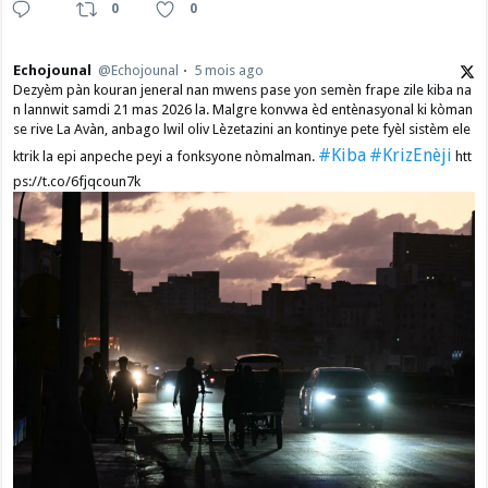
0
0
Echojounal
@Echojounal
5 mois ago
Dezyèm pàn kouran jeneral nan mwens pase yon semèn frape zile kiba na
n lannwit samdi 21 mas 2026 la. Malgre konvwa èd entènasyonal ki kòman
se rive La Avàn, anbago lwil oliv Lèzetazini an kontinye pete fyèl sistèm ele
#Kiba
#KrizEnèji
ktrik la epi anpeche peyi a fonksyone nòmalman.
htt
ps://t.co/6fjqcoun7k