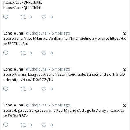
https://t.co/QHHLIbRitb
https://t.co/QHHLIbRitb
0
0
Echojounal
@Echojounal
5 mois ago
Sport/Serie A : Le Milan AC s’enflamme, l’Inter piétine à Florence https://t.c
o/5PCTUuc8cu
0
0
Echojounal
@Echojounal
5 mois ago
Sport/Premier League : Arsenal reste intouchable, Sunderland s’offre le D
erby https://t.co/rD0cRGZyTU
0
0
Echojounal
@Echojounal
5 mois ago
Sport /Liga : Le Barça assure, le Real Madrid s’adjuge le Derby ! https://t.c
o/SW5kaGl3Zz
0
0