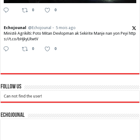
0
0
Echojounal
@Echojounal
5 mois ago
Ministè Agrikilti: Poto Mitan Devlopman ak Sekirite Manje nan yon Peyi http
s://t.co/bHjkyLRwtV
0
0
Follow Us
Can not find the user!
Echojounal