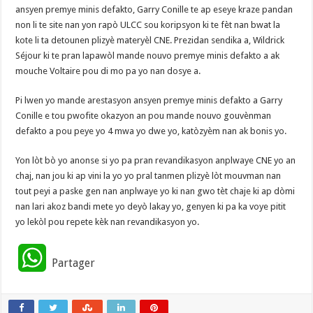
ansyen premye minis defakto, Garry Conille te ap eseye kraze pandan
non li te site nan yon rapò ULCC sou koripsyon ki te fèt nan bwat la
kote li ta detounen plizyè materyèl CNE. Prezidan sendika a, Wildrick
Séjour ki te pran lapawòl mande nouvo premye minis defakto a ak
mouche Voltaire pou di mo pa yo nan dosye a.
Pi lwen yo mande arestasyon ansyen premye minis defakto a Garry
Conille e tou pwofite okazyon an pou mande nouvo gouvènman
defakto a pou peye yo 4 mwa yo dwe yo, katòzyèm nan ak bonis yo.
Yon lòt bò yo anonse si yo pa pran revandikasyon anplwaye CNE yo an
chaj, nan jou ki ap vini la yo yo pral tanmen plizyè lòt mouvman nan
tout peyi a paske gen nan anplwaye yo ki nan gwo tèt chaje ki ap dòmi
nan lari akoz bandi mete yo deyò lakay yo, genyen ki pa ka voye pitit
yo lekòl pou repete kèk nan revandikasyon yo.
W
Partager
h