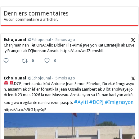
Derniers commentaires
Aucun commentaire à afficher.
Echojounal
@Echojounal
5 mois ago
Chanjman nan Tèt ONA: Alix Didier Fils-Aimé Jwe yon Kat Estratejik ak Love
ly François ak D’Jhonson Absolu https://t.co/wkIZiemsNL
0
0
Echojounal
@Echojounal
5 mois ago
DCPJ mete anba kòd Antoine Jean Simon Fénélon, Direktè Imigrasyo
n, ansanm ak chèf enfòmatik la Jean Osselin Lambert ak 3 lòt anplwaye jo
di lendi 23 mas 2026 la nan Musseau. Arestasyon sa fèt nan kad yon ankèt
#Ayiti
#DCPJ
#Imigrasyon
sou gwo iregilarite nan livrezon paspò.
https://t.co/sBtG1pyKqP