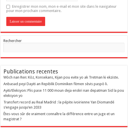
Enregistrer mon nom, mon e-mail et mon site dans le navigateur
pour mon prochain commentaire.
Rechercher
Publications recentes
Wòch nan Ren: Kòz, Konsekans, Kijan pou evite yo ak Tretman ki ekziste.
Anbasad peyi Dayiti an Repiblik Dominiken fèmen sèvis paspò li.
Ayiti/Eleksyon: Plis pase 11 000 moun deja enskri nan depatman Sid la pou
eleksyon yo
Transfert record au Real Madrid : la pépite ivoirienne Yan Diomandé
s’engage jusqu’en 2033
Êtes-vous sûr de vraiment connaître la différence entre un juge et un
magistrat ?