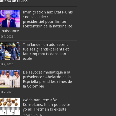
rniers articles
Immigration aux États-Unis
: nouveau décret
présidentiel pour limiter
l’obtention de la nationalité
a naissance
oût 7, 2026
Thaïlande : un adolescent
tué ses grands-parents et
fait cinq morts dans son
école
oût 7, 2026
De l’avocat médiatique à la
présidence : Abelardo de la
Espriella prend les rênes de
la Colombie
oût 7, 2026
Wòch nan Ren: Kòz,
Konsekans, Kijan pou evite
yo ak Tretman ki ekziste.
août 6, 2026