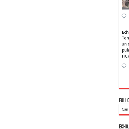
Ech
Ten
un 
pul
HCP
Foll
Can 
Echo