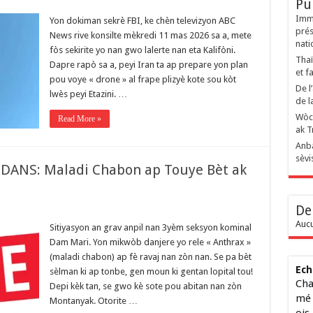
Pu
Immi
Yon dokiman sekrè FBI, ke chèn televizyon ABC
prés
News rive konsilte mèkredi 11 mas 2026 sa a, mete
nati
fòs sekirite yo nan gwo lalerte nan eta Kalifòni.
Thaï
Dapre rapò sa a, peyi Iran ta ap prepare yon plan
et f
pou voye « drone » al frape plizyè kote sou kòt
De l
lwès peyi Etazini. …
de l
Wòch
Read More »
ak T
Anba
sèvi
DANS: Maladi Chabon ap Touye Bèt ak
De
Aucu
Sitiyasyon an grav anpil nan 3yèm seksyon kominal
Dam Mari. Yon mikwòb danjere yo rele « Anthrax »
(maladi chabon) ap fè ravaj nan zòn nan. Se pa bèt
Ech
sèlman ki ap tonbe, gen moun ki gentan lopital tou! ​
Cha
Depi kèk tan, se gwo kè sote pou abitan nan zòn
mé 
Montanyak. Otorite …