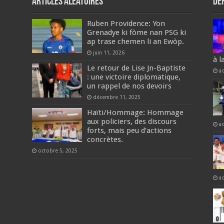
Articles aléatoires
De
‎Ruben Providence: Yon
Grenadye ki fòme nan PSG ki
ap trase chemen li an Ewòp.
juin 11, 2026
à l
Le retour de Lise Jn-Baptiste
a
: une victoire diplomatique,
un rappel de nos devoirs
décembre 11, 2025
Haïti/Hommage: Hommage
aux policiers, des discours
a
forts, mais peu d’actions
concrètes.
octobre 5, 2025
a