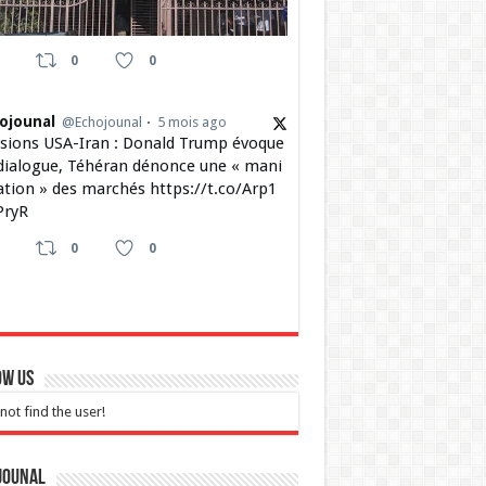
0
0
ojounal
@Echojounal
5 mois ago
sions USA-Iran : Donald Trump évoque
dialogue, Téhéran dénonce une « mani
ation » des marchés https://t.co/Arp1
ryR
0
0
ow Us
not find the user!
jounal