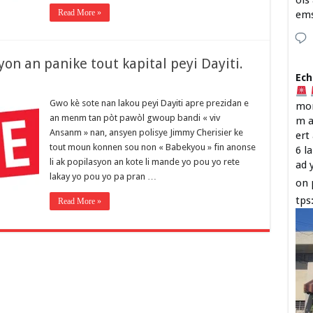
ois
Read More »
em
yon an panike tout kapital peyi Dayiti.
Ech
Gwo kè sote nan lakou peyi Dayiti apre prezidan e
mon
an menm tan pòt pawòl gwoup bandi « viv
m a
Ansanm » nan, ansyen polisye Jimmy Cherisier ke
ert
tout moun konnen sou non « Babekyou » fin anonse
6 l
li ak popilasyon an kote li mande yo pou yo rete
ad 
lakay yo pou yo pa pran …
on 
tps
Read More »