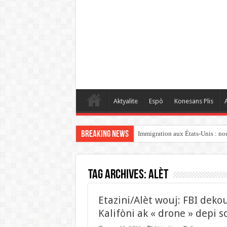
Aktyalite
Espò
Konesans Plis
A
Breaking News
Immigration aux États-Unis : nouv
Tag Archives:
Alèt
Etazini/Alèt wouj: FBI deko
Kalifòni ak « drone » depi 