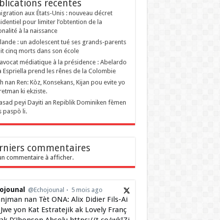
blications recentes
gration aux États-Unis : nouveau décret
identiel pour limiter l’obtention de la
onalité à la naissance
lande : un adolescent tué ses grands-parents
ait cinq morts dans son école
’avocat médiatique à la présidence : Abelardo
a Espriella prend les rênes de la Colombie
 nan Ren: Kòz, Konsekans, Kijan pou evite yo
retman ki ekziste.
sad peyi Dayiti an Repiblik Dominiken fèmen
s paspò li.
rniers commentaires
n commentaire à afficher.
ojounal
@Echojounal
5 mois ago
njman nan Tèt ONA: Alix Didier Fils-Ai
Jwe yon Kat Estratejik ak Lovely Franç