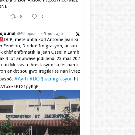
 ak D’Jhonson Absolu https://t.co/wkIZi
sNL
0
0
ojounal
@Echojounal
5 mois ago
DCPJ mete anba kòd Antoine Jean Si
 Fénélon, Direktè Imigrasyon, ansan
k chèf enfòmatik la Jean Osselin Lamb
 ak 3 lòt anplwaye jodi lendi 23 mas 202
a nan Musseau. Arestasyon sa fèt nan k
yon ankèt sou gwo iregilarite nan livrez
#Ayiti
#DCPJ
#Imigrasyon
paspò.
ht
://t.co/sBtG1pyKqP