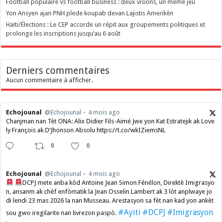
Football populaire vs football business : deux visions, un même jeu
Yon Ansyen ajan PNH plede koupab devan Lajistis Amerikèn
Haïti/Élections : Le CEP accorde un répit aux groupements politiques et
prolonge les inscriptions jusqu’au 6 août
Derniers commentaires
Aucun commentaire à afficher.
Echojounal
@Echojounal
4 mois ago
Chanjman nan Tèt ONA: Alix Didier Fils-Aimé Jwe yon Kat Estratejik ak Love
ly François ak D’Jhonson Absolu https://t.co/wkIZiemsNL
0
0
Echojounal
@Echojounal
4 mois ago
DCPJ mete anba kòd Antoine Jean Simon Fénélon, Direktè Imigrasyo
n, ansanm ak chèf enfòmatik la Jean Osselin Lambert ak 3 lòt anplwaye jo
di lendi 23 mas 2026 la nan Musseau. Arestasyon sa fèt nan kad yon ankèt
#Ayiti
#DCPJ
#Imigrasyon
sou gwo iregilarite nan livrezon paspò.