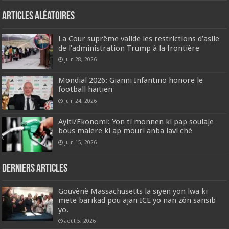
Articles aléatoires
La Cour suprême valide les restrictions d’asile
de l’administration Trump à la frontière
juin 28, 2026
Mondial 2026: Gianni Infantino honore le
football haïtien
juin 24, 2026
Ayiti/Ekonomi: Yon ti monnen ki pap soulaje
bous malere ki ap mouri anba lavi chè
juin 15, 2026
Derniers articles
Gouvènè Massachusetts la siyen yon lwa ki
mete barikad pou ajan ICE yo nan zòn sansib
yo.
août 5, 2026