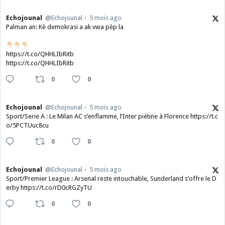
Echojounal
@Echojounal
5 mois ago
Palman an: Kè demokrasi a ak vwa pèp la
https://t.co/QHHLIbRitb
https://t.co/QHHLIbRitb
0
0
Echojounal
@Echojounal
5 mois ago
Sport/Serie A : Le Milan AC s’enflamme, l’Inter piétine à Florence https://t.c
o/5PCTUuc8cu
0
0
Echojounal
@Echojounal
5 mois ago
Sport/Premier League : Arsenal reste intouchable, Sunderland s’offre le D
erby https://t.co/rD0cRGZyTU
0
0