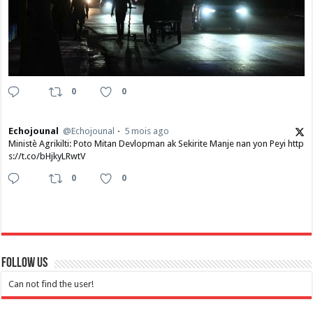
0
0
Echojounal
@Echojounal
5 mois ago
Ministè Agrikilti: Poto Mitan Devlopman ak Sekirite Manje nan yon Peyi http
s://t.co/bHjkyLRwtV
0
0
Follow Us
Can not find the user!