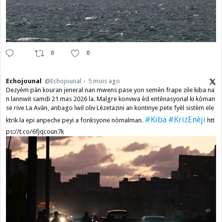
0
0
Echojounal
@Echojounal
5 mois ago
Dezyèm pàn kouran jeneral nan mwens pase yon semèn frape zile kiba na
n lannwit samdi 21 mas 2026 la. Malgre konvwa èd entènasyonal ki kòman
se rive La Avàn, anbago lwil oliv Lèzetazini an kontinye pete fyèl sistèm ele
#Kiba
#KrizEnèji
ktrik la epi anpeche peyi a fonksyone nòmalman.
htt
ps://t.co/6fjqcoun7k