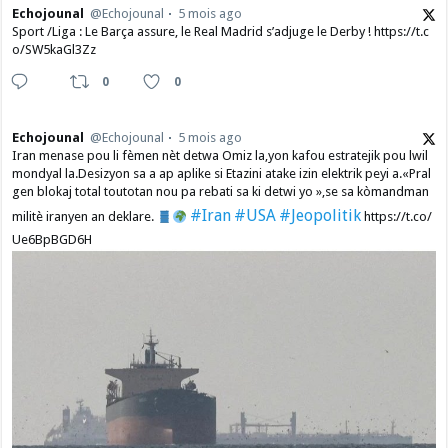
Echojounal
@Echojounal
5 mois ago
Sport /Liga : Le Barça assure, le Real Madrid s’adjuge le Derby ! https://t.c
o/SW5kaGl3Zz
0
0
Echojounal
@Echojounal
5 mois ago
Iran menase pou li fèmen nèt detwa Omiz la,yon kafou estratejik pou lwil
mondyal la.Desizyon sa a ap aplike si Etazini atake izin elektrik peyi a.​«Pral
gen blokaj total toutotan nou pa rebati sa ki detwi yo »,se sa kòmandman
#Iran
#USA
#Jeopolitik
militè iranyen an deklare.
https://t.co/
Ue6BpBGD6H