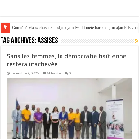
Gouvènè Massachusetts la siyen yon lwa ki mete barikad pou ajan ICE yo n
Tag Archives:
Assises
Sans les femmes, la démocratie haïtienne
restera inachevée
décembre 9, 2025
Aktyalite
0