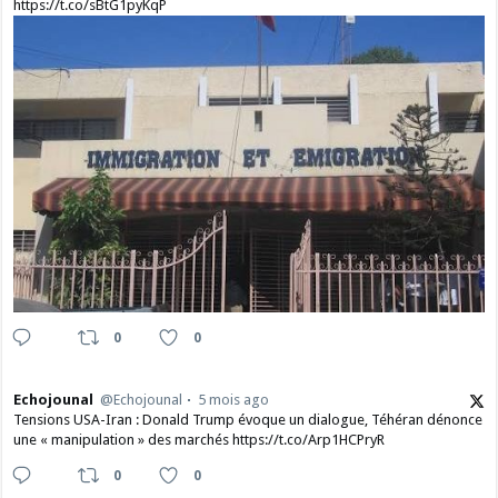
https://t.co/sBtG1pyKqP
0
0
Echojounal
@Echojounal
5 mois ago
Tensions USA-Iran : Donald Trump évoque un dialogue, Téhéran dénonce
une « manipulation » des marchés https://t.co/Arp1HCPryR
0
0