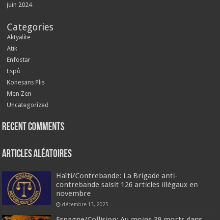
juin 2024
Categories
Aktyalite
Atik
Enfostar
Espò
Konesans Plis
Men Zen
Uncategorized
Recent Comments
Articles aléatoires
Haïti/Contrebande: La Brigade anti-
contrebande saisit 126 articles illégaux en
novembre
décembre 13, 2025
‎Espagne/Collision: Au moins 39 morts dans