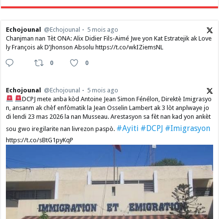
Echojounal
@Echojounal
5 mois ago
Chanjman nan Tèt ONA: Alix Didier Fils-Aimé Jwe yon Kat Estratejik ak Love
ly François ak D’Jhonson Absolu https://t.co/wkIZiemsNL
0
0
Echojounal
@Echojounal
5 mois ago
DCPJ mete anba kòd Antoine Jean Simon Fénélon, Direktè Imigrasyo
n, ansanm ak chèf enfòmatik la Jean Osselin Lambert ak 3 lòt anplwaye jo
di lendi 23 mas 2026 la nan Musseau. Arestasyon sa fèt nan kad yon ankèt
#Ayiti
#DCPJ
#Imigrasyon
sou gwo iregilarite nan livrezon paspò.
https://t.co/sBtG1pyKqP