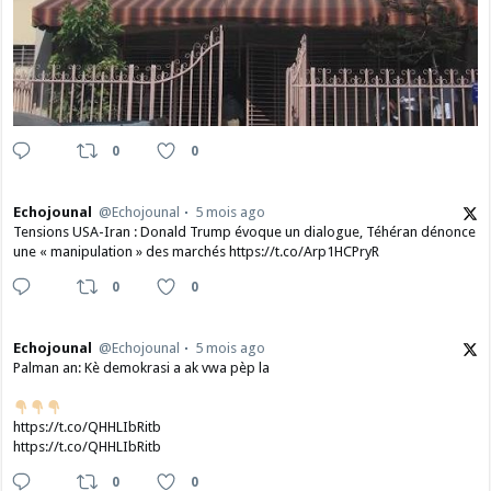
0
0
Echojounal
@Echojounal
5 mois ago
Tensions USA-Iran : Donald Trump évoque un dialogue, Téhéran dénonce
une « manipulation » des marchés https://t.co/Arp1HCPryR
0
0
Echojounal
@Echojounal
5 mois ago
Palman an: Kè demokrasi a ak vwa pèp la
https://t.co/QHHLIbRitb
https://t.co/QHHLIbRitb
0
0