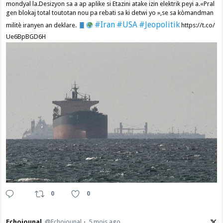
mondyal la.Desizyon sa a ap aplike si Etazini atake izin elektrik peyi a.​«Pral
gen blokaj total toutotan nou pa rebati sa ki detwi yo »,se sa kòmandman
#Iran
#USA
#Jeopolitik
militè iranyen an deklare.
https://t.co/
Ue6BpBGD6H
0
0
Echojounal
@Echojounal
5 mois ago