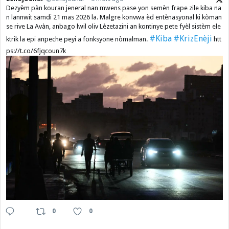
Dezyèm pàn kouran jeneral nan mwens pase yon semèn frape zile kiba na
n lannwit samdi 21 mas 2026 la. Malgre konvwa èd entènasyonal ki kòman
se rive La Avàn, anbago lwil oliv Lèzetazini an kontinye pete fyèl sistèm ele
#Kiba
#KrizEnèji
ktrik la epi anpeche peyi a fonksyone nòmalman.
htt
ps://t.co/6fjqcoun7k
0
0