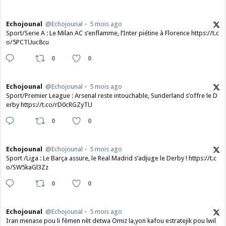
Echojounal
@Echojounal
5 mois ago
Sport/Serie A : Le Milan AC s’enflamme, l’Inter piétine à Florence https://t.c
o/5PCTUuc8cu
0
0
Echojounal
@Echojounal
5 mois ago
Sport/Premier League : Arsenal reste intouchable, Sunderland s’offre le D
erby https://t.co/rD0cRGZyTU
0
0
Echojounal
@Echojounal
5 mois ago
Sport /Liga : Le Barça assure, le Real Madrid s’adjuge le Derby ! https://t.c
o/SW5kaGl3Zz
0
0
Echojounal
@Echojounal
5 mois ago
Iran menase pou li fèmen nèt detwa Omiz la,yon kafou estratejik pou lwil