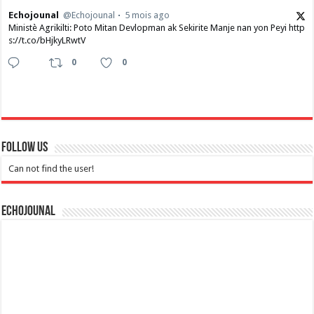
Echojounal
@Echojounal
5 mois ago
Ministè Agrikilti: Poto Mitan Devlopman ak Sekirite Manje nan yon Peyi http
s://t.co/bHjkyLRwtV
0
0
Follow Us
Can not find the user!
Echojounal