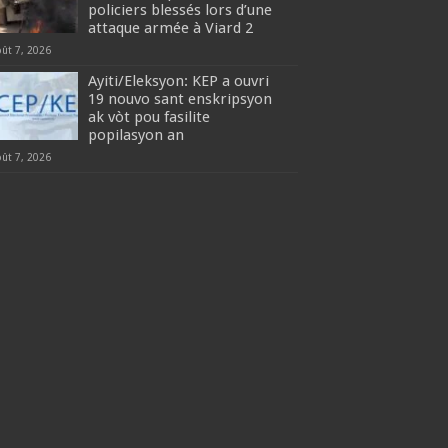
policiers blessés lors d’une
attaque armée à Viard 2
oût 7, 2026
‎Ayiti/Eleksyon: KEP a ouvri
19 nouvo sant enskripsyon
ak vòt pou fasilite
popilasyon an
oût 7, 2026