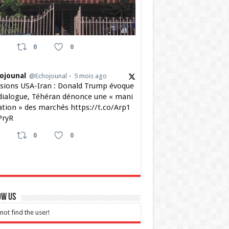
0
0
ojounal
@Echojounal
5 mois ago
sions USA-Iran : Donald Trump évoque
dialogue, Téhéran dénonce une « mani
ation » des marchés https://t.co/Arp1
ryR
0
0
ow Us
not find the user!