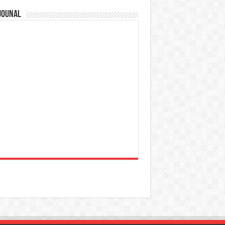
jounal