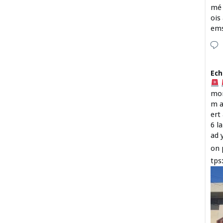
mé 
ois
em
Ech
mon
m a
ert
6 l
ad 
on 
tps