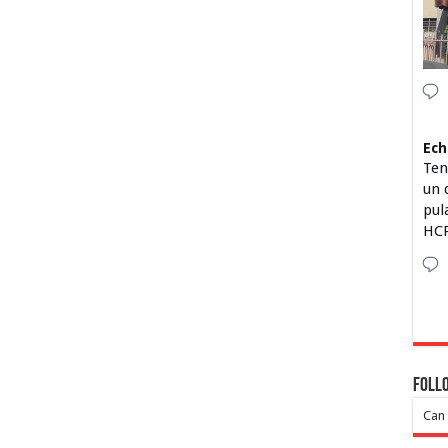
Ech
Ten
un 
pul
HCP
Foll
Can 