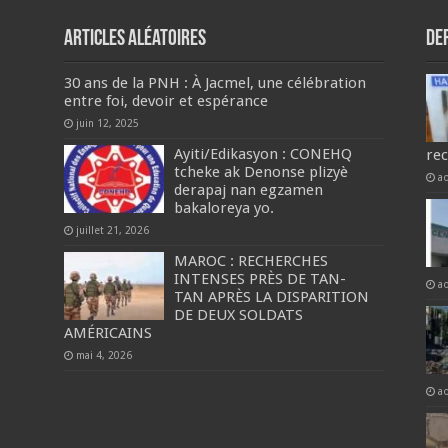
Articles aléatoires
De
30 ans de la PNH : À Jacmel, une célébration
entre foi, devoir et espérance
juin 12, 2025
Ayiti/Edikasyon : CONEHQ
re
tcheke ak Denonse plizyè
a
derapaj nan egzamen
bakaloreya yo.
juillet 21, 2026
MAROC : RECHERCHES
INTENSES PRÈS DE TAN-
a
TAN APRÈS LA DISPARITION
DE DEUX SOLDATS
AMÉRICAINS
mai 4, 2026
a