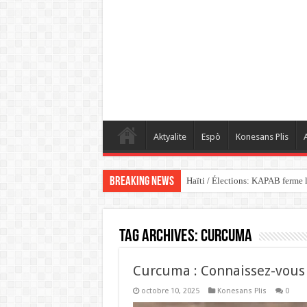
Aktyalite
Espò
Konesans Plis
A
Breaking News
Haïti / Élections: KAPAB ferme l
Tag Archives:
Curcuma
Curcuma : Connaissez-vous 
octobre 10, 2025
Konesans Plis
0