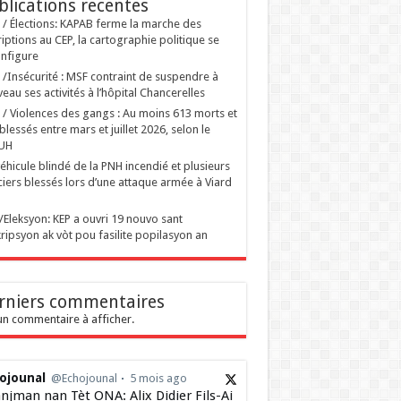
blications recentes
i / Élections: KAPAB ferme la marche des
riptions au CEP, la cartographie politique se
nfigure
i /Insécurité : MSF contraint de suspendre à
eau ses activités à l’hôpital Chancerelles
i / Violences des gangs : Au moins 613 morts et
blessés entre mars et juillet 2026, selon le
UH
éhicule blindé de la PNH incendié et plusieurs
ciers blessés lors d’une attaque armée à Viard
ti/Eleksyon: KEP a ouvri 19 nouvo sant
ripsyon ak vòt pou fasilite popilasyon an
rniers commentaires
n commentaire à afficher.
ojounal
@Echojounal
5 mois ago
njman nan Tèt ONA: Alix Didier Fils-Ai