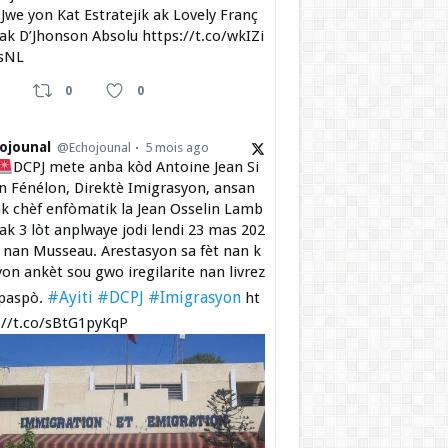
Jwe yon Kat Estratejik ak Lovely Franç
 ak D’Jhonson Absolu https://t.co/wkIZi
sNL
0
0
ojounal
@Echojounal
5 mois ago
DCPJ mete anba kòd Antoine Jean Si
 Fénélon, Direktè Imigrasyon, ansan
k chèf enfòmatik la Jean Osselin Lamb
 ak 3 lòt anplwaye jodi lendi 23 mas 202
a nan Musseau. Arestasyon sa fèt nan k
yon ankèt sou gwo iregilarite nan livrez
#Ayiti
#DCPJ
#Imigrasyon
paspò.
ht
://t.co/sBtG1pyKqP