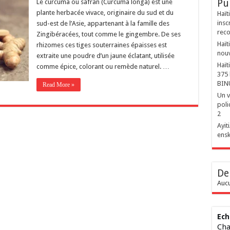
Pu
Le curcuma ou safran (Curcuma longa) est une
plante herbacée vivace, originaire du sud et du
Haït
insc
sud-est de l’Asie, appartenant à la famille des
reco
Zingibéracées, tout comme le gingembre. De ses
Haït
rhizomes ces tiges souterraines épaisses est
nouv
extraite une poudre d’un jaune éclatant, utilisée
Haït
comme épice, colorant ou remède naturel. …
375 
BIN
Read More »
Un v
poli
2
‎Ayi
ensk
De
Aucu
Ech
Cha