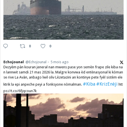
0
0
Echojounal
@Echojounal
5 mois ago
Dezyèm pàn kouran jeneral nan mwens pase yon semèn frape zile kiba na
n lannwit samdi 21 mas 2026 la. Malgre konvwa èd entènasyonal ki kòman
se rive La Avàn, anbago lwil oliv Lèzetazini an kontinye pete fyèl sistèm ele
#Kiba
#KrizEnèji
ktrik la epi anpeche peyi a fonksyone nòmalman.
htt
ps://t.co/6fjqcoun7k