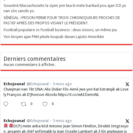
Gouvènè Massachusetts la siyen yon lwa ki mete barikad pou ajan ICE yo
nan zòn sansib yo.
SÉNÉGAL : PRISON FERME POUR TROIS CHRONIQUEURS PROCHES DE
PASTEF APRÈS DES PROPOS VISANT LE PRÉSIDENT
Football populaire vs football business : deux visions, un même jeu
Yon Ansyen ajan PNH plede koupab devan Lajistis Amerikèn
Derniers commentaires
Aucun commentaire à afficher.
Echojounal
@Echojounal
5 mois ago
Chanjman nan Tèt ONA: Alix Didier Fils-Aimé Jwe yon Kat Estratejik ak Love
ly François ak D’Jhonson Absolu https://t.co/wkIZiemsNL
0
0
Echojounal
@Echojounal
5 mois ago
DCPJ mete anba kòd Antoine Jean Simon Fénélon, Direktè Imigrasyo
n, ansanm ak chèf enfòmatik la Jean Osselin Lambert ak 3 lòt anplwaye jo