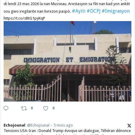
di lendi 23 mas 2026 la nan Musseau. Arestasyon sa fèt nan kad yon ankèt
#Ayiti
#DCPJ
#Imigrasyon
sou gwo iregilarite nan livrezon paspò.
https://t.co/sBtG1pyKqP
0
0
Echojounal
@Echojounal
5 mois ago
Tensions USA-Iran : Donald Trump évoque un dialogue, Téhéran dénonce