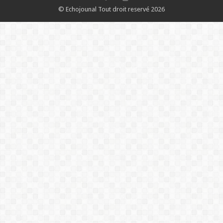
© Echojounal Tout droit reservé 2026