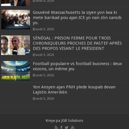
août 6, 2026
Gouvènè Massachusetts la siyen yon lwa ki
mete barikad pou ajan ICE yo nan zòn sansib
yo.
août 5, 2026
SÉNÉGAL : PRISON FERME POUR TROIS
CHRONIQUEURS PROCHES DE PASTEF APRÈS
DES PROPOS VISANT LE PRÉSIDENT
août 5, 2026
Football populaire vs football business : deux
visions, un même jeu
août 5, 2026
Yon Ansyen ajan PNH plede koupab devan
Lajistis Amerikèn
août 5, 2026
Kreye pa
JGB Solutions