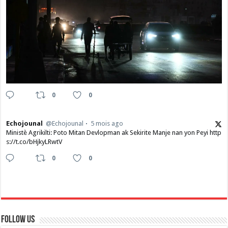
0
0
Echojounal
@Echojounal
5 mois ago
Ministè Agrikilti: Poto Mitan Devlopman ak Sekirite Manje nan yon Peyi http
s://t.co/bHjkyLRwtV
0
0
Follow Us