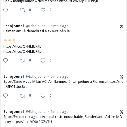
une « manipulation » des marchés https://t.co/Arp1HCPryR
0
0
Echojounal
@Echojounal
5 mois ago
Palman an: Kè demokrasi a ak vwa pèp la
https://t.co/QHHLIbRitb
https://t.co/QHHLIbRitb
0
0
Echojounal
@Echojounal
5 mois ago
Sport/Serie A : Le Milan AC s’enflamme, l’Inter piétine à Florence https://t.c
o/5PCTUuc8cu
0
0
Echojounal
@Echojounal
5 mois ago
Sport/Premier League : Arsenal reste intouchable, Sunderland s’offre le D
erby https://t.co/rD0cRGZyTU