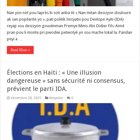
Nan yon nòt pou laprès ki soti anba tit « Nan mitan desizyon douloure
ak san popilarite yo », pati politik Inisyativ pou Devlope Ayiti (IDA)
reyaji sou desizyon gouvènman Premye Minis Alix Didier Fils-Aimé
pran pou li monte pri pwodwi petwolyè yo sou mache lokal la. ‎Pandan
peyi a …
Read More »
Élections en Haïti : « Une illusion
dangereuse » sans sécurité ni consensus,
prévient le parti IDA.
décembre 28, 2025
Aktyalite
0