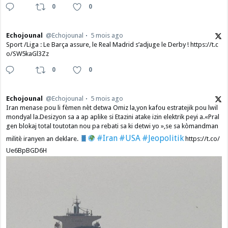
0
0
Echojounal
@Echojounal
5 mois ago
Sport /Liga : Le Barça assure, le Real Madrid s’adjuge le Derby ! https://t.c
o/SW5kaGl3Zz
0
0
Echojounal
@Echojounal
5 mois ago
Iran menase pou li fèmen nèt detwa Omiz la,yon kafou estratejik pou lwil
mondyal la.Desizyon sa a ap aplike si Etazini atake izin elektrik peyi a.​«Pral
gen blokaj total toutotan nou pa rebati sa ki detwi yo »,se sa kòmandman
#Iran
#USA
#Jeopolitik
militè iranyen an deklare.
https://t.co/
Ue6BpBGD6H