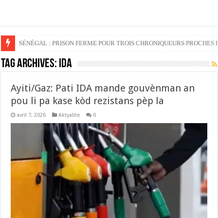
Football populaire vs football business : deux visions, un même jeu
Tag Archives:
IDA
‎Ayiti/Gaz: Pati IDA mande gouvènman an
pou li pa kase kòd rezistans pèp la
avril 7, 2026
Aktyalite
0