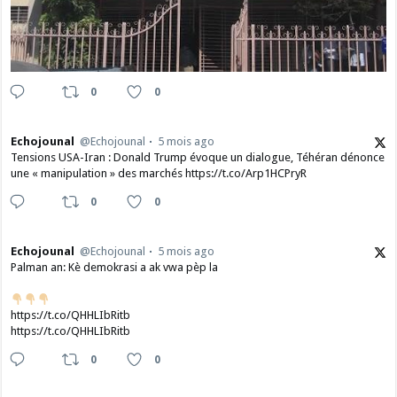
0
0
Echojounal
@Echojounal
5 mois ago
Tensions USA-Iran : Donald Trump évoque un dialogue, Téhéran dénonce
une « manipulation » des marchés https://t.co/Arp1HCPryR
0
0
Echojounal
@Echojounal
5 mois ago
Palman an: Kè demokrasi a ak vwa pèp la
https://t.co/QHHLIbRitb
https://t.co/QHHLIbRitb
0
0