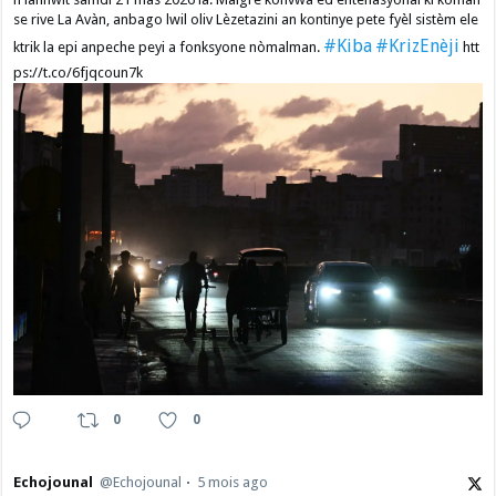
se rive La Avàn, anbago lwil oliv Lèzetazini an kontinye pete fyèl sistèm ele
#Kiba
#KrizEnèji
ktrik la epi anpeche peyi a fonksyone nòmalman.
htt
ps://t.co/6fjqcoun7k
0
0
Echojounal
@Echojounal
5 mois ago