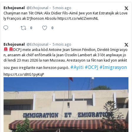
Echojounal
@Echojounal
5 mois ago
Chanjman nan Tèt ONA: Alix Didier Fils-Aimé Jwe yon Kat Estratejik ak Love
ly François ak D’Jhonson Absolu https://t.co/wkIZiemsNL
0
0
Echojounal
@Echojounal
5 mois ago
DCPJ mete anba kòd Antoine Jean Simon Fénélon, Direktè Imigrasyo
n, ansanm ak chèf enfòmatik la Jean Osselin Lambert ak 3 lòt anplwaye jo
di lendi 23 mas 2026 la nan Musseau. Arestasyon sa fèt nan kad yon ankèt
#Ayiti
#DCPJ
#Imigrasyon
sou gwo iregilarite nan livrezon paspò.
https://t.co/sBtG1pyKqP