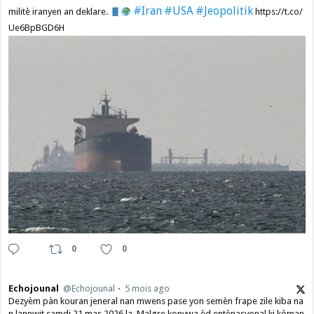
#Iran
#USA
#Jeopolitik
militè iranyen an deklare.
https://t.co/
Ue6BpBGD6H
0
0
Echojounal
@Echojounal
5 mois ago
Dezyèm pàn kouran jeneral nan mwens pase yon semèn frape zile kiba na
n lannwit samdi 21 mas 2026 la. Malgre konvwa èd entènasyonal ki kòman