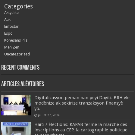
Categories
Aktyalite
Atik
Enfostar
Espò
Konesans Plis
Men Zen
Uncategorized
Recent Comments
Articles aléatoires
‎Digitalizasyon peman nan peyi Dayiti: BRH vle
modènize ak sekirize tranzaksyon finansyè
yo.
juillet 27, 2026
Haïti / Élections: KAPAB ferme la marche des
inscriptions au CEP, la cartographie politique