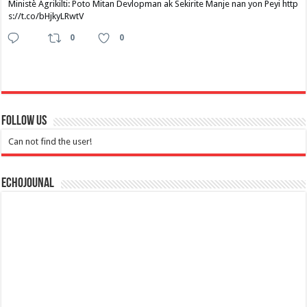
Ministè Agrikilti: Poto Mitan Devlopman ak Sekirite Manje nan yon Peyi http
s://t.co/bHjkyLRwtV
0
0
Follow Us
Can not find the user!
Echojounal