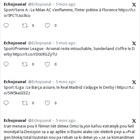
Echojounal
@Echojounal
5 mois ago
Sport/Serie A : Le Milan AC s’enflamme, l’Inter piétine à Florence https://t.c
o/5PCTUuc8cu
0
0
Echojounal
@Echojounal
5 mois ago
Sport/Premier League : Arsenal reste intouchable, Sunderland s’offre le D
erby https://t.co/rD0cRGZyTU
0
0
Echojounal
@Echojounal
5 mois ago
Sport /Liga : Le Barça assure, le Real Madrid s’adjuge le Derby ! https://t.c
o/SW5kaGl3Zz
0
0
Echojounal
@Echojounal
5 mois ago
Iran menase pou li fèmen nèt detwa Omiz la,yon kafou estratejik pou lwil
mondyal la.Desizyon sa a ap aplike si Etazini atake izin elektrik peyi a.​«Pral
gen blokaj total toutotan nou pa rebati sa ki detwi yo »,se sa kòmandman