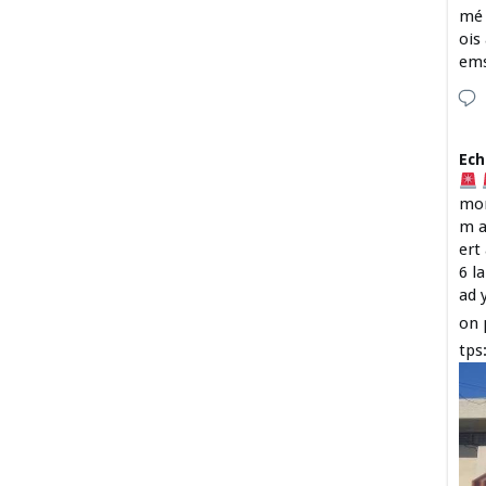
mé 
ois
em
Ech
mon
m a
ert
6 l
ad 
on 
tps