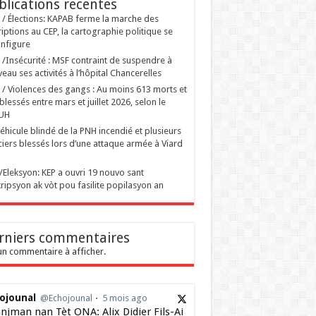
blications recentes
i / Élections: KAPAB ferme la marche des
riptions au CEP, la cartographie politique se
nfigure
i /Insécurité : MSF contraint de suspendre à
eau ses activités à l’hôpital Chancerelles
i / Violences des gangs : Au moins 613 morts et
blessés entre mars et juillet 2026, selon le
UH
éhicule blindé de la PNH incendié et plusieurs
ciers blessés lors d’une attaque armée à Viard
ti/Eleksyon: KEP a ouvri 19 nouvo sant
ripsyon ak vòt pou fasilite popilasyon an
rniers commentaires
n commentaire à afficher.
ojounal
@Echojounal
5 mois ago
njman nan Tèt ONA: Alix Didier Fils-Ai