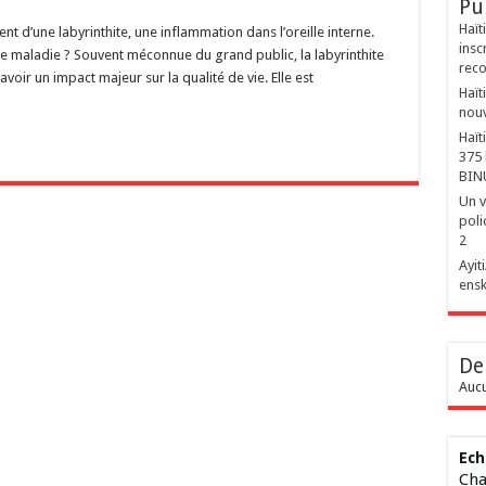
Pu
Haït
nt d’une labyrinthite, une inflammation dans l’oreille interne.
insc
te maladie ? Souvent méconnue du grand public, la labyrinthite
reco
 avoir un impact majeur sur la qualité de vie. Elle est
Haït
nouv
Haït
375 
BIN
Un v
poli
2
‎Ayi
ensk
De
Aucu
Ech
Cha