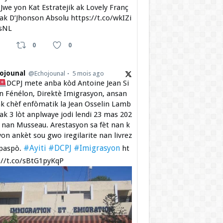
Jwe yon Kat Estratejik ak Lovely Franç
 ak D’Jhonson Absolu https://t.co/wkIZi
sNL
0
0
ojounal
@Echojounal
5 mois ago
DCPJ mete anba kòd Antoine Jean Si
 Fénélon, Direktè Imigrasyon, ansan
k chèf enfòmatik la Jean Osselin Lamb
 ak 3 lòt anplwaye jodi lendi 23 mas 202
a nan Musseau. Arestasyon sa fèt nan k
yon ankèt sou gwo iregilarite nan livrez
#Ayiti
#DCPJ
#Imigrasyon
paspò.
ht
://t.co/sBtG1pyKqP