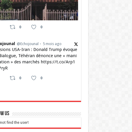
0
0
ojounal
@Echojounal
5 mois ago
sions USA-Iran : Donald Trump évoque
dialogue, Téhéran dénonce une « mani
ation » des marchés https://t.co/Arp1
ryR
0
0
ow Us
not find the user!