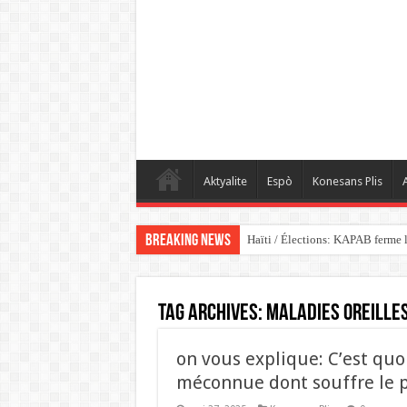
Aktyalite
Espò
Konesans Plis
A
Breaking News
Haïti / Élections: KAPAB ferme l
Tag Archives:
MALADIES OREILLE
on vous explique: C’est quoi
méconnue dont souffre le pr