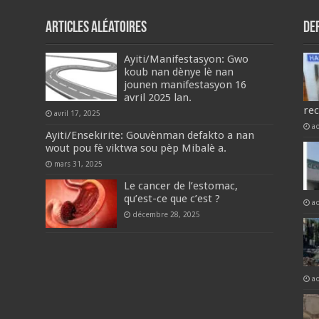
Articles aléatoires
De
Ayiti/Manifestasyon: Gwo
koub nan dènye lè nan
jounen manifestasyon 16
avril 2025 lan.
re
avril 17, 2025
a
Ayiti/Ensekirite: Gouvènman defakto a nan
wout pou fè viktwa sou pèp Mibalè a.
mars 31, 2025
Le cancer de l’estomac,
qu’est-ce que c’est ?
a
décembre 28, 2025
a