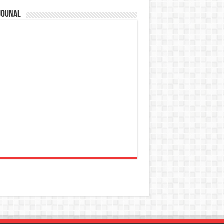
jounal