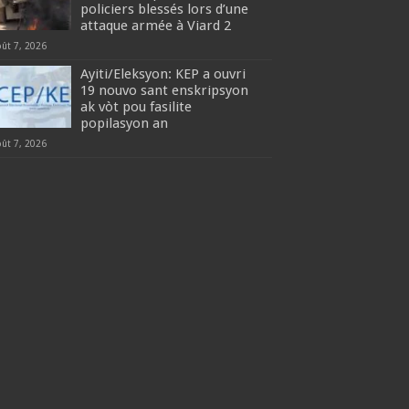
policiers blessés lors d’une
attaque armée à Viard 2
oût 7, 2026
‎Ayiti/Eleksyon: KEP a ouvri
19 nouvo sant enskripsyon
ak vòt pou fasilite
popilasyon an
oût 7, 2026