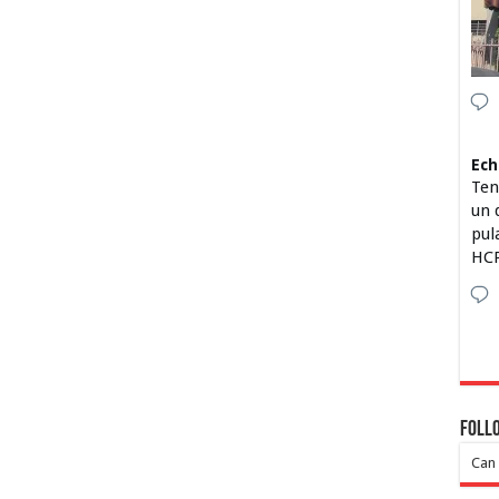
Ech
Ten
un 
pul
HCP
Foll
Can 