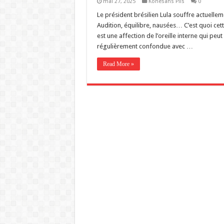
mai 27, 2025
Konesans Plis
0
Le président brésilien Lula souffre actuelleme
Audition, équilibre, nausées… C’est quoi cet
est une affection de l’oreille interne qui peut
régulièrement confondue avec …
Read More »