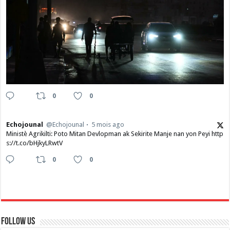
0
0
Echojounal
@Echojounal
5 mois ago
Ministè Agrikilti: Poto Mitan Devlopman ak Sekirite Manje nan yon Peyi http
s://t.co/bHjkyLRwtV
0
0
Follow Us