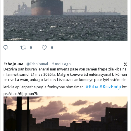
0
0
Echojounal
@Echojounal
5 mois ago
Dezyèm pàn kouran jeneral nan mwens pase yon semèn frape zile kiba na
n lannwit samdi 21 mas 2026 la. Malgre konvwa èd entènasyonal ki kòman
se rive La Avàn, anbago lwil oliv Lèzetazini an kontinye pete fyèl sistèm ele
#Kiba
#KrizEnèji
ktrik la epi anpeche peyi a fonksyone nòmalman.
htt
ps://t.co/6fjqcoun7k