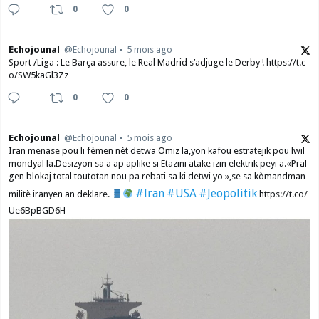
0
0
Echojounal
@Echojounal
5 mois ago
Sport /Liga : Le Barça assure, le Real Madrid s’adjuge le Derby ! https://t.c
o/SW5kaGl3Zz
0
0
Echojounal
@Echojounal
5 mois ago
Iran menase pou li fèmen nèt detwa Omiz la,yon kafou estratejik pou lwil
mondyal la.Desizyon sa a ap aplike si Etazini atake izin elektrik peyi a.​«Pral
gen blokaj total toutotan nou pa rebati sa ki detwi yo »,se sa kòmandman
#Iran
#USA
#Jeopolitik
militè iranyen an deklare.
https://t.co/
Ue6BpBGD6H