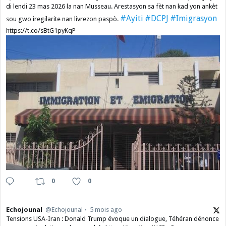
di lendi 23 mas 2026 la nan Musseau. Arestasyon sa fèt nan kad yon ankèt
#Ayiti
#DCPJ
#Imigrasyon
sou gwo iregilarite nan livrezon paspò.
https://t.co/sBtG1pyKqP
0
0
Echojounal
@Echojounal
5 mois ago
Tensions USA-Iran : Donald Trump évoque un dialogue, Téhéran dénonce