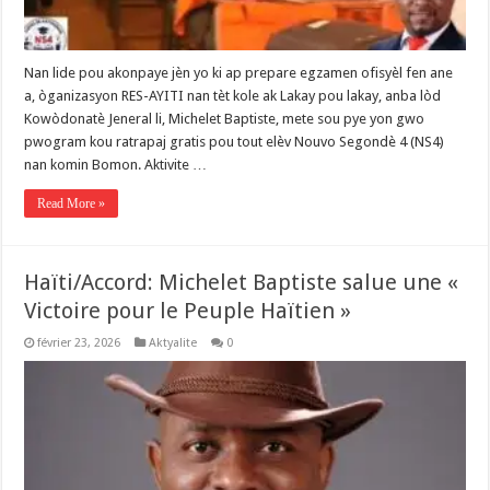
Nan lide pou akonpaye jèn yo ki ap prepare egzamen ofisyèl fen ane
a, òganizasyon RES-AYITI nan tèt kole ak Lakay pou lakay, anba lòd
Kowòdonatè Jeneral li, Michelet Baptiste, mete sou pye yon gwo
pwogram kou ratrapaj gratis pou tout elèv Nouvo Segondè 4 (NS4)
nan komin Bomon. Aktivite …
Read More »
Haïti/Accord: Michelet Baptiste salue une «
Victoire pour le Peuple Haïtien »
février 23, 2026
Aktyalite
0