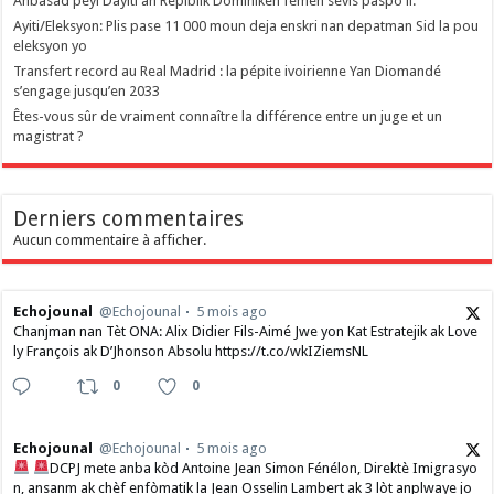
Anbasad peyi Dayiti an Repiblik Dominiken fèmen sèvis paspò li.
Ayiti/Eleksyon: Plis pase 11 000 moun deja enskri nan depatman Sid la pou
eleksyon yo
Transfert record au Real Madrid : la pépite ivoirienne Yan Diomandé
s’engage jusqu’en 2033
Êtes-vous sûr de vraiment connaître la différence entre un juge et un
magistrat ?
Derniers commentaires
Aucun commentaire à afficher.
Echojounal
@Echojounal
5 mois ago
Chanjman nan Tèt ONA: Alix Didier Fils-Aimé Jwe yon Kat Estratejik ak Love
ly François ak D’Jhonson Absolu https://t.co/wkIZiemsNL
0
0
Echojounal
@Echojounal
5 mois ago
DCPJ mete anba kòd Antoine Jean Simon Fénélon, Direktè Imigrasyo
n, ansanm ak chèf enfòmatik la Jean Osselin Lambert ak 3 lòt anplwaye jo