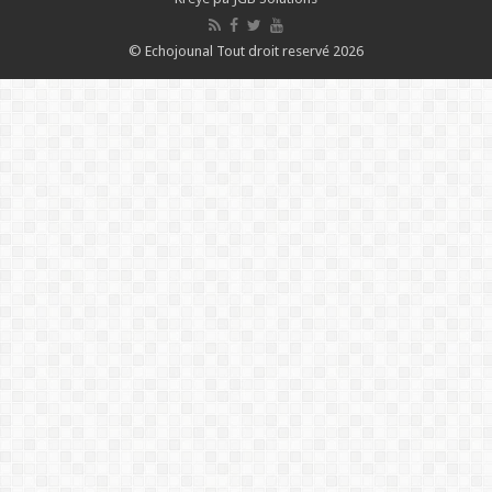
© Echojounal Tout droit reservé 2026