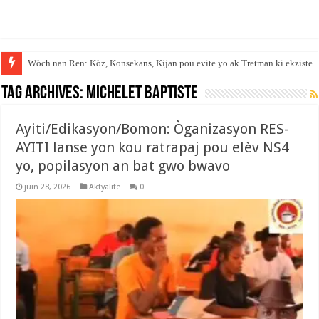
Wòch nan Ren: Kòz, Konsekans, Kijan pou evite yo ak Tretman ki ekziste.
Tag Archives:
Michelet Baptiste
Ayiti/Edikasyon/Bomon: Òganizasyon RES-
AYITI lanse yon kou ratrapaj pou elèv NS4
yo, popilasyon an bat gwo bwavo
juin 28, 2026
Aktyalite
0