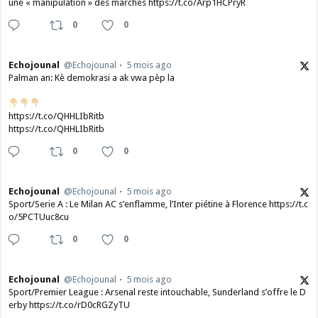
une « manipulation » des marchés https://t.co/Arp1HCPryR
0
0
Echojounal
@Echojounal
5 mois ago
Palman an: Kè demokrasi a ak vwa pèp la
https://t.co/QHHLIbRitb
https://t.co/QHHLIbRitb
0
0
Echojounal
@Echojounal
5 mois ago
Sport/Serie A : Le Milan AC s’enflamme, l’Inter piétine à Florence https://t.c
o/5PCTUuc8cu
0
0
Echojounal
@Echojounal
5 mois ago
Sport/Premier League : Arsenal reste intouchable, Sunderland s’offre le D
erby https://t.co/rD0cRGZyTU