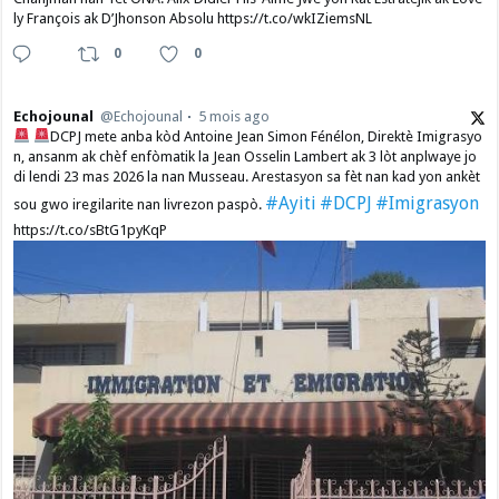
ly François ak D’Jhonson Absolu https://t.co/wkIZiemsNL
0
0
Echojounal
@Echojounal
5 mois ago
DCPJ mete anba kòd Antoine Jean Simon Fénélon, Direktè Imigrasyo
n, ansanm ak chèf enfòmatik la Jean Osselin Lambert ak 3 lòt anplwaye jo
di lendi 23 mas 2026 la nan Musseau. Arestasyon sa fèt nan kad yon ankèt
#Ayiti
#DCPJ
#Imigrasyon
sou gwo iregilarite nan livrezon paspò.
https://t.co/sBtG1pyKqP