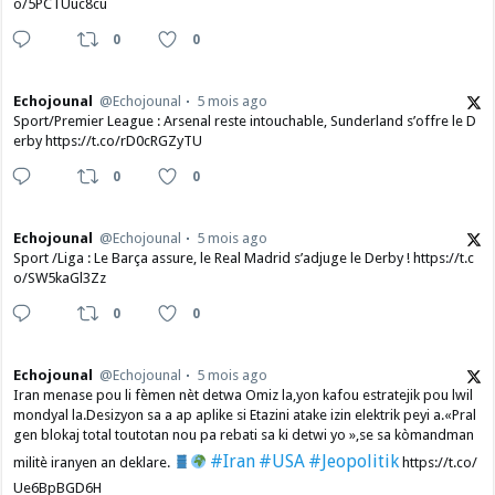
o/5PCTUuc8cu
0
0
Echojounal
@Echojounal
5 mois ago
Sport/Premier League : Arsenal reste intouchable, Sunderland s’offre le D
erby https://t.co/rD0cRGZyTU
0
0
Echojounal
@Echojounal
5 mois ago
Sport /Liga : Le Barça assure, le Real Madrid s’adjuge le Derby ! https://t.c
o/SW5kaGl3Zz
0
0
Echojounal
@Echojounal
5 mois ago
Iran menase pou li fèmen nèt detwa Omiz la,yon kafou estratejik pou lwil
mondyal la.Desizyon sa a ap aplike si Etazini atake izin elektrik peyi a.​«Pral
gen blokaj total toutotan nou pa rebati sa ki detwi yo »,se sa kòmandman
#Iran
#USA
#Jeopolitik
militè iranyen an deklare.
https://t.co/
Ue6BpBGD6H