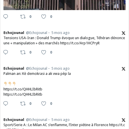
0
0
Echojounal
@Echojounal
5 mois ago
Tensions USA-Iran : Donald Trump évoque un dialogue, Téhéran dénonce
une « manipulation » des marchés https://t.co/Arp1HCPryR
0
0
Echojounal
@Echojounal
5 mois ago
Palman an: Kè demokrasi a ak vwa pèp la
https://t.co/QHHLIbRitb
https://t.co/QHHLIbRitb
0
0
Echojounal
@Echojounal
5 mois ago
Sport/Serie A : Le Milan AC s’enflamme, l’Inter piétine à Florence https://t.c