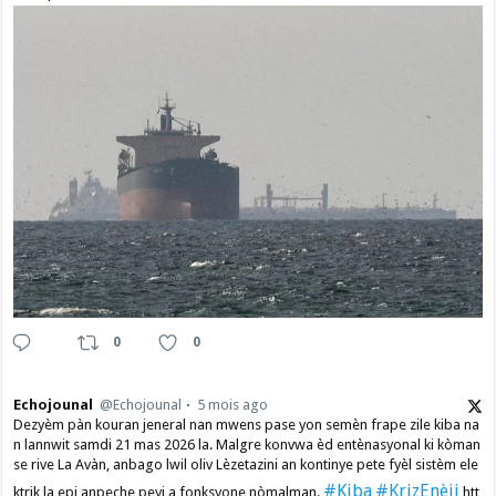
0
0
Echojounal
@Echojounal
5 mois ago
Dezyèm pàn kouran jeneral nan mwens pase yon semèn frape zile kiba na
n lannwit samdi 21 mas 2026 la. Malgre konvwa èd entènasyonal ki kòman
se rive La Avàn, anbago lwil oliv Lèzetazini an kontinye pete fyèl sistèm ele
#Kiba
#KrizEnèji
ktrik la epi anpeche peyi a fonksyone nòmalman.
htt