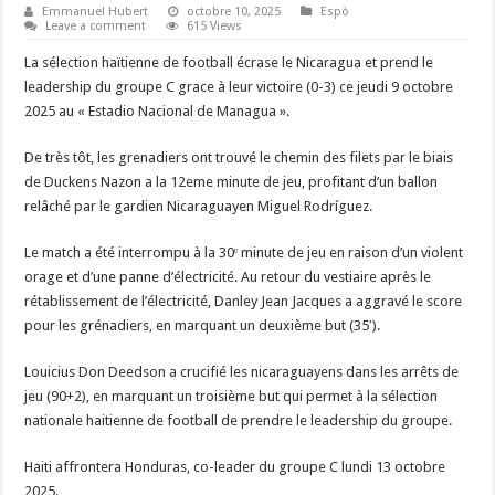
Emmanuel Hubert
octobre 10, 2025
Espò
Leave a comment
615 Views
La sélection haïtienne de football écrase le Nicaragua et prend le
leadership du groupe C grace à leur victoire (0-3) ce jeudi 9 octobre
2025 au « Estadio Nacional de Managua ».
De très tôt, les grenadiers ont trouvé le chemin des filets par le biais
de Duckens Nazon a la 12eme minute de jeu, profitant d’un ballon
relâché par le gardien Nicaraguayen Miguel Rodríguez.
Le match a été interrompu à la 30ᵉ minute de jeu en raison d’un violent
orage et d’une panne d’électricité. Au retour du vestiaire après le
rétablissement de l’électricité, Danley Jean Jacques a aggravé le score
pour les grénadiers, en marquant un deuxième but (35′).
Louicius Don Deedson a crucifié les nicaraguayens dans les arrêts de
jeu (90+2), en marquant un troisième but qui permet à la sélection
nationale haitienne de football de prendre le leadership du groupe.
Haiti affrontera Honduras, co-leader du groupe C lundi 13 octobre
2025.