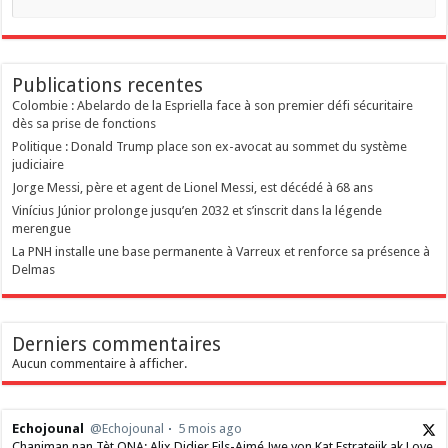
Publications recentes
Colombie : Abelardo de la Espriella face à son premier défi sécuritaire
dès sa prise de fonctions
Politique : Donald Trump place son ex-avocat au sommet du système
judiciaire
Jorge Messi, père et agent de Lionel Messi, est décédé à 68 ans
Vinícius Júnior prolonge jusqu’en 2032 et s’inscrit dans la légende
merengue
La PNH installe une base permanente à Varreux et renforce sa présence à
Delmas
Derniers commentaires
Aucun commentaire à afficher.
Echojounal
@Echojounal
5 mois ago
Chanjman nan Tèt ONA: Alix Didier Fils-Aimé Jwe yon Kat Estratejik ak Love