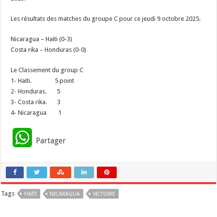
Les résultats des matches du groupe C pour ce jeudi 9 octobre 2025.
Nicaragua – Haïti (0-3)
Costa rika – Honduras (0-0)
Le Classement du group C
1- Haïti. 5 point
2- Honduras. 5
3- Costa rika. 3
4- Nicaragua 1
W
Partager
h
a
Tags
HAÏTI
t
NICARAGUA
VICTOIRE
s