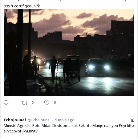
ps://t.co/6fjqcoun7k
0
0
Echojounal
@Echojounal
5 mois ago
Ministè Agrikilti: Poto Mitan Devlopman ak Sekirite Manje nan yon Peyi http
s://t.co/bHjkyLRwtV