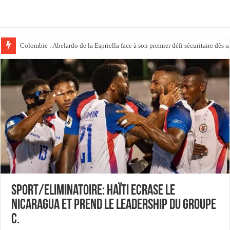
Colombie : Abelardo de la Espriella face à son premier défi sécuritaire dès s
Politique : Donald Trump place son ex-avocat au sommet du système judici
Sport/Eliminatoire: Haïti ecrase le
Nicaragua et prend le leadership du groupe
C.