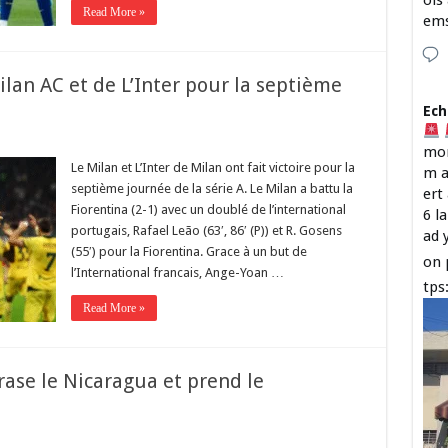
ois
Read More »
em
ilan AC et de L’Inter pour la septième
Ech
mon
Le Milan et L’Inter de Milan ont fait victoire pour la
m a
septième journée de la série A. Le Milan a battu la
ert
Fiorentina (2-1) avec un doublé de l’international
6 l
portugais, Rafael Leão (63′, 86′ (P)) et R. Gosens
ad 
(55′) pour la Fiorentina. Grace à un but de
on 
l’International francais, Ange-Yoan …
tps
Read More »
rase le Nicaragua et prend le