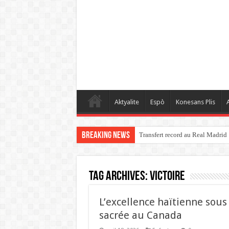
Aktyalite
Espò
Konesans Plis
A
Breaking News
Transfert record au Real Madrid
Tag Archives:
VICTOIRE
L’excellence haïtienne sous 
sacrée au Canada