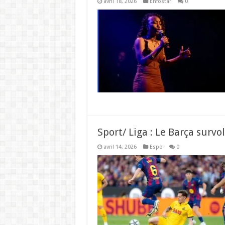
avril 18, 2026
Enfostar
0
Sport/ Liga : Le Barça survol
avril 14, 2026
Espò
0