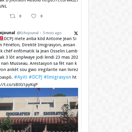
 ak D’Jhonson Absolu https://t.co/wkIZi
sNL
0
0
ojounal
@Echojounal
5 mois ago
DCPJ mete anba kòd Antoine Jean Si
 Fénélon, Direktè Imigrasyon, ansan
k chèf enfòmatik la Jean Osselin Lamb
 ak 3 lòt anplwaye jodi lendi 23 mas 202
a nan Musseau. Arestasyon sa fèt nan k
yon ankèt sou gwo iregilarite nan livrez
#Ayiti
#DCPJ
#Imigrasyon
paspò.
ht
://t.co/sBtG1pyKqP