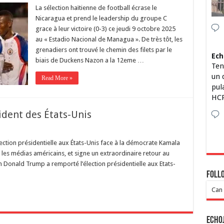
La sélection haïtienne de football écrase le
Nicaragua et prend le leadership du groupe C
grace à leur victoire (0-3) ce jeudi 9 octobre 2025
au « Estadio Nacional de Managua ». De très tôt, les
grenadiers ont trouvé le chemin des filets par le
Ech
biais de Duckens Nazon a la 12eme …
Ten
un 
Read More »
pul
HCP
dent des États-Unis
ection présidentielle aux États-Unis face à la démocrate Kamala
les médias américains, et signe un extraordinaire retour au
in Donald Trump a remporté l’élection présidentielle aux Etats-
Foll
Can 
Echo