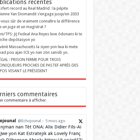
blications recentes
sfert record au Real Madrid : la pépite
rienne Yan Diomandé s’engage jusqu’en 2033
-vous sûr de vraiment connaître la différence
e un juge et un magistrat ?
ini/TPS: JiJ Fedeal Ana Reyes leve òdonans ki te
eche depòtasyon yo
ènè Massachusetts la siyen yon lwa ki mete
kad pou ajan ICE yo nan zòn sansib yo.
ÉGAL : PRISON FERME POUR TROIS
ONIQUEURS PROCHES DE PASTEF APRÈS DES
POS VISANT LE PRÉSIDENT
rniers commentaires
n commentaire à afficher.
ojounal
@Echojounal
5 mois ago
njman nan Tèt ONA: Alix Didier Fils-Ai
Jwe yon Kat Estratejik ak Lovely Franç