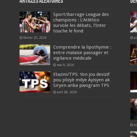
Articles aléatoires
De
Sport/Barrage League des
champions : L’Atlético
survole les débats, l’Inter
touche le fond
février 25, 2026
a
Comprendre la lipothymie :
entre malaise passager et
vigilance médicale
mai 9, 2026
Etazini/TPS: Yon jou desizif
pou plizyè milye Ayisyen ak
Siryen anba pwogram TPS
avril 28, 2026
a