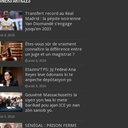
rniers articles
Transfert record au Real
Madrid : la pépite ivoirienne
Yan Diomandé s’engage
jusqu’en 2033
oût 6, 2026
Êtes-vous sûr de vraiment
connaître la différence entre
un juge et un magistrat ?
août 6, 2026
Etazini/TPS: JiJ Fedeal Ana
Reyes leve òdonans ki te
anpeche depòtasyon yo
août 6, 2026
Gouvènè Massachusetts la
siyen yon lwa ki mete
barikad pou ajan ICE yo nan
zòn sansib yo.
oût 5, 2026
SÉNÉGAL : PRISON FERME