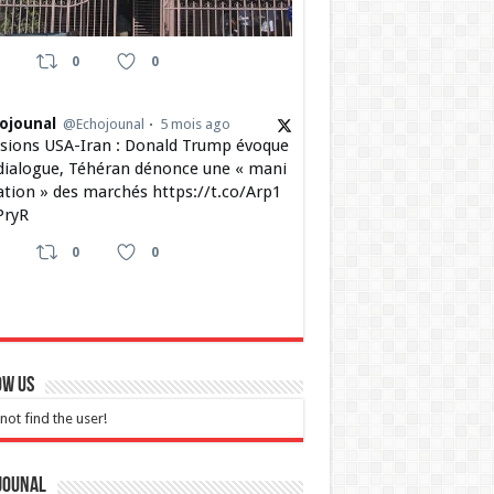
0
0
ojounal
@Echojounal
5 mois ago
sions USA-Iran : Donald Trump évoque
dialogue, Téhéran dénonce une « mani
ation » des marchés https://t.co/Arp1
ryR
0
0
ow Us
not find the user!
jounal