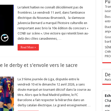
Pu
Tran
Le talent haïtien ne connaît décidément pas de
ivoi
frontières. Le vendredi 11 avril, dans l’ambiance
Êtes
électrique du Nouveau-Brunswick, la slameuse
entr
Julvencia Bernard a marqué l’histoire culturelle en
Etaz
remportant avec brio la 10e édition du concours «
anp
CCNB sur scène ». Une victoire qui retentit bien au-
Gouv
delà des côtes canadiennes, …
bari
SÉN
Read More »
CHR
PRO
e le derby et s’envole vers le sacre
De
La 31ème journée de Liga, disputée entre le
Aucu
vendredi 10 et le dimanche 12 avril 2026, a sans
doute marqué un tournant décisif dans la course au
titre. Alors que le Real Madrid piétine, le FC
Ech
Barcelone a fait respecter la hiérarchie dans un
Cha
derby catalan électrique. Le grand enseignement …
mé 