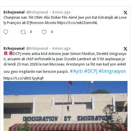
Echojounal
@Echojounal
4 mois ago
Chanjman nan Tèt ONA: Alix Didier Fils-Aimé Jwe yon Kat Estratejik ak Love
ly François ak D’Jhonson Absolu https://t.co/wkIZiemsNL
0
0
Echojounal
@Echojounal
4 mois ago
DCPJ mete anba kòd Antoine Jean Simon Fénélon, Direktè Imigrasyo
n, ansanm ak chèf enfòmatik la Jean Osselin Lambert ak 3 lòt anplwaye jo
di lendi 23 mas 2026 la nan Musseau. Arestasyon sa fèt nan kad yon ankèt
#Ayiti
#DCPJ
#Imigrasyon
sou gwo iregilarite nan livrezon paspò.
https://t.co/sBtG1pyKqP