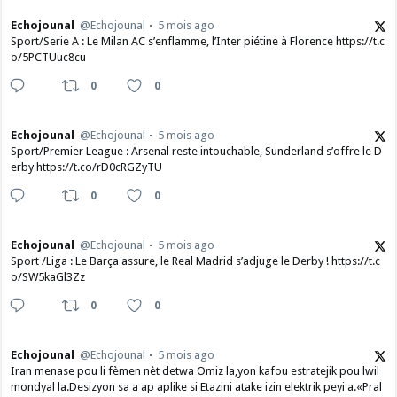
Echojounal
@Echojounal
5 mois ago
Sport/Serie A : Le Milan AC s’enflamme, l’Inter piétine à Florence https://t.c
o/5PCTUuc8cu
0
0
Echojounal
@Echojounal
5 mois ago
Sport/Premier League : Arsenal reste intouchable, Sunderland s’offre le D
erby https://t.co/rD0cRGZyTU
0
0
Echojounal
@Echojounal
5 mois ago
Sport /Liga : Le Barça assure, le Real Madrid s’adjuge le Derby ! https://t.c
o/SW5kaGl3Zz
0
0
Echojounal
@Echojounal
5 mois ago
Iran menase pou li fèmen nèt detwa Omiz la,yon kafou estratejik pou lwil
mondyal la.Desizyon sa a ap aplike si Etazini atake izin elektrik peyi a.​«Pral