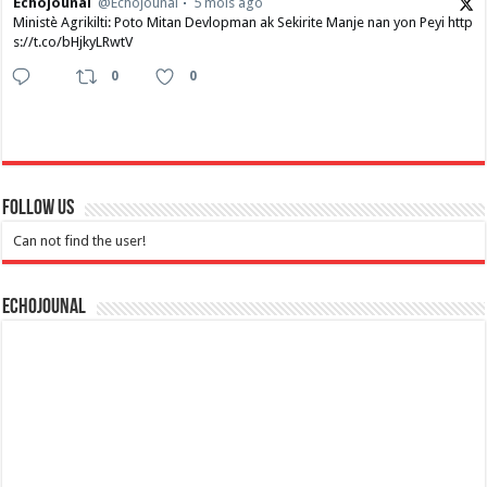
Echojounal
@Echojounal
5 mois ago
Ministè Agrikilti: Poto Mitan Devlopman ak Sekirite Manje nan yon Peyi http
s://t.co/bHjkyLRwtV
0
0
Follow Us
Can not find the user!
Echojounal