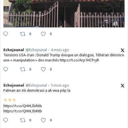
0
0
Echojounal
@Echojounal
4 mois ago
Tensions USA-Iran : Donald Trump évoque un dialogue, Téhéran dénonce
une « manipulation » des marchés https://t.co/Arp1HCPryR
0
0
Echojounal
@Echojounal
5 mois ago
Palman an: Kè demokrasi a ak vwa pèp la
https://t.co/QHHLIbRitb
https://t.co/QHHLIbRitb
0
0