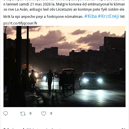
n lannwit samdi 21 mas 2026 la. Malgre konvwa èd entènasyonal ki kòman
se rive La Avàn, anbago lwil oliv Lèzetazini an kontinye pete fyèl sistèm ele
#Kiba
#KrizEnèji
ktrik la epi anpeche peyi a fonksyone nòmalman.
htt
ps://t.co/6fjqcoun7k
0
0