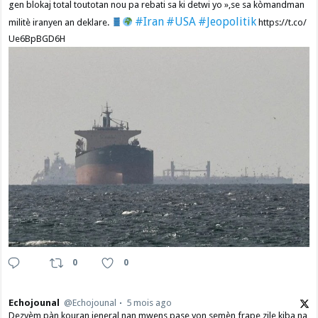
gen blokaj total toutotan nou pa rebati sa ki detwi yo »,se sa kòmandman
#Iran
#USA
#Jeopolitik
militè iranyen an deklare.
https://t.co/
Ue6BpBGD6H
0
0
Echojounal
@Echojounal
5 mois ago
Dezyèm pàn kouran jeneral nan mwens pase yon semèn frape zile kiba na