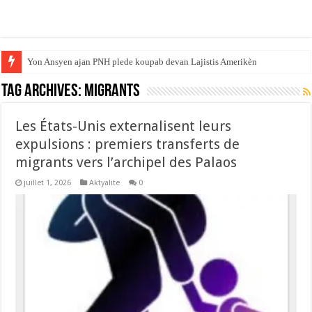
Yon Ansyen ajan PNH plede koupab devan Lajistis Amerikèn
Tag Archives:
MIGRANTS
Les États-Unis externalisent leurs
expulsions : premiers transferts de
migrants vers l’archipel des Palaos
juillet 1, 2026
Aktyalite
0