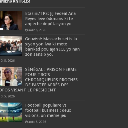
rniers articles
Etazini/TPS: JiJ Fedeal Ana
Reyes leve òdonans ki te
anpeche depòtasyon yo
août 6, 2026
Gouvènè Massachusetts la
siyen yon lwa ki mete
barikad pou ajan ICE yo nan
zòn sansib yo.
oût 5, 2026
SÉNÉGAL : PRISON FERME
POUR TROIS
CHRONIQUEURS PROCHES
DE PASTEF APRÈS DES
OPOS VISANT LE PRÉSIDENT
oût 5, 2026
Football populaire vs
football business : deux
visions, un même jeu
août 5, 2026