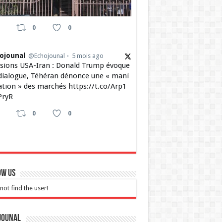
0
0
ojounal
@Echojounal
5 mois ago
sions USA-Iran : Donald Trump évoque
dialogue, Téhéran dénonce une « mani
ation » des marchés https://t.co/Arp1
ryR
0
0
ow Us
not find the user!
jounal