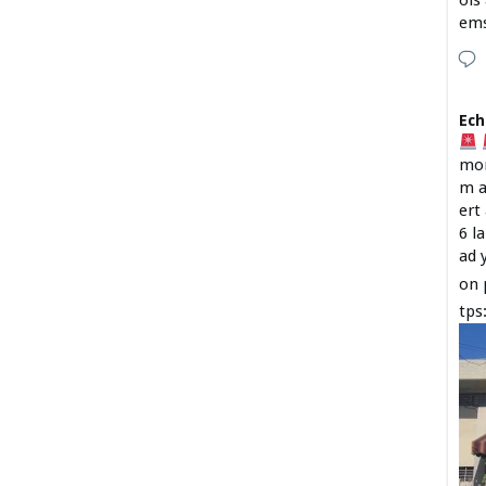
ois
em
Ech
mon
m a
ert
6 l
ad 
on 
tps