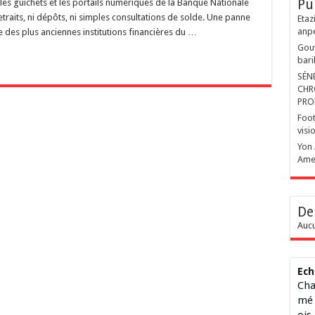
Pu
 les guichets et les portails numériques de la Banque Nationale
retraits, ni dépôts, ni simples consultations de solde. Une panne
Etaz
anp
e des plus anciennes institutions financières du …
Gouv
bari
SÉN
CHR
PRO
Foot
visi
Yon 
Ame
De
Aucu
Ech
Cha
mé 