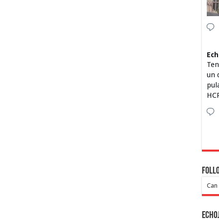
Ech
Ten
un 
pul
HCP
Foll
Can 
Echo