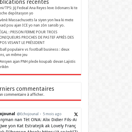
blications recentes
ini/TPS: JiJ Fedeal Ana Reyes leve òdonans ki te
eche depòtasyon yo
ènè Massachusetts la siyen yon lwa ki mete
kad pou ajan ICE yo nan zòn sansib yo.
ÉGAL : PRISON FERME POUR TROIS
ONIQUEURS PROCHES DE PASTEF APRÈS DES
POS VISANT LE PRÉSIDENT
ball populaire vs football business : deux
ons, un même jeu
Ansyen ajan PNH plede koupab devan Lajistis
rikèn
rniers commentaires
n commentaire à afficher.
ojounal
@Echojounal
5 mois ago
njman nan Tèt ONA: Alix Didier Fils-Ai
Jwe yon Kat Estratejik ak Lovely Franç