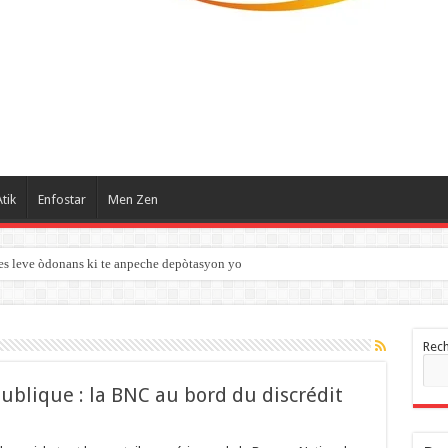
tik
Enfostar
Men Zen
es leve òdonans ki te anpeche depòtasyon yo
Rec
ublique : la BNC au bord du discrédit