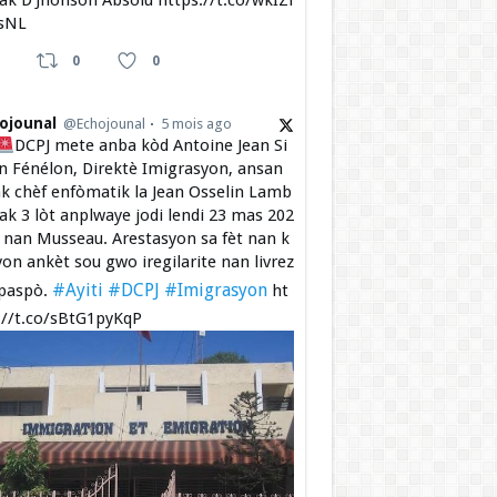
 ak D’Jhonson Absolu https://t.co/wkIZi
sNL
0
0
ojounal
@Echojounal
5 mois ago
DCPJ mete anba kòd Antoine Jean Si
 Fénélon, Direktè Imigrasyon, ansan
k chèf enfòmatik la Jean Osselin Lamb
 ak 3 lòt anplwaye jodi lendi 23 mas 202
a nan Musseau. Arestasyon sa fèt nan k
yon ankèt sou gwo iregilarite nan livrez
#Ayiti
#DCPJ
#Imigrasyon
paspò.
ht
://t.co/sBtG1pyKqP