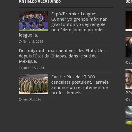
Articles aléatoires
De
Espò/Premier League:
Gunner yo grenpe mòn nan,
gwo tonton yo degrengole
pou 24èm jounen premier
league la.
février 2, 2026
Des migrants marchent vers les États-Unis
depuis l’État du Chiapas, dans le sud du
Mexique.
a
juillet 22, 2024
FAd’H : Plus de 17 000
candidats postulent, l’armée
annonce un recrutement de
professionnels
PR
juin 30, 2026
a