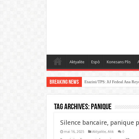
Aktyalite
Espò
Konesans Plis
A
Breaking News
Etazini/TPS: JiJ Fedeal Ana Rey
Tag Archives:
Panique
Silence bancaire, panique p
mai 16, 2025
Aktyalite
,
Atik
0