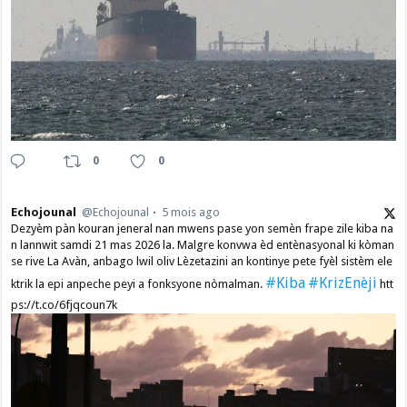
0
0
Echojounal
@Echojounal
5 mois ago
Dezyèm pàn kouran jeneral nan mwens pase yon semèn frape zile kiba na
n lannwit samdi 21 mas 2026 la. Malgre konvwa èd entènasyonal ki kòman
se rive La Avàn, anbago lwil oliv Lèzetazini an kontinye pete fyèl sistèm ele
#Kiba
#KrizEnèji
ktrik la epi anpeche peyi a fonksyone nòmalman.
htt
ps://t.co/6fjqcoun7k