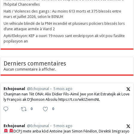
l’hôpital Chancerelles
Haïti / Violences des gangs : Au moins 613 morts et 375 blessés entre
mars et juillet 2026, selon le BINUH
Un véhicule blindé de la PNH incendié et plusieurs policiers blessés lors
d’une attaque armée à Viard 2
‎Ayiti/Eleksyon: KEP a ouvri 19 nouvo sant enskripsyon ak vòt pou fasilite
popilasyon an
Derniers commentaires
Aucun commentaire à afficher.
Echojounal
@Echojounal
5 mois ago
Chanjman nan Tèt ONA: Alix Didier Fils-Aimé Jwe yon Kat Estratejik ak Love
ly François ak D’Jhonson Absolu https://t.co/wkIZiemsNL
0
0
Echojounal
@Echojounal
5 mois ago
DCPJ mete anba kòd Antoine Jean Simon Fénélon, Direktè Imigrasyo