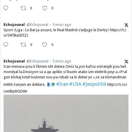
0
0
Echojounal
@Echojounal
5 mois ago
Sport /Liga : Le Barça assure, le Real Madrid s’adjuge le Derby ! https://t.c
o/SW5kaGl3Zz
0
0
Echojounal
@Echojounal
5 mois ago
Iran menase pou li fèmen nèt detwa Omiz la,yon kafou estratejik pou lwil
mondyal la.Desizyon sa a ap aplike si Etazini atake izin elektrik peyi a.​«Pral
gen blokaj total toutotan nou pa rebati sa ki detwi yo »,se sa kòmandman
#Iran
#USA
#Jeopolitik
militè iranyen an deklare.
https://t.co/
Ue6BpBGD6H