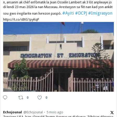
n, ansanm ak chèf enfòmatik la Jean Osselin Lambert ak 3 lòt anplwaye jo
di lendi 23 mas 2026 la nan Musseau. Arestasyon sa fèt nan kad yon ankèt
#Ayiti
#DCPJ
#Imigrasyon
sou gwo iregilarite nan livrezon paspò.
https://t.co/sBtG1pyKqP
0
0
Echojounal
@Echojounal
5 mois ago
Tensions USA-Iran : Donald Trump évoque un dialogue, Téhéran dénonce