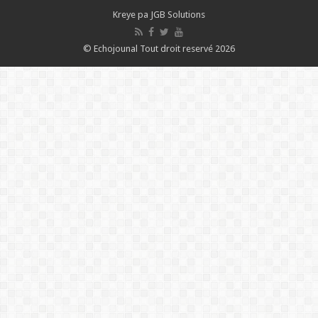
Kreye pa
JGB Solutions
© Echojounal Tout droit reservé 2026