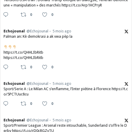
une « manipulation » des marchés https://t.co/Arp1HCPryR
0
0
Echojounal
@Echojounal
5 mois ago
Palman an: Kè demokrasi a ak vwa pèp la
https://t.co/QHHLIbRitb
https://t.co/QHHLIbRitb
0
0
Echojounal
@Echojounal
5 mois ago
Sport/Serie A : Le Milan AC s’enflamme, l’Inter piétine à Florence https://t.c
o/5PCTUuc8cu
0
0
Echojounal
@Echojounal
5 mois ago
Sport/Premier League : Arsenal reste intouchable, Sunderland s’offre le D
erby https://t.co/rD0cRGZyTU