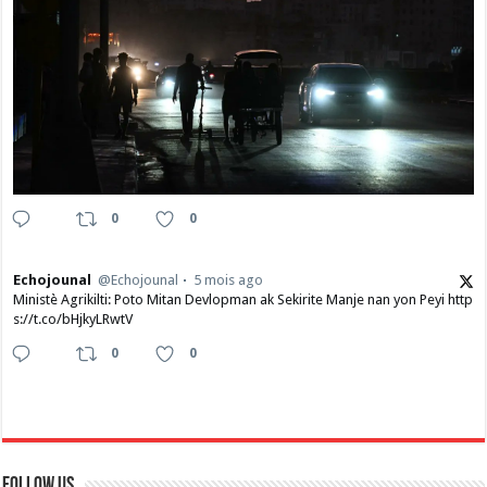
0
0
Echojounal
@Echojounal
5 mois ago
Ministè Agrikilti: Poto Mitan Devlopman ak Sekirite Manje nan yon Peyi http
s://t.co/bHjkyLRwtV
0
0
Follow Us