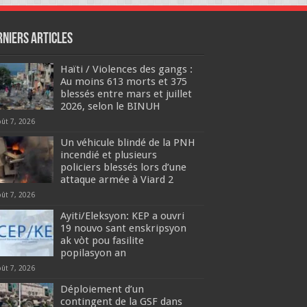
rniers articles
Haïti / Violences des gangs :
Au moins 613 morts et 375
blessés entre mars et juillet
2026, selon le BINUH
oût 7, 2026
Un véhicule blindé de la PNH
incendié et plusieurs
policiers blessés lors d’une
attaque armée à Viard 2
oût 7, 2026
‎Ayiti/Eleksyon: KEP a ouvri
19 nouvo sant enskripsyon
ak vòt pou fasilite
popilasyon an
oût 7, 2026
Déploiement d’un
contingent de la GSF dans