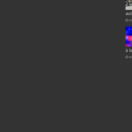
au
a
à l
a