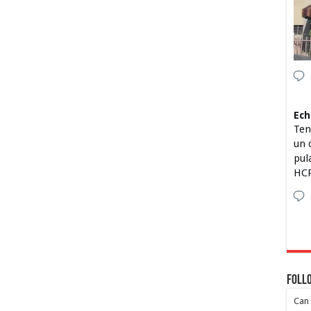
Ech
Ten
un 
pul
HCP
Foll
Can 