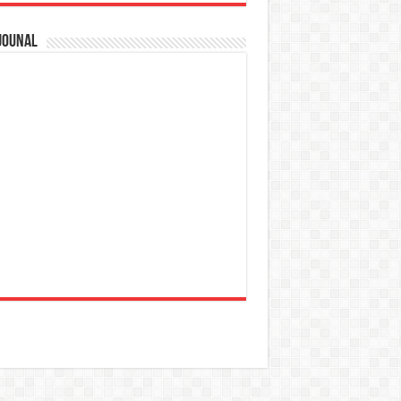
jounal