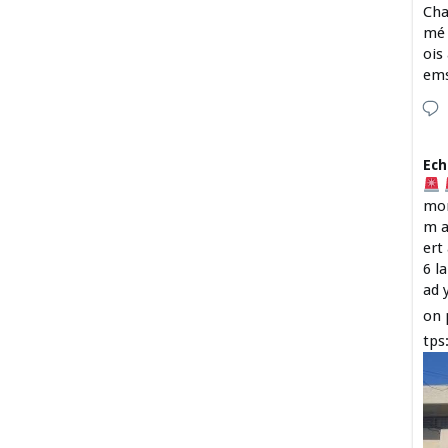
Cha
mé 
ois
em
Ech
mon
m a
ert
6 l
ad 
on 
tps