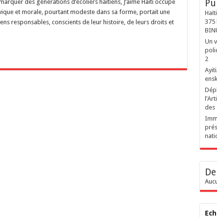
Pu
marquer des générations d’écoliers haïtiens, J’aime Haïti occupe
 civique et morale, pourtant modeste dans sa forme, portait une
Haït
375 
ns responsables, conscients de leur histoire, de leurs droits et
BIN
Un v
poli
2
‎Ayi
ensk
Dépl
l’Ar
des
Immi
prés
nati
De
Aucu
Ech