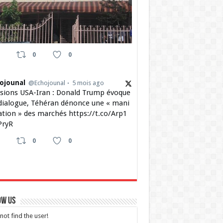
0
0
ojounal
@Echojounal
5 mois ago
sions USA-Iran : Donald Trump évoque
dialogue, Téhéran dénonce une « mani
ation » des marchés https://t.co/Arp1
ryR
0
0
ow Us
not find the user!