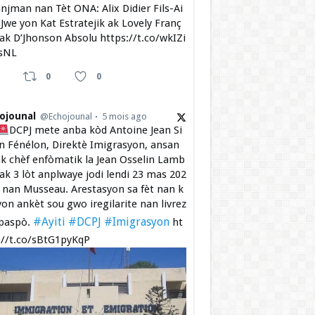
njman nan Tèt ONA: Alix Didier Fils-Ai
Jwe yon Kat Estratejik ak Lovely Franç
 ak D’Jhonson Absolu https://t.co/wkIZi
sNL
0
0
ojounal
@Echojounal
5 mois ago
DCPJ mete anba kòd Antoine Jean Si
 Fénélon, Direktè Imigrasyon, ansan
k chèf enfòmatik la Jean Osselin Lamb
 ak 3 lòt anplwaye jodi lendi 23 mas 202
a nan Musseau. Arestasyon sa fèt nan k
yon ankèt sou gwo iregilarite nan livrez
#Ayiti
#DCPJ
#Imigrasyon
paspò.
ht
://t.co/sBtG1pyKqP