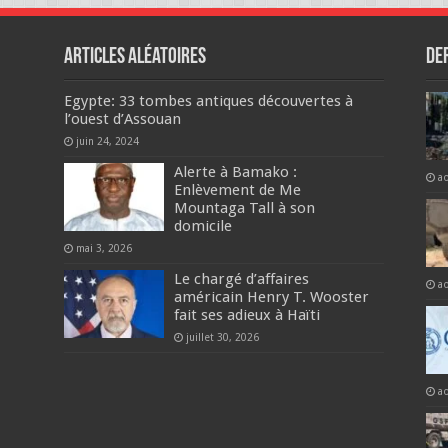
Articles aléatoires
De
Egypte: 33 tombes antiques découvertes à
l’ouest d’Assouan
juin 24, 2024
Alerte à Bamako :
a
Enlèvement de Me
Mountaga Tall à son
domicile
mai 3, 2026
Le chargé d’affaires
a
américain Henry T. Wooster
fait ses adieux à Haïti
juillet 30, 2026
a