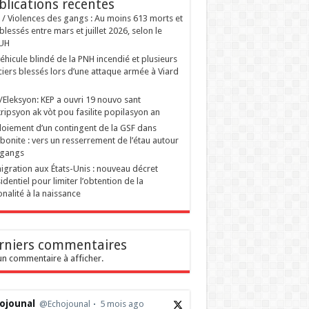
blications recentes
i / Violences des gangs : Au moins 613 morts et
blessés entre mars et juillet 2026, selon le
UH
éhicule blindé de la PNH incendié et plusieurs
ciers blessés lors d’une attaque armée à Viard
ti/Eleksyon: KEP a ouvri 19 nouvo sant
ripsyon ak vòt pou fasilite popilasyon an
oiement d’un contingent de la GSF dans
tibonite : vers un resserrement de l’étau autour
 gangs
gration aux États-Unis : nouveau décret
identiel pour limiter l’obtention de la
onalité à la naissance
rniers commentaires
n commentaire à afficher.
ojounal
@Echojounal
5 mois ago