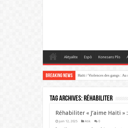
Aktyalite
Espò
Konesans Plis
A
Breaking News
Haïti / Violences des gangs : Au
Tag Archives:
Réhabiliter
Réhabiliter « J’aime Haïti »
juin 12, 2025
Atik
0