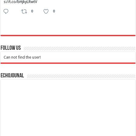
s://t.co/bHjkyLRwtV
0
0
Follow Us
Can not find the user!
Echojounal