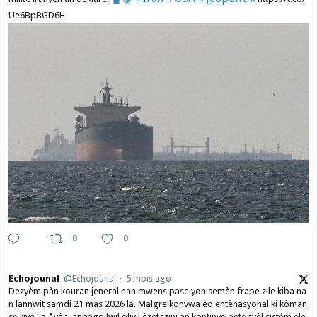
Ue6BpBGD6H
0
0
Echojounal
@Echojounal
5 mois ago
Dezyèm pàn kouran jeneral nan mwens pase yon semèn frape zile kiba na
n lannwit samdi 21 mas 2026 la. Malgre konvwa èd entènasyonal ki kòman
se rive La Avàn, anbago lwil oliv Lèzetazini an kontinye pete fyèl sistèm ele