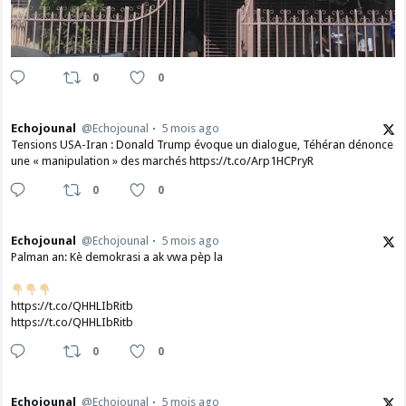
0
0
Echojounal
@Echojounal
5 mois ago
Tensions USA-Iran : Donald Trump évoque un dialogue, Téhéran dénonce
une « manipulation » des marchés https://t.co/Arp1HCPryR
0
0
Echojounal
@Echojounal
5 mois ago
Palman an: Kè demokrasi a ak vwa pèp la
https://t.co/QHHLIbRitb
https://t.co/QHHLIbRitb
0
0
Echojounal
@Echojounal
5 mois ago