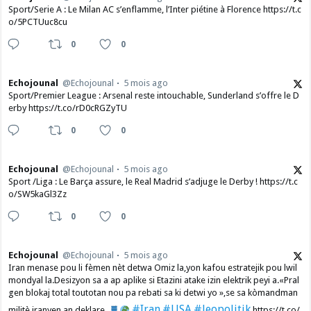
Sport/Serie A : Le Milan AC s’enflamme, l’Inter piétine à Florence https://t.c
o/5PCTUuc8cu
0
0
Echojounal
@Echojounal
5 mois ago
Sport/Premier League : Arsenal reste intouchable, Sunderland s’offre le D
erby https://t.co/rD0cRGZyTU
0
0
Echojounal
@Echojounal
5 mois ago
Sport /Liga : Le Barça assure, le Real Madrid s’adjuge le Derby ! https://t.c
o/SW5kaGl3Zz
0
0
Echojounal
@Echojounal
5 mois ago
Iran menase pou li fèmen nèt detwa Omiz la,yon kafou estratejik pou lwil
mondyal la.Desizyon sa a ap aplike si Etazini atake izin elektrik peyi a.​«Pral
gen blokaj total toutotan nou pa rebati sa ki detwi yo »,se sa kòmandman
#Iran
#USA
#Jeopolitik
militè iranyen an deklare.
https://t.co/