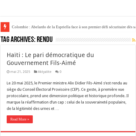
Colombie : Abelardo de la Espriella face à son premier défi sécuritaire dès s
Tag Archives:
rendu
Haïti : Le pari démocratique du
Gouvernement Fils-Aimé
mai 21, 2025
Aktyalite
0
Le 20 mai 2025, le Premier ministre Alix Didier Fils-Aimé s’est rendu au
siège du Conseil Électoral Provisoire (CEP). Ce geste, à première vue
protocolaire, prend une dimension politique et historique profonde. Il
marque la réaffirmation d’un cap : celui de la souveraineté populaire,
de la légitimité des urnes et …
Read More »