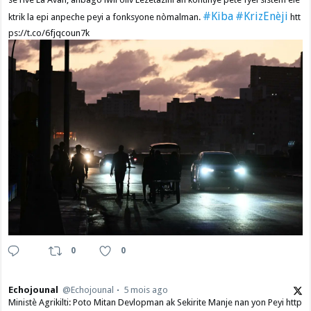
#Kiba
#KrizEnèji
ktrik la epi anpeche peyi a fonksyone nòmalman.
htt
ps://t.co/6fjqcoun7k
0
0
Echojounal
@Echojounal
5 mois ago
Ministè Agrikilti: Poto Mitan Devlopman ak Sekirite Manje nan yon Peyi http