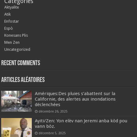
Categories
Aktyalite
Atik
Enfostar
Espò
Konesans Plis
Men Zen
Uncategorized
Recent Comments
Articles aléatoires
Amériques:Des pluies s’abattent sur la
Californie, des alertes aux inondations
déclenchées
décembre 26, 2025
Ayiti/Zen: Yon elèv nan Jeremi anba kòd pou
vann bòz.
décembre 5, 2025