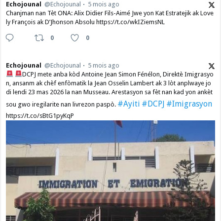
Echojounal
@Echojounal
5 mois ago
Chanjman nan Tèt ONA: Alix Didier Fils-Aimé Jwe yon Kat Estratejik ak Love
ly François ak D’Jhonson Absolu https://t.co/wkIZiemsNL
0
0
Echojounal
@Echojounal
5 mois ago
DCPJ mete anba kòd Antoine Jean Simon Fénélon, Direktè Imigrasyo
n, ansanm ak chèf enfòmatik la Jean Osselin Lambert ak 3 lòt anplwaye jo
di lendi 23 mas 2026 la nan Musseau. Arestasyon sa fèt nan kad yon ankèt
#Ayiti
#DCPJ
#Imigrasyon
sou gwo iregilarite nan livrezon paspò.
https://t.co/sBtG1pyKqP