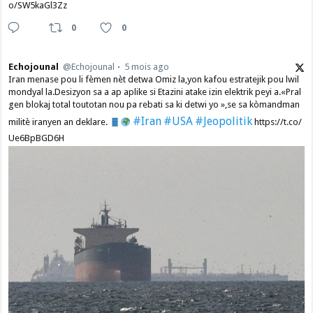
o/SW5kaGl3Zz
0
0
Echojounal
@Echojounal
5 mois ago
Iran menase pou li fèmen nèt detwa Omiz la,yon kafou estratejik pou lwil
mondyal la.Desizyon sa a ap aplike si Etazini atake izin elektrik peyi a.​«Pral
gen blokaj total toutotan nou pa rebati sa ki detwi yo »,se sa kòmandman
#Iran
#USA
#Jeopolitik
militè iranyen an deklare.
https://t.co/
Ue6BpBGD6H