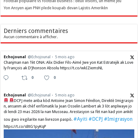
Football populaire vs football business : deux visions, un même jeu
Yon Ansyen ajan PNH plede koupab devan Lajistis Amerikèn
Derniers commentaires
Aucun commentaire à afficher.
Echojounal
@Echojounal
5 mois ago
Chanjman nan Tèt ONA: Alix Didier Fils-Aimé Jwe yon Kat Estratejik ak Love
ly François ak D’Jhonson Absolu https://t.co/wkIZiemsNL
0
0
Echojounal
@Echojounal
5 mois ago
DCPJ mete anba kòd Antoine Jean Simon Fénélon, Direktè Imigrasyo
n, ansanm ak chèf enfòmatik la Jean Osselin Lambert ak 3 lòt anplwaye jo
di lendi 23 mas 2026 la nan Musseau. Arestasyon sa fèt nan kad yon ankèt
#Ayiti
#DCPJ
#Imigrasyon
sou gwo iregilarite nan livrezon paspò.
https://t.co/sBtG1pyKqP