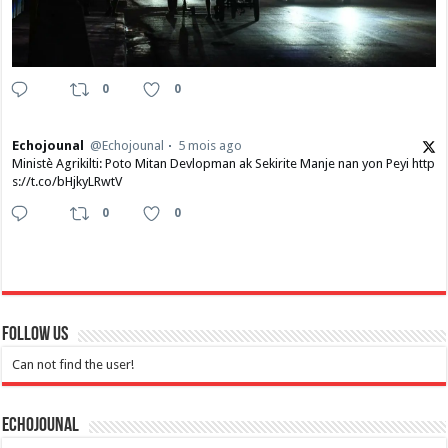
0
0
Echojounal
@Echojounal
5 mois ago
Ministè Agrikilti: Poto Mitan Devlopman ak Sekirite Manje nan yon Peyi http
s://t.co/bHjkyLRwtV
0
0
Follow Us
Can not find the user!
Echojounal