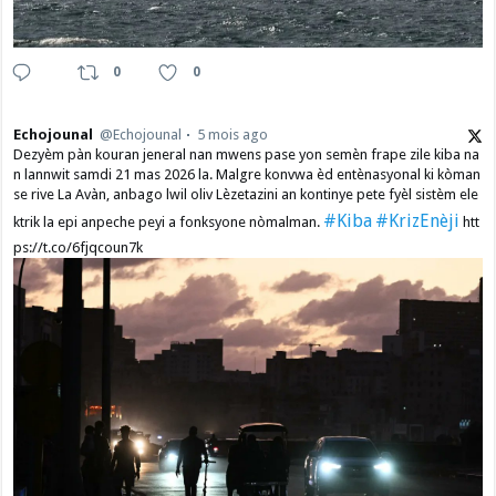
0
0
Echojounal
@Echojounal
5 mois ago
Dezyèm pàn kouran jeneral nan mwens pase yon semèn frape zile kiba na
n lannwit samdi 21 mas 2026 la. Malgre konvwa èd entènasyonal ki kòman
se rive La Avàn, anbago lwil oliv Lèzetazini an kontinye pete fyèl sistèm ele
#Kiba
#KrizEnèji
ktrik la epi anpeche peyi a fonksyone nòmalman.
htt
ps://t.co/6fjqcoun7k