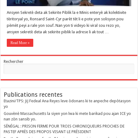
Ansyen Sekretè deta ak Sekirite Piblik la e Minis enteryè ak kolektivite
tèritoryal yo, Ronsard Saint-Cyr parèt tèt li e pote yon solisyon pou
pèmèt peyi a rale yon souf. Nan yon ti videyo ki viral sou rezo yo,
ansyen sekretè deta ak sekirite piblik la adrese li ak tout …
Read More »
Rechercher
Publications recentes
Etazini/TPS: JiJ Fedeal Ana Reyes leve òdonans ki te anpeche depòtasyon
yo
Gouvènè Massachusetts la siyen yon lwa ki mete barikad pou ajan ICE yo
nan zòn sansib yo.
SÉNÉGAL : PRISON FERME POUR TROIS CHRONIQUEURS PROCHES DE
PASTEF APRÈS DES PROPOS VISANT LE PRÉSIDENT