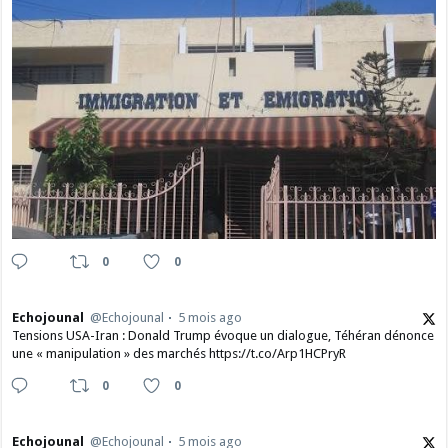
0
0
Echojounal
@Echojounal
5 mois ago
Tensions USA-Iran : Donald Trump évoque un dialogue, Téhéran dénonce
une « manipulation » des marchés https://t.co/Arp1HCPryR
0
0
Echojounal
@Echojounal
5 mois ago