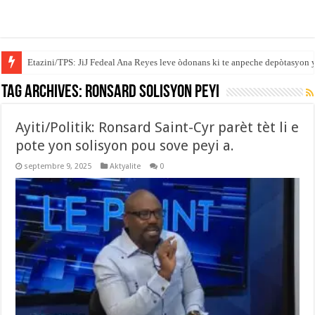
Etazini/TPS: JiJ Fedeal Ana Reyes leve òdonans ki te anpeche depòtasyon 
Tag Archives:
Ronsard solisyon peyi
Ayiti/Politik: Ronsard Saint-Cyr parèt tèt li e
pote yon solisyon pou sove peyi a.
septembre 9, 2025
Aktyalite
0