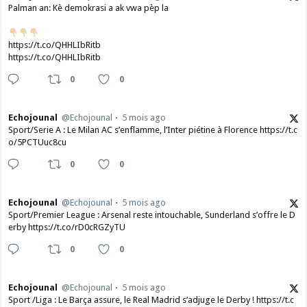
Palman an: Kè demokrasi a ak vwa pèp la
https://t.co/QHHLIbRitb
https://t.co/QHHLIbRitb
0
0
Echojounal
@Echojounal
5 mois ago
Sport/Serie A : Le Milan AC s’enflamme, l’Inter piétine à Florence https://t.c
o/5PCTUuc8cu
0
0
Echojounal
@Echojounal
5 mois ago
Sport/Premier League : Arsenal reste intouchable, Sunderland s’offre le D
erby https://t.co/rD0cRGZyTU
0
0
Echojounal
@Echojounal
5 mois ago
Sport /Liga : Le Barça assure, le Real Madrid s’adjuge le Derby ! https://t.c