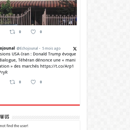
0
0
ojounal
@Echojounal
5 mois ago
sions USA-Iran : Donald Trump évoque
dialogue, Téhéran dénonce une « mani
ation » des marchés https://t.co/Arp1
ryR
0
0
ow Us
not find the user!