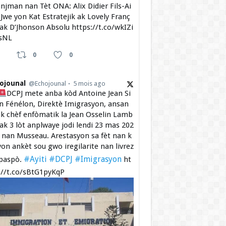
njman nan Tèt ONA: Alix Didier Fils-Ai
Jwe yon Kat Estratejik ak Lovely Franç
 ak D’Jhonson Absolu https://t.co/wkIZi
sNL
0
0
ojounal
@Echojounal
5 mois ago
DCPJ mete anba kòd Antoine Jean Si
 Fénélon, Direktè Imigrasyon, ansan
k chèf enfòmatik la Jean Osselin Lamb
 ak 3 lòt anplwaye jodi lendi 23 mas 202
a nan Musseau. Arestasyon sa fèt nan k
yon ankèt sou gwo iregilarite nan livrez
#Ayiti
#DCPJ
#Imigrasyon
paspò.
ht
://t.co/sBtG1pyKqP