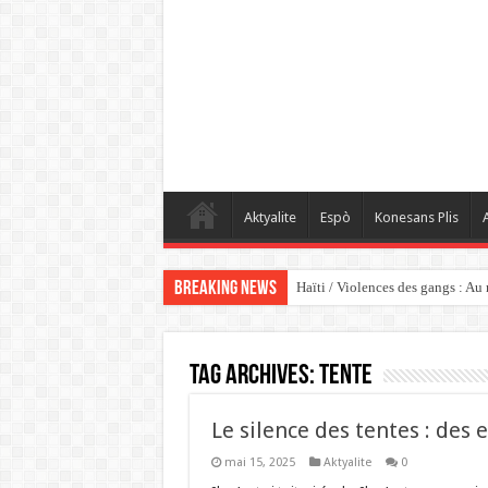
Aktyalite
Espò
Konesans Plis
A
Breaking News
Haïti / Violences des gangs : Au
Tag Archives:
Tente
Le silence des tentes : des
mai 15, 2025
Aktyalite
0