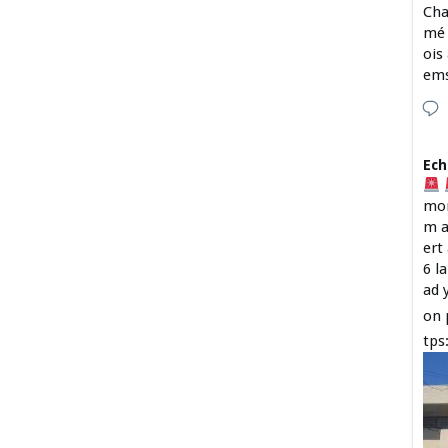
Cha
mé 
ois
em
Ech
mon
m a
ert
6 l
ad 
on 
tps