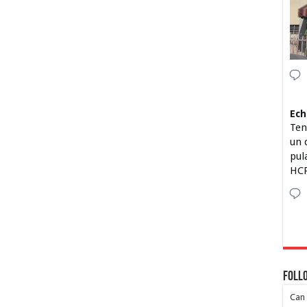
Ech
Ten
un 
pul
HCP
Foll
Can 