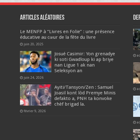
Articles aléatoires
De
Le MENFP à “Livres en Folie” : une présence
éducative au cœur de la fête du livre
juin 20, 2025
Josué Casimir: Yon grenadye
a
ki soti Gwadloup ki ap briye
nan Ligue 1 ak nan
Seleksyon an
juin 24, 2026
Ayiti/Tansyon/Zen : Samuel
a
Joasil kont lòd Premye Minis
defakto a, PNH ta konvoke
chèf brigad la.
février 9, 2026
a