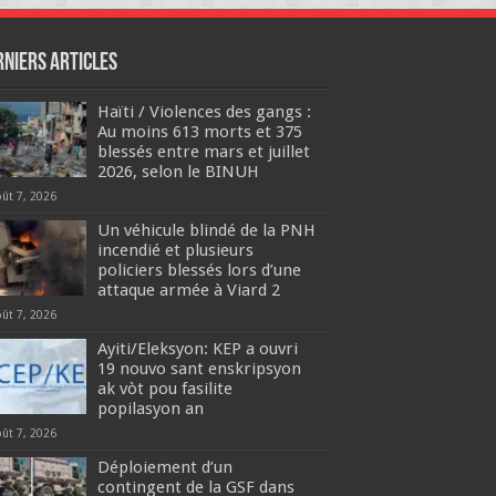
rniers articles
Haïti / Violences des gangs :
Au moins 613 morts et 375
blessés entre mars et juillet
2026, selon le BINUH
oût 7, 2026
Un véhicule blindé de la PNH
incendié et plusieurs
policiers blessés lors d’une
attaque armée à Viard 2
oût 7, 2026
‎Ayiti/Eleksyon: KEP a ouvri
19 nouvo sant enskripsyon
ak vòt pou fasilite
popilasyon an
oût 7, 2026
Déploiement d’un
contingent de la GSF dans