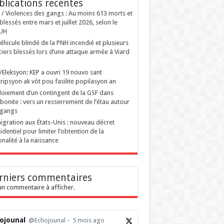
blications recentes
i / Violences des gangs : Au moins 613 morts et
blessés entre mars et juillet 2026, selon le
UH
éhicule blindé de la PNH incendié et plusieurs
ciers blessés lors d’une attaque armée à Viard
ti/Eleksyon: KEP a ouvri 19 nouvo sant
ripsyon ak vòt pou fasilite popilasyon an
oiement d’un contingent de la GSF dans
tibonite : vers un resserrement de l’étau autour
 gangs
gration aux États-Unis : nouveau décret
identiel pour limiter l’obtention de la
onalité à la naissance
rniers commentaires
n commentaire à afficher.
ojounal
@Echojounal
5 mois ago