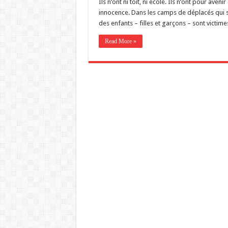
Ils n’ont ni toit, ni école. Ils n’ont pour aven
innocence. Dans les camps de déplacés qui se
des enfants – filles et garçons – sont victim
Read More »