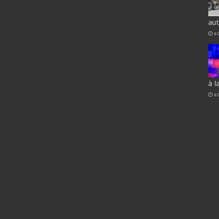
au
a
à l
a