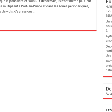
Pu
ir que la poussière et l’oubli. Et désormais, ils n’ont même plus leur
 multiplient à Port-au-Prince et dans les zones périphériques,
Haït
375 
es de viols, d’agressions …
BIN
Un v
poli
2
‎Ayi
ensk
Dépl
l’Ar
des
Immi
prés
nati
De
Aucu
Ech