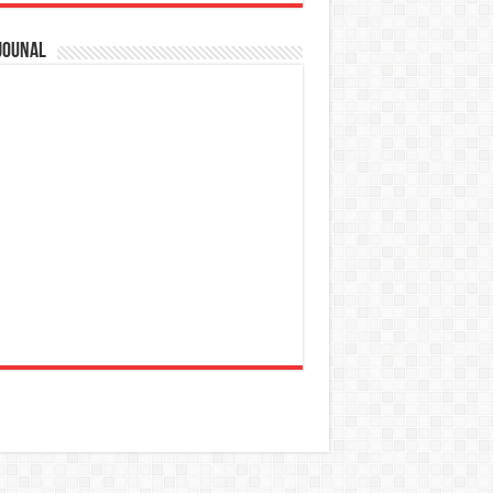
jounal