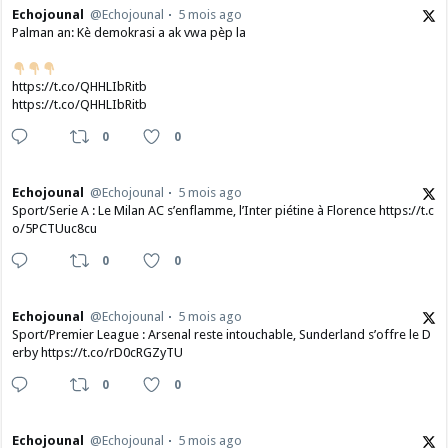
Echojounal
@Echojounal
5 mois ago
Palman an: Kè demokrasi a ak vwa pèp la
https://t.co/QHHLIbRitb
https://t.co/QHHLIbRitb
0
0
Echojounal
@Echojounal
5 mois ago
Sport/Serie A : Le Milan AC s’enflamme, l’Inter piétine à Florence https://t.c
o/5PCTUuc8cu
0
0
Echojounal
@Echojounal
5 mois ago
Sport/Premier League : Arsenal reste intouchable, Sunderland s’offre le D
erby https://t.co/rD0cRGZyTU
0
0
Echojounal
@Echojounal
5 mois ago