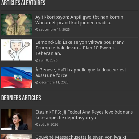
Articles aléatoires
Ayiti/koripsyon: Anpil gwo tèt nan komin
Wanamèt prand kòd jounen madi a.
septembre 17, 2025
Lemond/Gè: Èske se yon viktwa pou Iran?
Trump fè bak devan « Plan 10 Pwen »
Teheran an.
avril 8, 2026
À Genève, Haïti rappelle que la douceur est
aussi une force
décembre 11, 2025
Derniers articles
Etazini/TPS: JiJ Fedeal Ana Reyes leve òdonans
ki te anpeche depòtasyon yo
août 6, 2026
Gouvènè Massachusetts la siyen yon lwa ki