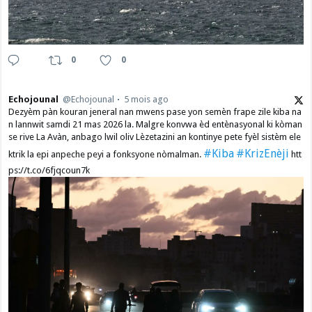
0
0
Echojounal
@Echojounal
5 mois ago
Dezyèm pàn kouran jeneral nan mwens pase yon semèn frape zile kiba na
n lannwit samdi 21 mas 2026 la. Malgre konvwa èd entènasyonal ki kòman
se rive La Avàn, anbago lwil oliv Lèzetazini an kontinye pete fyèl sistèm ele
#Kiba
#KrizEnèji
ktrik la epi anpeche peyi a fonksyone nòmalman.
htt
ps://t.co/6fjqcoun7k