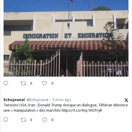
0
0
Echojounal
@Echojounal
5 mois ago
Tensions USA-Iran : Donald Trump évoque un dialogue, Téhéran dénonce
une « manipulation » des marchés https://t.co/Arp1HCPryR
0
0