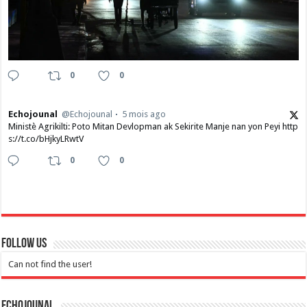
0
0
Echojounal
@Echojounal
5 mois ago
Ministè Agrikilti: Poto Mitan Devlopman ak Sekirite Manje nan yon Peyi http
s://t.co/bHjkyLRwtV
0
0
Follow Us
Can not find the user!
Echojounal