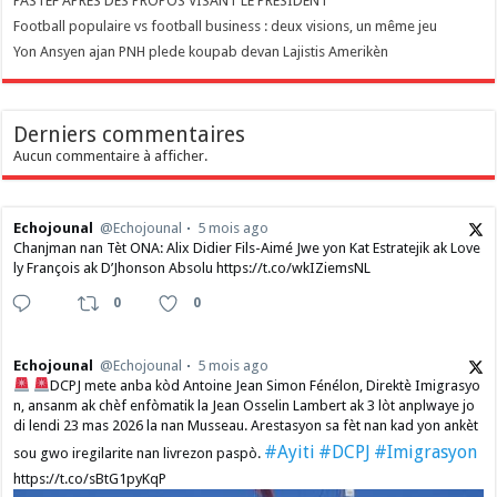
PASTEF APRÈS DES PROPOS VISANT LE PRÉSIDENT
Football populaire vs football business : deux visions, un même jeu
Yon Ansyen ajan PNH plede koupab devan Lajistis Amerikèn
Derniers commentaires
Aucun commentaire à afficher.
Echojounal
@Echojounal
5 mois ago
Chanjman nan Tèt ONA: Alix Didier Fils-Aimé Jwe yon Kat Estratejik ak Love
ly François ak D’Jhonson Absolu https://t.co/wkIZiemsNL
0
0
Echojounal
@Echojounal
5 mois ago
DCPJ mete anba kòd Antoine Jean Simon Fénélon, Direktè Imigrasyo
n, ansanm ak chèf enfòmatik la Jean Osselin Lambert ak 3 lòt anplwaye jo
di lendi 23 mas 2026 la nan Musseau. Arestasyon sa fèt nan kad yon ankèt
#Ayiti
#DCPJ
#Imigrasyon
sou gwo iregilarite nan livrezon paspò.
https://t.co/sBtG1pyKqP