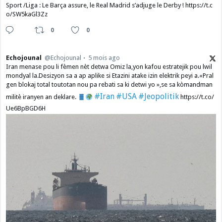
Sport /Liga : Le Barça assure, le Real Madrid s’adjuge le Derby ! https://t.c
o/SW5kaGl3Zz
0
0
Echojounal
@Echojounal
5 mois ago
Iran menase pou li fèmen nèt detwa Omiz la,yon kafou estratejik pou lwil
mondyal la.Desizyon sa a ap aplike si Etazini atake izin elektrik peyi a.​«Pral
gen blokaj total toutotan nou pa rebati sa ki detwi yo »,se sa kòmandman
#Iran
#USA
#Jeopolitik
militè iranyen an deklare.
https://t.co/
Ue6BpBGD6H