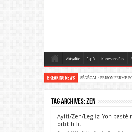
Aktyalite
Espò
Konesans Plis
A
Breaking News
SÉNÉGAL : PRISON FERME P
Tag Archives:
ZEN
Ayiti/Zen/Legliz: Yon past
pitit fi li.