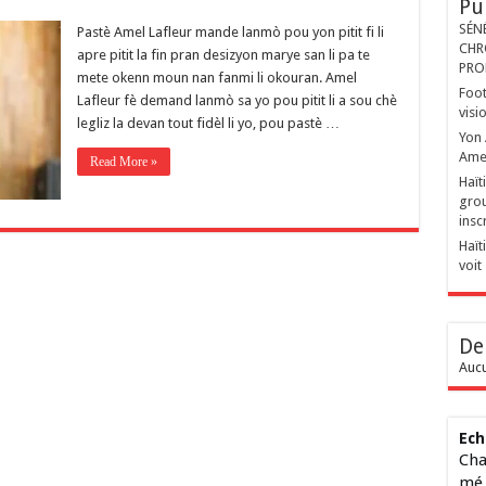
Pu
SÉN
Pastè Amel Lafleur mande lanmò pou yon pitit fi li
CHR
apre pitit la fin pran desizyon marye san li pa te
PRO
mete okenn moun nan fanmi li okouran. Amel
Foot
Lafleur fè demand lanmò sa yo pou pitit li a sou chè
visi
legliz la devan tout fidèl li yo, pou pastè …
Yon 
Ame
Read More »
Haït
grou
insc
Haït
voit
De
Aucu
Ech
Cha
mé 