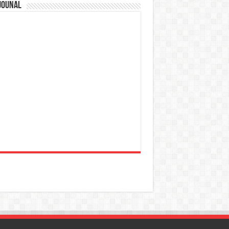
jounal