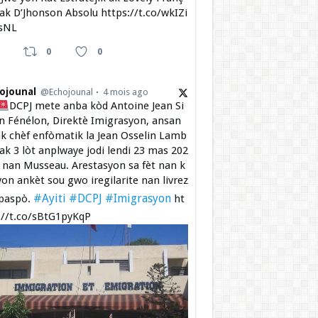
 ak D’Jhonson Absolu https://t.co/wkIZi
sNL
0
0
ojounal
@Echojounal
4 mois ago
DCPJ mete anba kòd Antoine Jean Si
 Fénélon, Direktè Imigrasyon, ansan
k chèf enfòmatik la Jean Osselin Lamb
 ak 3 lòt anplwaye jodi lendi 23 mas 202
a nan Musseau. Arestasyon sa fèt nan k
yon ankèt sou gwo iregilarite nan livrez
#Ayiti
#DCPJ
#Imigrasyon
paspò.
ht
://t.co/sBtG1pyKqP