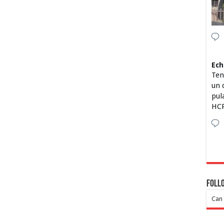
Ech
Ten
un 
pul
HCP
Foll
Can 