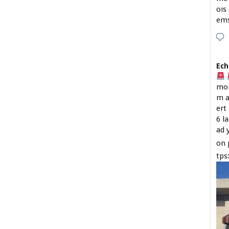
ois
em
Ech
mon
m a
ert
6 l
ad 
on 
tps