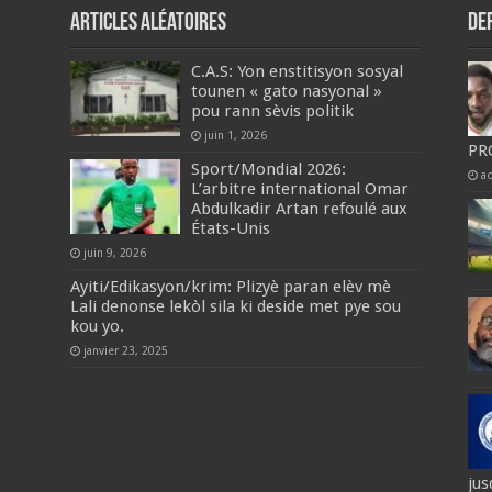
Articles aléatoires
De
C.A.S: Yon enstitisyon sosyal
tounen « gato nasyonal »
pou rann sèvis politik
juin 1, 2026
PR
Sport/Mondial 2026:
a
L’arbitre international Omar
Abdulkadir Artan refoulé aux
États-Unis
juin 9, 2026
Ayiti/Edikasyon/krim: Plizyè paran elèv mè
Lali denonse lekòl sila ki deside met pye sou
kou yo.
janvier 23, 2025
jus