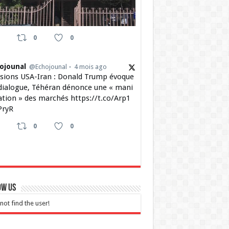
0
0
ojounal
@Echojounal
4 mois ago
sions USA-Iran : Donald Trump évoque
dialogue, Téhéran dénonce une « mani
ation » des marchés https://t.co/Arp1
ryR
0
0
ow Us
not find the user!