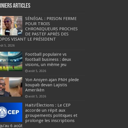
rniers articles
SÉNÉGAL : PRISON FERME
POUR TROIS
CHRONIQUEURS PROCHES
DE PASTEF APRÈS DES
OPOS VISANT LE PRÉSIDENT
oût 5, 2026
Football populaire vs
football business : deux
visions, un même jeu
août 5, 2026
Yon Ansyen ajan PNH plede
koupab devan Lajistis
Amerikèn
août 5, 2026
Haïti/Élections : Le CEP
accorde un répit aux
groupements politiques et
prolonge les inscriptions
qu’au 6 août