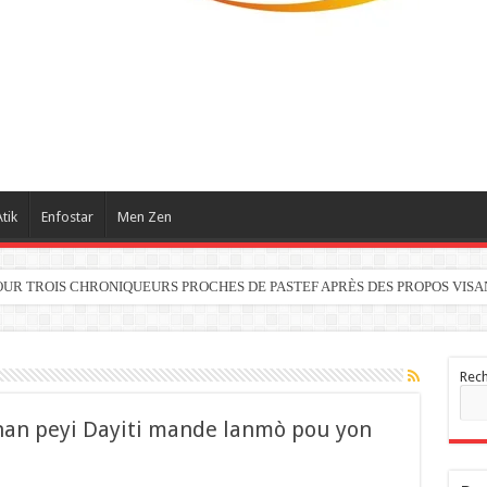
tik
Enfostar
Men Zen
OUR TROIS CHRONIQUEURS PROCHES DE PASTEF APRÈS DES PROPOS VISA
Rec
è nan peyi Dayiti mande lanmò pou yon