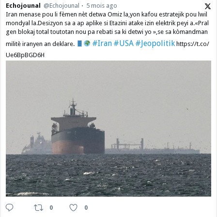
Echojounal
@Echojounal
5 mois ago
Iran menase pou li fèmen nèt detwa Omiz la,yon kafou estratejik pou lwil
mondyal la.Desizyon sa a ap aplike si Etazini atake izin elektrik peyi a.​«Pral
gen blokaj total toutotan nou pa rebati sa ki detwi yo »,se sa kòmandman
#Iran
#USA
#Jeopolitik
militè iranyen an deklare.
https://t.co/
Ue6BpBGD6H
0
0