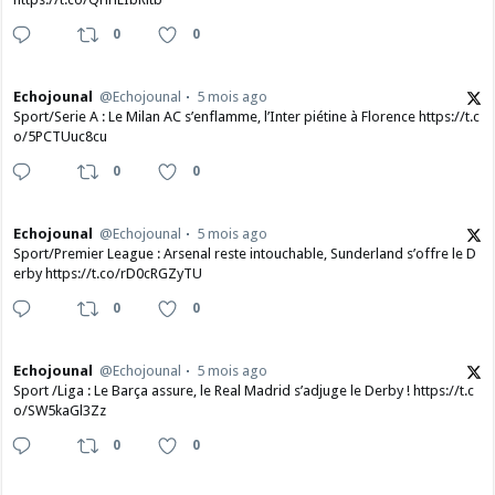
0
0
Echojounal
@Echojounal
5 mois ago
Sport/Serie A : Le Milan AC s’enflamme, l’Inter piétine à Florence https://t.c
o/5PCTUuc8cu
0
0
Echojounal
@Echojounal
5 mois ago
Sport/Premier League : Arsenal reste intouchable, Sunderland s’offre le D
erby https://t.co/rD0cRGZyTU
0
0
Echojounal
@Echojounal
5 mois ago
Sport /Liga : Le Barça assure, le Real Madrid s’adjuge le Derby ! https://t.c
o/SW5kaGl3Zz
0
0