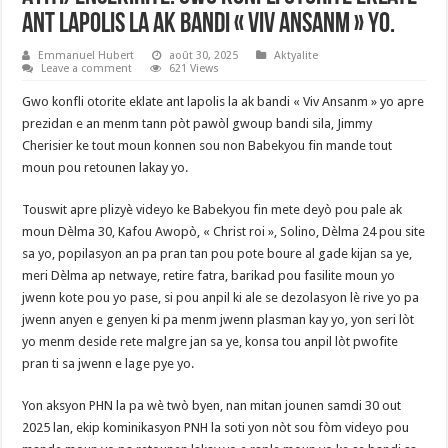
ant lapolis la ak bandi « viv Ansanm » yo.
Emmanuel Hubert
août 30, 2025
Aktyalite
Leave a comment
621 Views
Gwo konfli otorite eklate ant lapolis la ak bandi « Viv Ansanm » yo apre
prezidan e an menm tann pòt pawòl gwoup bandi sila, Jimmy
Cherisier ke tout moun konnen sou non Babekyou fin mande tout
moun pou retounen lakay yo.
Touswit apre plizyè videyo ke Babekyou fin mete deyò pou pale ak
moun Dèlma 30, Kafou Awopò, « Christ roi », Solino, Dèlma 24 pou site
sa yo, popilasyon an pa pran tan pou pote boure al gade kijan sa ye,
meri Dèlma ap netwaye, retire fatra, barikad pou fasilite moun yo
jwenn kote pou yo pase, si pou anpil ki ale se dezolasyon lè rive yo pa
jwenn anyen e genyen ki pa menm jwenn plasman kay yo, yon seri lòt
yo menm deside rete malgre jan sa ye, konsa tou anpil lòt pwofite
pran ti sa jwenn e lage pye yo.
Yon aksyon PHN la pa wè twò byen, nan mitan jounen samdi 30 out
2025 lan, ekip kominikasyon PNH la soti yon nòt sou fòm videyo pou