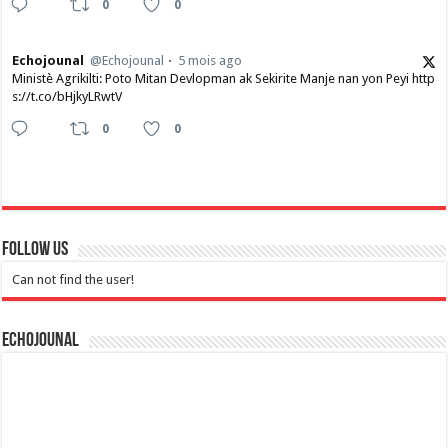
0
0
Echojounal
@Echojounal
5 mois ago
Ministè Agrikilti: Poto Mitan Devlopman ak Sekirite Manje nan yon Peyi http
s://t.co/bHjkyLRwtV
0
0
Follow Us
Can not find the user!
Echojounal