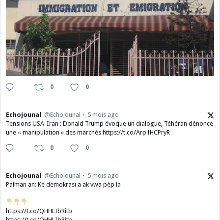
0
0
Echojounal
@Echojounal
5 mois ago
Tensions USA-Iran : Donald Trump évoque un dialogue, Téhéran dénonce
une « manipulation » des marchés https://t.co/Arp1HCPryR
0
0
Echojounal
@Echojounal
5 mois ago
Palman an: Kè demokrasi a ak vwa pèp la
https://t.co/QHHLIbRitb
https://t.co/QHHLIbRitb