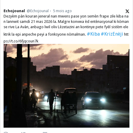
Echojounal
@Echojounal
5 mois ago
Dezyèm pàn kouran jeneral nan mwens pase yon semèn frape zile kiba na
n lannwit samdi 21 mas 2026 la. Malgre konvwa èd entènasyonal ki kòman
se rive La Avàn, anbago lwil oliv Lèzetazini an kontinye pete fyèl sistèm ele
#Kiba
#KrizEnèji
ktrik la epi anpeche peyi a fonksyone nòmalman.
htt
ps://t.co/6fjqcoun7k