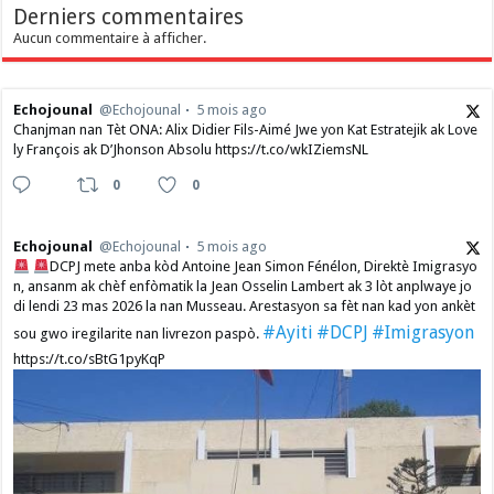
Derniers commentaires
Aucun commentaire à afficher.
Echojounal
@Echojounal
5 mois ago
Chanjman nan Tèt ONA: Alix Didier Fils-Aimé Jwe yon Kat Estratejik ak Love
ly François ak D’Jhonson Absolu https://t.co/wkIZiemsNL
0
0
Echojounal
@Echojounal
5 mois ago
DCPJ mete anba kòd Antoine Jean Simon Fénélon, Direktè Imigrasyo
n, ansanm ak chèf enfòmatik la Jean Osselin Lambert ak 3 lòt anplwaye jo
di lendi 23 mas 2026 la nan Musseau. Arestasyon sa fèt nan kad yon ankèt
#Ayiti
#DCPJ
#Imigrasyon
sou gwo iregilarite nan livrezon paspò.
https://t.co/sBtG1pyKqP