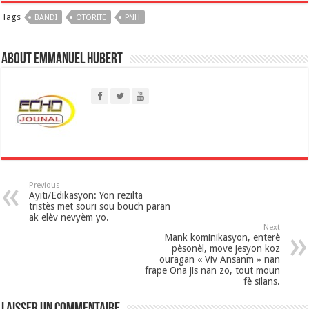
Tags
BANDI
t
OTORITE
PNH
s
About Emmanuel Hubert
A
p
p
Previous
Ayiti/Edikasyon: Yon rezilta
tristès met souri sou bouch paran
ak elèv nevyèm yo.
Next
Mank kominikasyon, enterè
pèsonèl, move jesyon koz
ouragan « Viv Ansanm » nan
frape Ona jis nan zo, tout moun
fè silans.