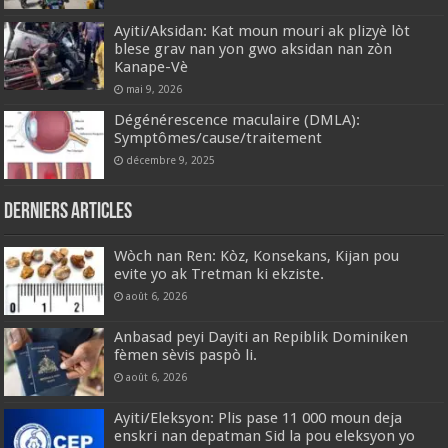
Ayiti/Aksidan: Kat moun mouri ak plizyè lòt
blese grav nan yon gwo aksidan nan zòn
Kanape-Vè
mai 9, 2026
Dégénérescence maculaire (DMLA):
Symptômes/cause/traitement
décembre 9, 2025
Derniers articles
Wòch nan Ren: Kòz, Konsekans, Kijan pou
evite yo ak Tretman ki ekziste.
août 6, 2026
Anbasad peyi Dayiti an Repiblik Dominiken
fèmen sèvis paspò li.
août 6, 2026
Ayiti/Eleksyon: Plis pase 11 000 moun deja
enskri nan depatman Sid la pou eleksyon yo