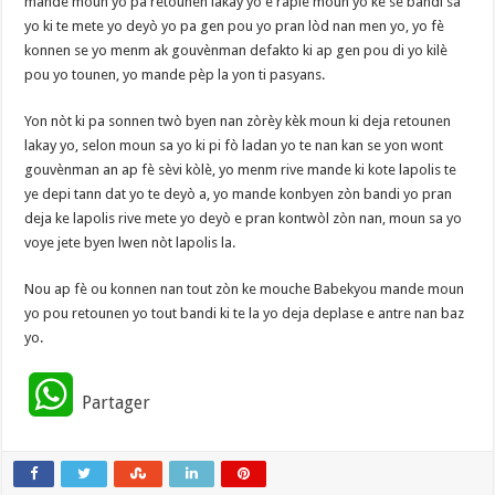
mande moun yo pa retounen lakay yo e raple moun yo ke se bandi sa
yo ki te mete yo deyò yo pa gen pou yo pran lòd nan men yo, yo fè
konnen se yo menm ak gouvènman defakto ki ap gen pou di yo kilè
pou yo tounen, yo mande pèp la yon ti pasyans.
Yon nòt ki pa sonnen twò byen nan zòrèy kèk moun ki deja retounen
lakay yo, selon moun sa yo ki pi fò ladan yo te nan kan se yon wont
gouvènman an ap fè sèvi kòlè, yo menm rive mande ki kote lapolis te
ye depi tann dat yo te deyò a, yo mande konbyen zòn bandi yo pran
deja ke lapolis rive mete yo deyò e pran kontwòl zòn nan, moun sa yo
voye jete byen lwen nòt lapolis la.
Nou ap fè ou konnen nan tout zòn ke mouche Babekyou mande moun
yo pou retounen yo tout bandi ki te la yo deja deplase e antre nan baz
yo.
W
Partager
h
a