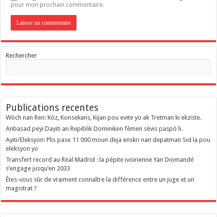
pour mon prochain commentaire.
Rechercher
Publications recentes
Wòch nan Ren: Kòz, Konsekans, Kijan pou evite yo ak Tretman ki ekziste.
Anbasad peyi Dayiti an Repiblik Dominiken fèmen sèvis paspò li.
Ayiti/Eleksyon: Plis pase 11 000 moun deja enskri nan depatman Sid la pou
eleksyon yo
Transfert record au Real Madrid : la pépite ivoirienne Yan Diomandé
s’engage jusqu’en 2033
Êtes-vous sûr de vraiment connaître la différence entre un juge et un
magistrat ?